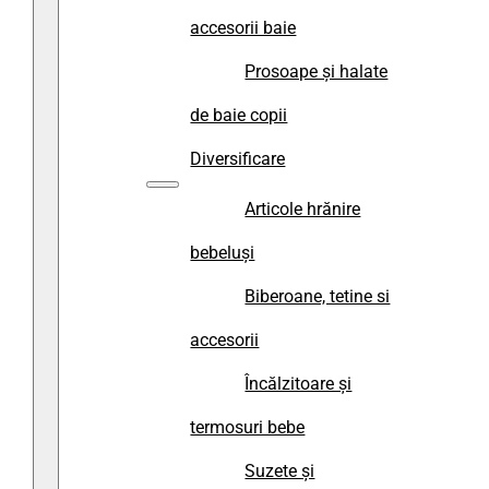
accesorii baie
Prosoape și halate
de baie copii
Diversificare
Articole hrănire
bebeluși
Biberoane, tetine si
accesorii
Încălzitoare și
termosuri bebe
Suzete și