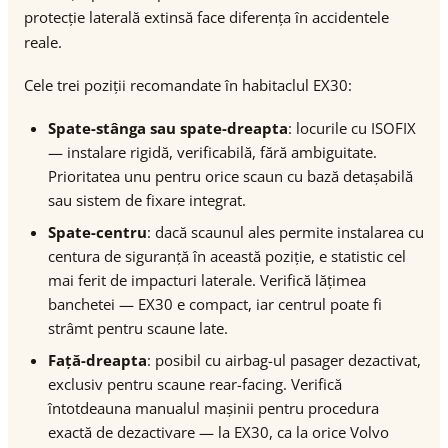
protecție laterală extinsă face diferența în accidentele
reale.
Cele trei poziții recomandate în habitaclul EX30:
Spate-stânga sau spate-dreapta
: locurile cu ISOFIX
— instalare rigidă, verificabilă, fără ambiguitate.
Prioritatea unu pentru orice scaun cu bază detașabilă
sau sistem de fixare integrat.
Spate-centru
: dacă scaunul ales permite instalarea cu
centura de siguranță în această poziție, e statistic cel
mai ferit de impacturi laterale. Verifică lățimea
banchetei — EX30 e compact, iar centrul poate fi
strâmt pentru scaune late.
Față-dreapta
: posibil cu airbag-ul pasager dezactivat,
exclusiv pentru scaune rear-facing. Verifică
întotdeauna manualul mașinii pentru procedura
exactă de dezactivare — la EX30, ca la orice Volvo