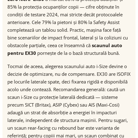
85% la protecția ocupanților copii — cifre obținute în
condiții de testare 2024, mai stricte decât protocoalele
anterioare. Cele 79% la pietoni și 80% la Safety Assist
completează un tablou solid. Practic, mașina face față
bine scenariilor de impact frontal, lateral și la coliziuni cu
obstacole parțiale, ceea ce înseamnă că
scaunul auto
pentru EX30
pornește de la o bază structurală bună.
Tocmai de aceea, alegerea scaunului auto i-Size devine o
decizie de optimizare, nu de compensare. EX30 are ISOFIX
pe locurile laterale spate, deci fixarea rigidă e disponibilă
acolo unde contează. Recomandarea generală: caută un
scaun i-Size cu protecție laterală dedicată — sisteme
precum SICT (Britax), ASIP (Cybex) sau AIS (Maxi-Cosi)
adaugă un strat de absorbție a energiei în impacturi
laterale, independent de structura mașinii. Pentru sugari,
un scaun rear-facing cu rebound bar este varianta de
referință; pentru copiii mai mari, un scaun combinat cu