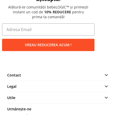
Alătură-te comunității bebeLOGIC™ și primești
instant un cod de
10% REDUCERE
pentru
prima ta comandă!
VREAU REDUCEREA ACUM !
Contact
MAKE IT LOGIC SRL
Legal
Str. Lt. Aurel Botea, Nr. 4,
București, Sector 3,
Termeni și Condiții
Utile
România
Politică de confidențialitate
+4 0744 23 0000
Cum comand
Urmărește-ne
Politica cookies