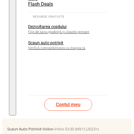
Flash Deals
Dezvoltarea copilului
Fișe de lucru gradiniță și clasele primare
Scaun auto potrivit
Verifică compatibilitatea cu mașina ta
Contul meu
Scaun Auto Potrivit
›
Volvo
›
Volvo EX30 (Mk1) (2023+)