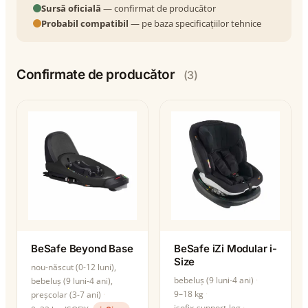
Sursă oficială
— confirmat de producător
Probabil compatibil
— pe baza specificațiilor tehnice
Confirmate de producător
(3)
BeSafe Beyond Base
BeSafe iZi Modular i-
Size
nou-născut (0-12 luni),
bebeluș (9 luni-4 ani)
bebeluș (9 luni-4 ani),
9–18 kg
preșcolar (3-7 ani)
isofix-support-leg