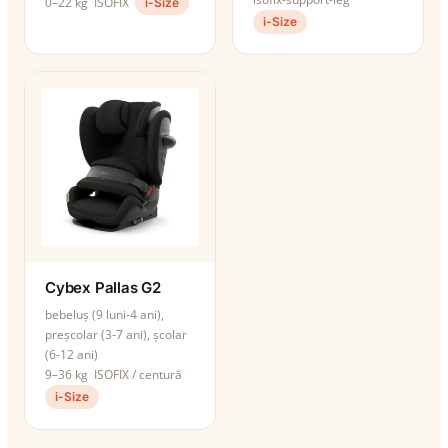
0–22 kg
ISOFIX
i-Size
i-Size
Cybex Pallas G2
bebeluș (9 luni-4 ani),
preșcolar (3-7 ani), școlar
(6-12 ani)
9–36 kg
ISOFIX / centură
i-Size