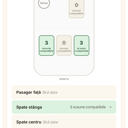
Volan
0
scaune
compatibile
3
0
3
scaune
scaune
scaune
compatibile
compatibile
compatibile
SPATE
Pasager față
fără date
3 scaune compatibile
→
Spate stânga
Spate centru
fără date