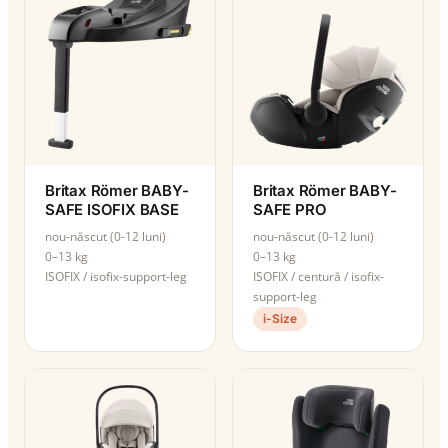
Britax Römer BABY-
Britax Römer BABY-
SAFE ISOFIX BASE
SAFE PRO
nou-născut (0-12 luni)
nou-născut (0-12 luni)
0–13 kg
0–13 kg
ISOFIX / isofix-support-leg
ISOFIX / centură / isofix-
support-leg
i-Size