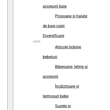
accesorii baie
Prosoape și halate
de baie copii
Diversificare
Articole hrănire
bebeluși
Biberoane, tetine si
accesorii
Încălzitoare și
termosuri bebe
Suzete și