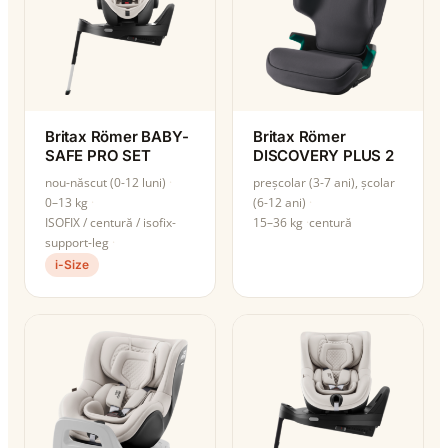
Britax Römer BABY-
Britax Römer
SAFE PRO SET
DISCOVERY PLUS 2
nou-născut (0-12 luni)
preșcolar (3-7 ani), școlar
0–13 kg
(6-12 ani)
ISOFIX / centură / isofix-
15–36 kg
centură
support-leg
i-Size