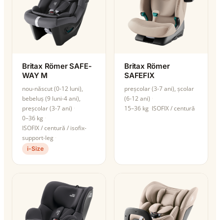
Britax Römer SAFE-
Britax Römer
WAY M
SAFEFIX
nou-născut (0-12 luni),
preșcolar (3-7 ani), școlar
bebeluș (9 luni-4 ani),
(6-12 ani)
preșcolar (3-7 ani)
15–36 kg
ISOFIX / centură
0–36 kg
ISOFIX / centură / isofix-
support-leg
i-Size