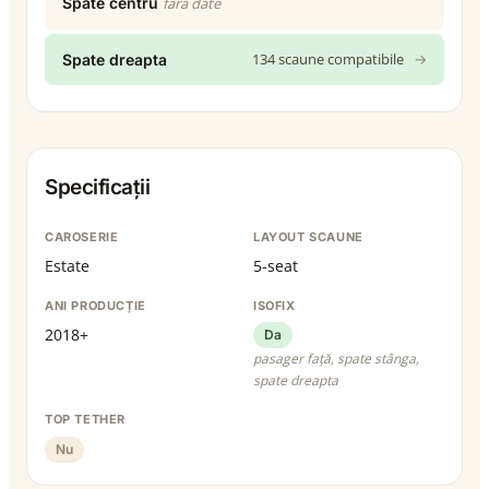
Spate centru
fără date
134 scaune compatibile
→
Spate dreapta
Specificații
CAROSERIE
LAYOUT SCAUNE
Estate
5-seat
ANI PRODUCȚIE
ISOFIX
2018+
Da
pasager față, spate stânga,
spate dreapta
TOP TETHER
Nu