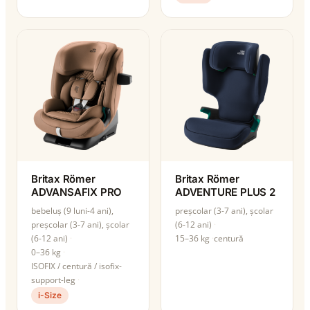
Britax Römer
Britax Römer
ADVANSAFIX PRO
ADVENTURE PLUS 2
bebeluș (9 luni-4 ani),
preșcolar (3-7 ani), școlar
preșcolar (3-7 ani), școlar
(6-12 ani)
(6-12 ani)
15–36 kg
centură
0–36 kg
ISOFIX / centură / isofix-
support-leg
i-Size