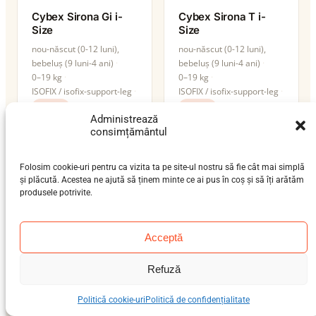
Cybex Sirona Gi i-
Cybex Sirona T i-
Size
Size
nou-născut (0-12 luni),
nou-născut (0-12 luni),
bebeluș (9 luni-4 ani)
bebeluș (9 luni-4 ani)
0–19 kg
0–19 kg
ISOFIX / isofix-support-leg
ISOFIX / isofix-support-leg
i-Size
i-Size
Administrează
consimțământul
Folosim cookie-uri pentru ca vizita ta pe site-ul nostru să fie cât mai simplă
și plăcută. Acestea ne ajută să ținem minte ce ai pus în coș și să îți arătăm
produsele potrivite.
Acceptă
Refuză
Cybex Solution G2
Cybex Solution T i-
Politică cookie-uri
Politică de confidențialitate
Fix
preșcolar (3-7 ani), școlar