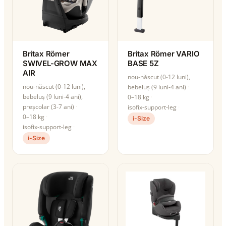
Britax Römer
Britax Römer VARIO
SWIVEL-GROW MAX
BASE 5Z
AIR
nou-născut (0-12 luni),
nou-născut (0-12 luni),
bebeluș (9 luni-4 ani)
bebeluș (9 luni-4 ani),
0–18 kg
preșcolar (3-7 ani)
isofix-support-leg
0–18 kg
i-Size
isofix-support-leg
i-Size