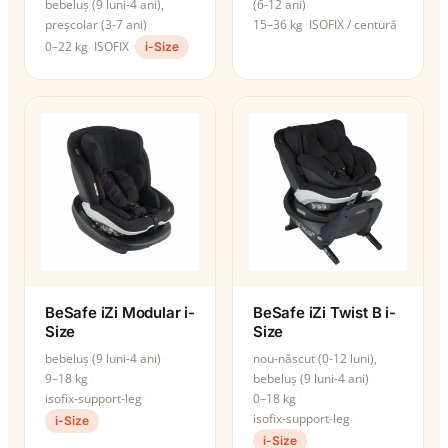
bebeluș (9 luni-4 ani),
(6-12 ani)
preșcolar (3-7 ani)
15–36 kg
ISOFIX / centură
0–22 kg
ISOFIX
i-Size
BeSafe iZi Modular i-
BeSafe iZi Twist B i-
Size
Size
bebeluș (9 luni-4 ani)
nou-născut (0-12 luni),
9–18 kg
bebeluș (9 luni-4 ani)
isofix-support-leg
0–18 kg
isofix-support-leg
i-Size
i-Size