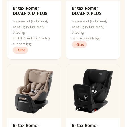
Britax Römer
Britax Römer
DUALFIX M PLUS
DUALFIX PLUS
nou-născut (0-12 luni),
nou-născut (0-12 luni),
bebeluș (9 luni-4 ani)
bebeluș (9 luni-4 ani)
0–20 kg
0–20 kg
ISOFIX / centură / isofix-
isofix-support-leg
support-leg
i-Size
i-Size
Britax Römer
Britax Römer