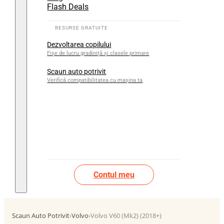
Flash Deals
Dezvoltarea copilului
Fișe de lucru gradiniță și clasele primare
Scaun auto potrivit
Verifică compatibilitatea cu mașina ta
Contul meu
Scaun Auto Potrivit
›
Volvo
›
Volvo V60 (Mk2) (2018+)