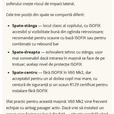
șoferului crește riscul de impact lateral.
Cele trei poziții din spate se comportă diferit:
Spate-stânga
— locul clasic al copilului, cu ISOFIX
accesibil și vizibilitate bună din oglinda retrovizoare;
recomandat pentru scaune cu bază ISOFIX sau pentru
combinații cu rebound bar
Spate-dreapta
— echivalent tehnic cu stânga, ușor
mai convenabil dacă intrarea în mașină se face de pe
trotuar; același nivel de protecție ISOFIX
Spate-centru
— fără ISOFIX în V60 Mk2, dar
acceptabil pentru un al doilea copil mai mare, cu
centură de siguranță și un scaun R129 certificat pentru
instalare fără ISOFIX
Sfat practic pentru această mașină: V60 Mk2 vine frecvent
echipat cu airbag pasager activ. Dacă vrei să instalezi un