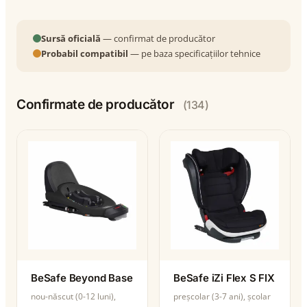
Sursă oficială
— confirmat de producător
Probabil compatibil
— pe baza specificațiilor tehnice
Confirmate de producător
(134)
BeSafe Beyond Base
BeSafe iZi Flex S FIX
nou-născut (0-12 luni),
preșcolar (3-7 ani), școlar