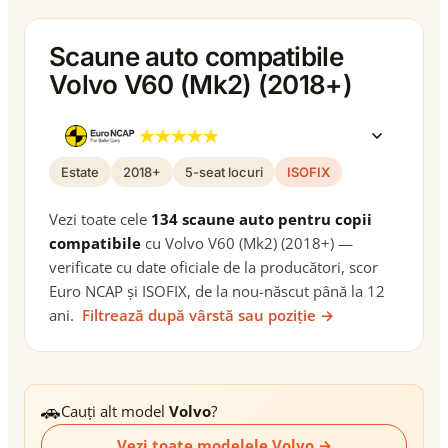
Scaune auto compatibile
Volvo V60 (Mk2) (2018+)
Estate
2018+
5-seat locuri
ISOFIX
Vezi toate cele
134 scaune auto pentru copii
compatibile
cu Volvo V60 (Mk2) (2018+) —
verificate cu date oficiale de la producători, scor
Euro NCAP și ISOFIX, de la nou-născut până la 12
ani.
Filtrează după vârstă sau poziție →
🚗
Cauți alt model
Volvo
?
Vezi toate modelele Volvo →