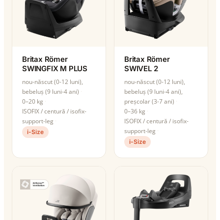
Britax Römer
Britax Römer
SWINGFIX M PLUS
SWIVEL 2
nou-născut (0-12 luni),
nou-născut (0-12 luni),
bebeluș (9 luni-4 ani)
bebeluș (9 luni-4 ani),
0–20 kg
preșcolar (3-7 ani)
ISOFIX / centură / isofix-
0–36 kg
support-leg
ISOFIX / centură / isofix-
support-leg
i-Size
i-Size