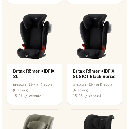
Britax Römer KIDFIX
Britax Römer KIDFIX
SL
SL SICT Black Series
preșcolar (3-7 ani), școlar
preșcolar (3-7 ani), școlar
(6-12 ani)
(6-12 ani)
15–36 kg
centură
15–36 kg
centură