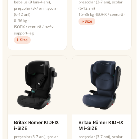
bebeluș (9 luni-4 ani),
preșcolar (3-7 ani), școlar
preșcolar (3-7 ani), școlar
(6-12 ani)
(6-12 ani)
15–36 kg
ISOFIX / centură
0–36 kg
i-Size
ISOFIX / centură / isofix-
support-leg
i-Size
Britax Römer KIDFIX
Britax Römer KIDFIX
i-SIZE
M i-SIZE
preșcolar (3-7 ani), școlar
preșcolar (3-7 ani), școlar