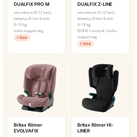
DUALFIX PRO M
DUALFIX Z-LINE
nou-născut (0-12 luni),
nou-născut (0-12 luni),
bebeluș (9 luni-4 ani)
bebeluș (9 luni-4 ani)
0–19 kg
0–18 kg
isofix-support-leg
ISOFIX / centură / isofix-
support-leg
i-Size
i-Size
Britax Römer
Britax Römer HI-
EVOLVAFIX
LINER