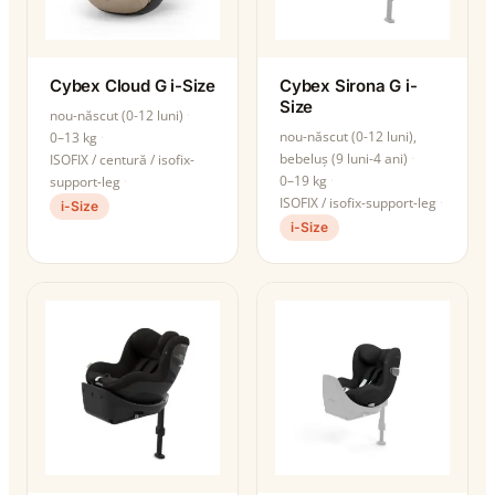
Cybex Cloud G i-Size
Cybex Sirona G i-
Size
nou-născut (0-12 luni)
nou-născut (0-12 luni),
0–13 kg
bebeluș (9 luni-4 ani)
ISOFIX / centură / isofix-
0–19 kg
support-leg
ISOFIX / isofix-support-leg
i-Size
i-Size