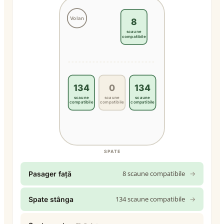
Volan
8
scaune
compatibile
134
0
134
scaune
scaune
scaune
compatibile
compatibile
compatibile
SPATE
8 scaune compatibile
→
Pasager față
134 scaune compatibile
→
Spate stânga