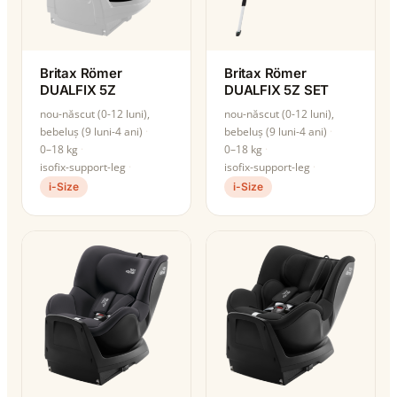
Britax Römer
Britax Römer
DUALFIX 5Z
DUALFIX 5Z SET
nou-născut (0-12 luni),
nou-născut (0-12 luni),
bebeluș (9 luni-4 ani)
bebeluș (9 luni-4 ani)
0–18 kg
0–18 kg
isofix-support-leg
isofix-support-leg
i-Size
i-Size