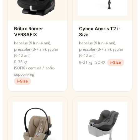
Britax Römer
Cybex Anoris T2 i-
VERSAFIX
Size
bebeluș (9 luni-4 ani),
bebeluș (9 luni-4 ani),
preșcolar (3-7 ani), școlar
preșcolar (3-7 ani), școlar
(6-12 ani)
(6-12 ani)
0–36 kg
9–21 kg
ISOFIX
i-Size
ISOFIX / centură / isofix-
support-leg
i-Size