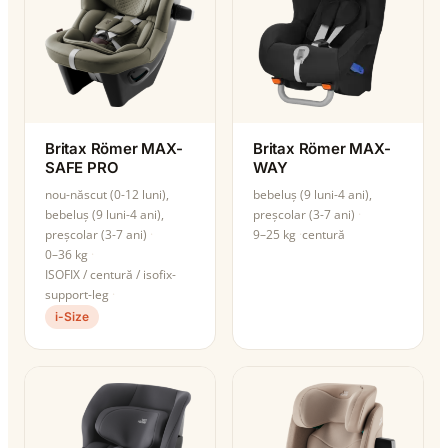
Britax Römer MAX-
Britax Römer MAX-
SAFE PRO
WAY
nou-născut (0-12 luni),
bebeluș (9 luni-4 ani),
bebeluș (9 luni-4 ani),
preșcolar (3-7 ani)
preșcolar (3-7 ani)
9–25 kg
centură
0–36 kg
ISOFIX / centură / isofix-
support-leg
i-Size