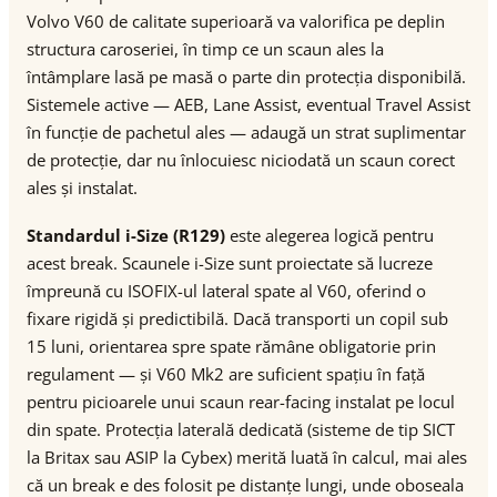
Volvo V60 de calitate superioară va valorifica pe deplin
structura caroseriei, în timp ce un scaun ales la
întâmplare lasă pe masă o parte din protecția disponibilă.
Sistemele active — AEB, Lane Assist, eventual Travel Assist
în funcție de pachetul ales — adaugă un strat suplimentar
de protecție, dar nu înlocuiesc niciodată un scaun corect
ales și instalat.
Standardul i-Size (R129)
este alegerea logică pentru
acest break. Scaunele i-Size sunt proiectate să lucreze
împreună cu ISOFIX-ul lateral spate al V60, oferind o
fixare rigidă și predictibilă. Dacă transporti un copil sub
15 luni, orientarea spre spate rămâne obligatorie prin
regulament — și V60 Mk2 are suficient spațiu în față
pentru picioarele unui scaun rear-facing instalat pe locul
din spate. Protecția laterală dedicată (sisteme de tip SICT
la Britax sau ASIP la Cybex) merită luată în calcul, mai ales
că un break e des folosit pe distanțe lungi, unde oboseala