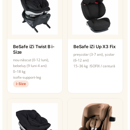
BeSafe iZi Twist B i-
BeSafe iZi Up X3 Fix
Size
preșcolar (3-7 ani), școlar
nou-născut (0-12 luni),
(6-12 ani)
bebeluș (9 luni-4 ani)
15–36 kg
ISOFIX / centură
0–18 kg
isofix-support-leg
i-Size