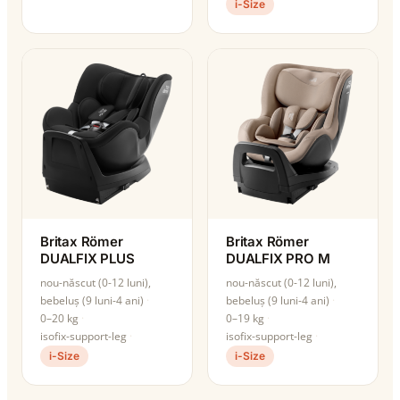
i-Size
Britax Römer
Britax Römer
DUALFIX PLUS
DUALFIX PRO M
nou-născut (0-12 luni),
nou-născut (0-12 luni),
bebeluș (9 luni-4 ani)
bebeluș (9 luni-4 ani)
0–20 kg
0–19 kg
isofix-support-leg
isofix-support-leg
i-Size
i-Size