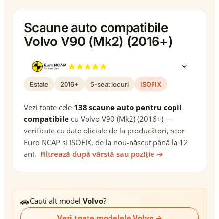
Scaune auto compatibile
Volvo V90 (Mk2) (2016+)
Estate
2016+
5-seat locuri
ISOFIX
Vezi toate cele
138 scaune auto pentru copii
compatibile
cu Volvo V90 (Mk2) (2016+) —
verificate cu date oficiale de la producători, scor
Euro NCAP și ISOFIX, de la nou-născut până la 12
ani.
Filtrează după vârstă sau poziție →
🚗
Cauți alt model
Volvo
?
Vezi toate modelele Volvo →