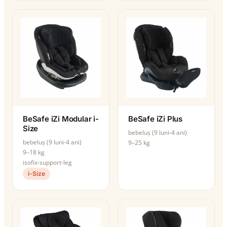
BeSafe iZi Modular i-
BeSafe iZi Plus
Size
bebeluș (9 luni-4 ani)
bebeluș (9 luni-4 ani)
9–25 kg
9–18 kg
isofix-support-leg
i-Size