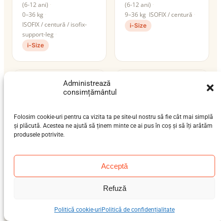
(6-12 ani)
(6-12 ani)
0–36 kg
9–36 kg
ISOFIX / centură
ISOFIX / centură / isofix-
i-Size
support-leg
i-Size
Administrează
consimțământul
Folosim cookie-uri pentru ca vizita ta pe site-ul nostru să fie cât mai simplă
și plăcută. Acestea ne ajută să ținem minte ce ai pus în coș și să îți arătăm
produsele potrivite.
Acceptă
Cybex Pallas G i-
Cybex Pallas G2
Size
Refuză
bebeluș (9 luni-4 ani),
bebeluș (9 luni-4 ani),
preșcolar (3-7 ani), școlar
preșcolar (3-7 ani), școlar
(6-12 ani)
Politică cookie-uri
Politică de confidențialitate
(6-12 ani)
9–36 kg
ISOFIX / centură