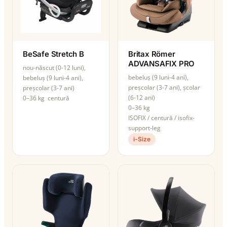
BeSafe Stretch B
Britax Römer
ADVANSAFIX PRO
nou-născut (0-12 luni),
bebeluș (9 luni-4 ani),
bebeluș (9 luni-4 ani),
preșcolar (3-7 ani), școlar
preșcolar (3-7 ani)
(6-12 ani)
0–36 kg
centură
0–36 kg
ISOFIX / centură / isofix-
support-leg
i-Size