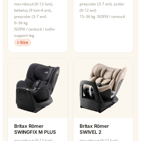
nou-născut (0-12 luni),
preșcolar (3-7 ani), școlar
bebeluș (9 luni-4 ani),
(6-12 ani)
preșcolar (3-7 ani)
15–36 kg
ISOFIX / centură
0–36 kg
ISOFIX / centură / isofix-
support-leg
i-Size
Britax Römer
Britax Römer
SWINGFIX M PLUS
SWIVEL 2
nou-născut (0-12 luni),
nou-născut (0-12 luni),