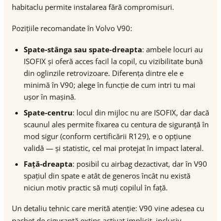
habitaclu permite instalarea fără compromisuri.
Pozițiile recomandate în Volvo V90:
Spate-stânga sau spate-dreapta
: ambele locuri au
ISOFIX și oferă acces facil la copil, cu vizibilitate bună
din oglinzile retrovizoare. Diferența dintre ele e
minimă în V90; alege în funcție de cum intri tu mai
ușor în mașină.
Spate-centru
: locul din mijloc nu are ISOFIX, dar dacă
scaunul ales permite fixarea cu centura de siguranță în
mod sigur (conform certificării R129), e o opțiune
validă — și statistic, cel mai protejat în impact lateral.
Față-dreapta
: posibil cu airbag dezactivat, dar în V90
spațiul din spate e atât de generos încât nu există
niciun motiv practic să muți copilul în față.
Un detaliu tehnic care merită atenție: V90 vine adesea cu
pachet de siguranță extins activat implicit, inclusiv