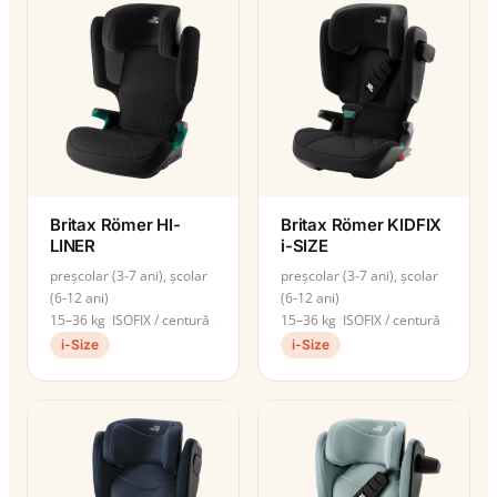
Britax Römer HI-
Britax Römer KIDFIX
LINER
i-SIZE
preșcolar (3-7 ani), școlar
preșcolar (3-7 ani), școlar
(6-12 ani)
(6-12 ani)
15–36 kg
ISOFIX / centură
15–36 kg
ISOFIX / centură
i-Size
i-Size