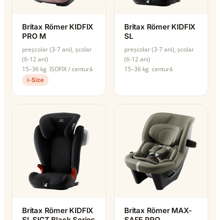
Britax Römer KIDFIX
Britax Römer KIDFIX
PRO M
SL
preșcolar (3-7 ani), școlar
preșcolar (3-7 ani), școlar
(6-12 ani)
(6-12 ani)
15–36 kg
ISOFIX / centură
15–36 kg
centură
i-Size
Britax Römer KIDFIX
Britax Römer MAX-
SL SICT Black Series
SAFE PRO