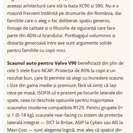
aceeași arhitectură care stă la baza XC90 și S90. Nu e o
mașină frecvent întâlnită pe drumurile din România, dar
familiile care o aleg o fac deliberat: spațiu generos,
finisaje de calitate și o filozofie de siguranță care face
parte din ADN-ul brandului. Portbagajul voluminos și
distanța generoasă între axe sunt argumente solide
pentru familiile cu copii mici.
Scaunul auto pentru Volvo V90
beneficiază din plin de
cele 5 stele Euro NCAP. Protecția de 80% la copii e un
rezultat bun, care îți permite să alegi cu încredere scaune
i-Size din gama medie și premium fără să simți că lași
ceva pe masă. ISOFIX-ul e prezent pe locurile laterale din
spate, ceea ce deschide opțiunile pentru majoritatea
scaunelor moderne compatibile R129. Pentru grupele 0+
și 1 (0-18 kg), scaunele rear-facing cu sistem de protecție
laterală integrat — SICT la Britax, ASIP la Cybex sau AIS la
Maxi-Cosi — sunt alegerea logică, mai ales că spațiul din