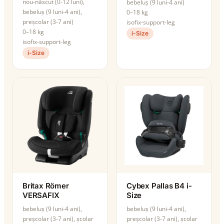
nou-născut (0-12 luni),
bebeluș (9 luni-4 ani)
bebeluș (9 luni-4 ani),
0–18 kg
preșcolar (3-7 ani)
isofix-support-leg
0–18 kg
i-Size
isofix-support-leg
i-Size
Britax Römer
Cybex Pallas B4 i-
VERSAFIX
Size
bebeluș (9 luni-4 ani),
bebeluș (9 luni-4 ani),
preșcolar (3-7 ani), școlar
preșcolar (3-7 ani), școlar