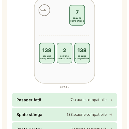
Volan
7
scaune
compatibile
138
2
138
scaune
scaune
scaune
compatibile
compatibile
compatibile
SPATE
7 scaune compatibile
→
Pasager față
138 scaune compatibile
→
Spate stânga