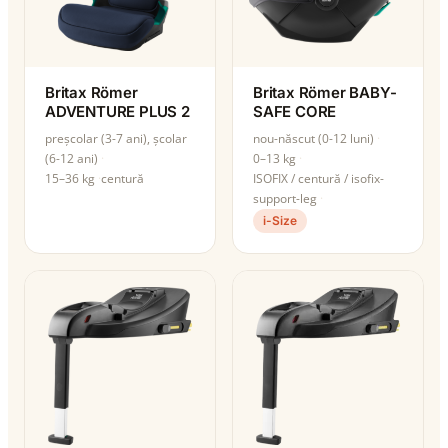
Britax Römer
Britax Römer BABY-
ADVENTURE PLUS 2
SAFE CORE
preșcolar (3-7 ani), școlar
nou-născut (0-12 luni)
(6-12 ani)
0–13 kg
15–36 kg
centură
ISOFIX / centură / isofix-
support-leg
i-Size