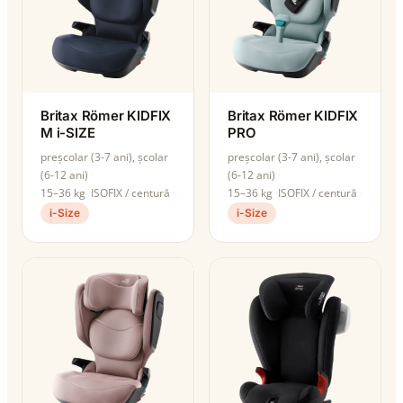
Britax Römer KIDFIX
Britax Römer KIDFIX
M i-SIZE
PRO
preșcolar (3-7 ani), școlar
preșcolar (3-7 ani), școlar
(6-12 ani)
(6-12 ani)
15–36 kg
ISOFIX / centură
15–36 kg
ISOFIX / centură
i-Size
i-Size