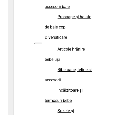
accesorii baie
Prosoape și halate
de baie copii
Diversificare
Articole hrănire
bebeluși
Biberoane, tetine si
accesorii
Încălzitoare și
termosuri bebe
Suzete și