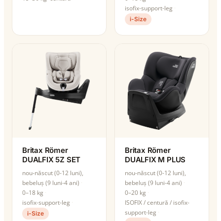
isofix-support-leg
i-Size
Britax Römer
Britax Römer
DUALFIX 5Z SET
DUALFIX M PLUS
nou-născut (0-12 luni),
nou-născut (0-12 luni),
bebeluș (9 luni-4 ani)
bebeluș (9 luni-4 ani)
0–18 kg
0–20 kg
isofix-support-leg
ISOFIX / centură / isofix-
support-leg
i-Size