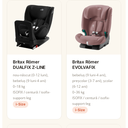
Britax Römer
Britax Römer
DUALFIX Z-LINE
EVOLVAFIX
nou-născut (0-12 luni),
bebeluș (9 luni-4 ani),
bebeluș (9 luni-4 ani)
preșcolar (3-7 ani), școlar
0–18 kg
(6-12 ani)
ISOFIX / centură / isofix-
0–36 kg
support-leg
ISOFIX / centură / isofix-
support-leg
i-Size
i-Size