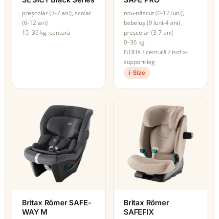
preșcolar (3-7 ani), școlar
nou-născut (0-12 luni),
(6-12 ani)
bebeluș (9 luni-4 ani),
15–36 kg
centură
preșcolar (3-7 ani)
0–36 kg
ISOFIX / centură / isofix-
support-leg
i-Size
Britax Römer SAFE-
Britax Römer
WAY M
SAFEFIX