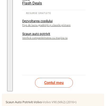
Flash Deals
Dezvoltarea copilului
Fișe de lucru gradiniță și clasele primare
Scaun auto potrivit
Verifică compatibilitatea cu mașina ta
Contul meu
Scaun Auto Potrivit
›
Volvo
›
Volvo V90 (Mk2) (2016+)