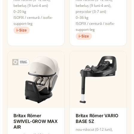
bebeluș (9 luni-4 ani)
bebeluș (9 luni-4 ani),
0–20 kg
preșcolar (3-7 ani)
ISOFIX / centură / isofix-
0–36 kg
support-leg
ISOFIX / centură / isofix-
support-leg
i-Size
i-Size
Britax Römer
Britax Römer VARIO
SWIVEL-GROW MAX
BASE 5Z
AIR
nou-născut (0-12 luni),