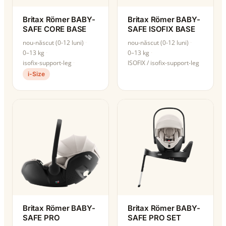
Britax Römer BABY-
Britax Römer BABY-
SAFE CORE BASE
SAFE ISOFIX BASE
nou-născut (0-12 luni)
nou-născut (0-12 luni)
0–13 kg
0–13 kg
isofix-support-leg
ISOFIX / isofix-support-leg
i-Size
Britax Römer BABY-
Britax Römer BABY-
SAFE PRO
SAFE PRO SET