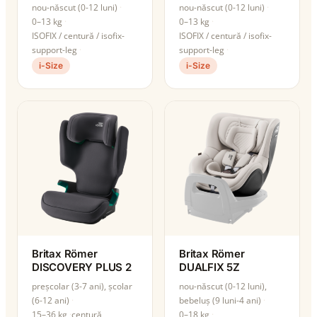
nou-născut (0-12 luni)
nou-născut (0-12 luni)
0–13 kg
0–13 kg
ISOFIX / centură / isofix-
ISOFIX / centură / isofix-
support-leg
support-leg
i-Size
i-Size
Britax Römer
Britax Römer
DISCOVERY PLUS 2
DUALFIX 5Z
preșcolar (3-7 ani), școlar
nou-născut (0-12 luni),
(6-12 ani)
bebeluș (9 luni-4 ani)
15–36 kg
centură
0–18 kg