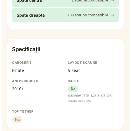
2 scaune compatibile
→
Spate centru
138 scaune compatibile
→
Spate dreapta
Specificații
CAROSERIE
LAYOUT SCAUNE
Estate
5-seat
ANI PRODUCȚIE
ISOFIX
2016+
Da
pasager față, spate stânga,
spate dreapta
TOP TETHER
Nu