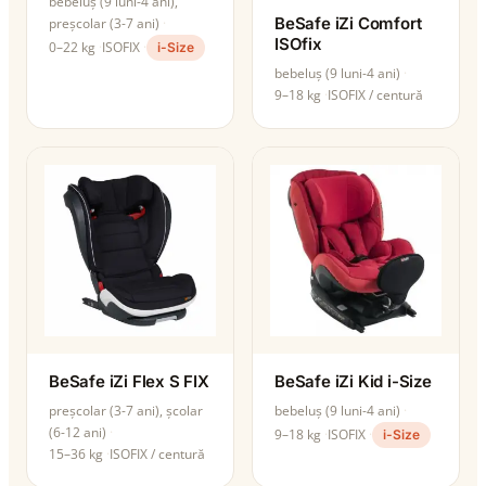
bebeluș (9 luni-4 ani),
BeSafe iZi Comfort
preșcolar (3-7 ani)
ISOfix
0–22 kg
ISOFIX
i-Size
bebeluș (9 luni-4 ani)
9–18 kg
ISOFIX / centură
BeSafe iZi Flex S FIX
BeSafe iZi Kid i-Size
preșcolar (3-7 ani), școlar
bebeluș (9 luni-4 ani)
(6-12 ani)
9–18 kg
ISOFIX
i-Size
15–36 kg
ISOFIX / centură