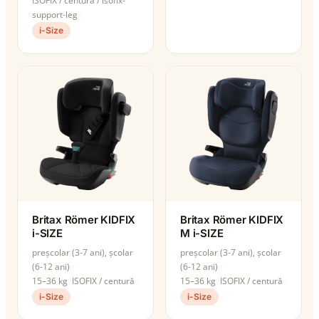
ISOFIX / centură / isofix-
support-leg
i-Size
Britax Römer KIDFIX
Britax Römer KIDFIX
i-SIZE
M i-SIZE
preșcolar (3-7 ani), școlar
preșcolar (3-7 ani), școlar
(6-12 ani)
(6-12 ani)
15–36 kg
ISOFIX / centură
15–36 kg
ISOFIX / centură
i-Size
i-Size