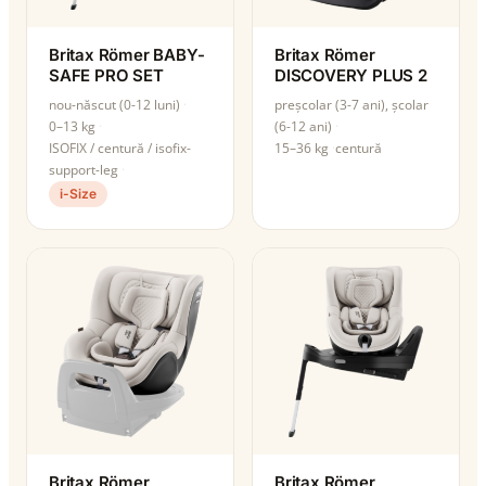
Britax Römer BABY-
Britax Römer
SAFE PRO SET
DISCOVERY PLUS 2
nou-născut (0-12 luni)
preșcolar (3-7 ani), școlar
0–13 kg
(6-12 ani)
ISOFIX / centură / isofix-
15–36 kg
centură
support-leg
i-Size
Britax Römer
Britax Römer