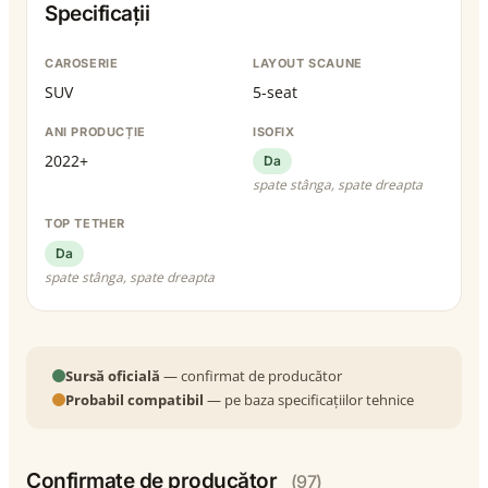
Specificații
CAROSERIE
LAYOUT SCAUNE
SUV
5-seat
ANI PRODUCȚIE
ISOFIX
2022+
Da
spate stânga, spate dreapta
TOP TETHER
Da
spate stânga, spate dreapta
Sursă oficială
— confirmat de producător
Probabil compatibil
— pe baza specificațiilor tehnice
Confirmate de producător
(97)