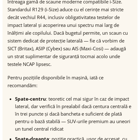
întreaga gamă de scaune moderne compatibile i-Size.
Standardul R129 (i-Size) aduce cu el cerințe mai stricte
decât vechiul R44, inclusiv obligativitatea testelor de
impact lateral și acoperirea unui spectru mai larg de
înălțimi ale copilului. Dacă bugetul permite, un scaun cu
sistem dedicat de protecție laterală — fie că vorbim de
SICT (Britax), ASIP (Cybex) sau AIS (Maxi-Cosi) — adaugă
un strat suplimentar de siguranță tocmai acolo unde
testele NCAP lipsesc.
Pentru pozițiile disponibile în mașină, iată ce
recomandăm:
Spate-centru
: teoretic cel mai sigur în caz de impact
lateral, dar verifică în prealabil dacă centura centrală e
în trei puncte și dacă bancheta e suficient de plată
pentru o bază stabilă — SUV-urile premium au uneori
un tunel central ridicat
Spate-dreapta
: poziție practică, ușor de accesat, cu