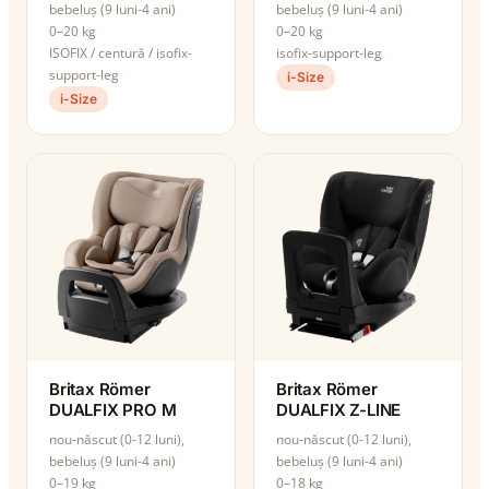
bebeluș (9 luni-4 ani)
bebeluș (9 luni-4 ani)
0–20 kg
0–20 kg
ISOFIX / centură / isofix-
isofix-support-leg
support-leg
i-Size
i-Size
Britax Römer
Britax Römer
DUALFIX PRO M
DUALFIX Z-LINE
nou-născut (0-12 luni),
nou-născut (0-12 luni),
bebeluș (9 luni-4 ani)
bebeluș (9 luni-4 ani)
0–19 kg
0–18 kg