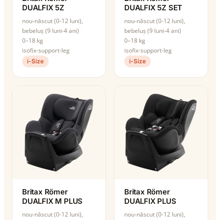
DUALFIX 5Z
DUALFIX 5Z SET
nou-născut (0-12 luni),
nou-născut (0-12 luni),
bebeluș (9 luni-4 ani)
bebeluș (9 luni-4 ani)
0–18 kg
0–18 kg
isofix-support-leg
isofix-support-leg
i-Size
i-Size
Britax Römer
Britax Römer
DUALFIX M PLUS
DUALFIX PLUS
nou-născut (0-12 luni),
nou-născut (0-12 luni),