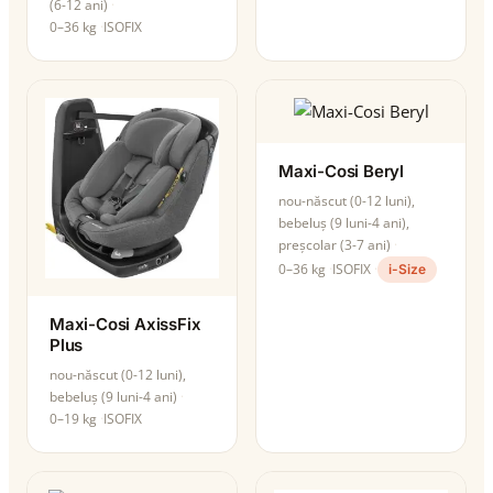
(6-12 ani)
0–36 kg
ISOFIX
Maxi-Cosi Beryl
nou-născut (0-12 luni),
bebeluș (9 luni-4 ani),
preșcolar (3-7 ani)
0–36 kg
ISOFIX
i-Size
Maxi-Cosi AxissFix
Plus
nou-născut (0-12 luni),
bebeluș (9 luni-4 ani)
0–19 kg
ISOFIX