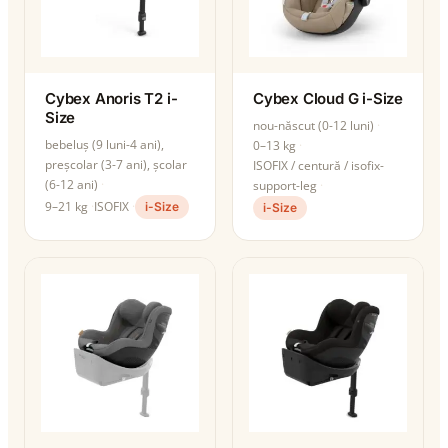
Cybex Anoris T2 i-
Cybex Cloud G i-Size
Size
nou-născut (0-12 luni)
bebeluș (9 luni-4 ani),
0–13 kg
preșcolar (3-7 ani), școlar
ISOFIX / centură / isofix-
(6-12 ani)
support-leg
9–21 kg
ISOFIX
i-Size
i-Size