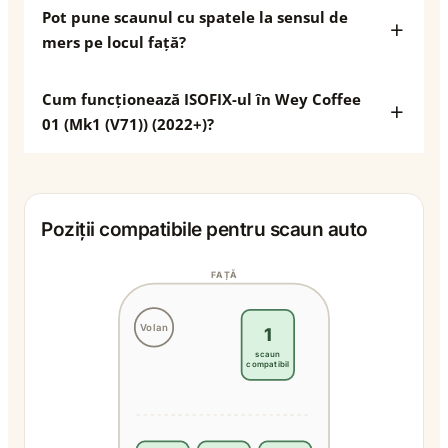
Pot pune scaunul cu spatele la sensul de
mers pe locul față?
Cum funcționează ISOFIX-ul în Wey Coffee
01 (Mk1 (V71)) (2022+)?
Poziții compatibile pentru scaun auto
FAȚĂ
Volan
1
scaun
compatibil