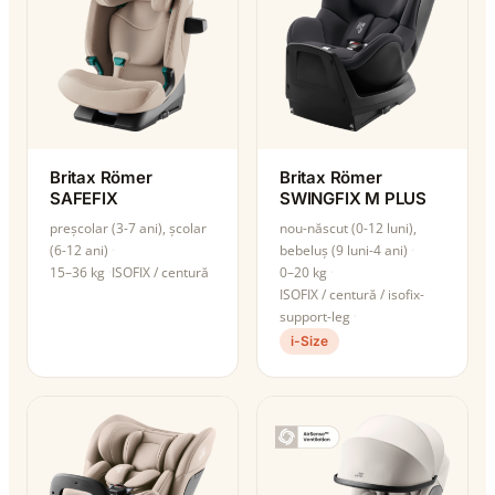
Britax Römer
Britax Römer
SAFEFIX
SWINGFIX M PLUS
preșcolar (3-7 ani), școlar
nou-născut (0-12 luni),
(6-12 ani)
bebeluș (9 luni-4 ani)
15–36 kg
ISOFIX / centură
0–20 kg
ISOFIX / centură / isofix-
support-leg
i-Size