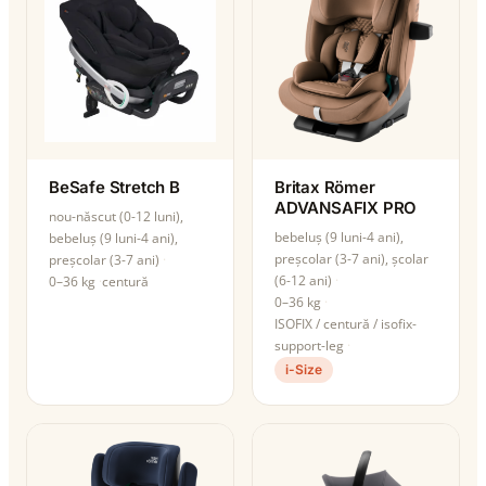
BeSafe Stretch B
Britax Römer
ADVANSAFIX PRO
nou-născut (0-12 luni),
bebeluș (9 luni-4 ani),
bebeluș (9 luni-4 ani),
preșcolar (3-7 ani), școlar
preșcolar (3-7 ani)
(6-12 ani)
0–36 kg
centură
0–36 kg
ISOFIX / centură / isofix-
support-leg
i-Size