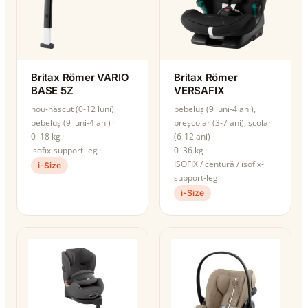
Britax Römer VARIO
Britax Römer
BASE 5Z
VERSAFIX
nou-născut (0-12 luni),
bebeluș (9 luni-4 ani),
bebeluș (9 luni-4 ani)
preșcolar (3-7 ani), școlar
0–18 kg
(6-12 ani)
isofix-support-leg
0–36 kg
ISOFIX / centură / isofix-
i-Size
support-leg
i-Size