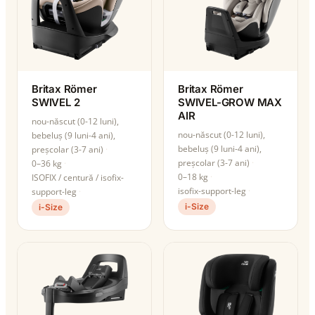
Britax Römer
Britax Römer
SWIVEL 2
SWIVEL-GROW MAX
AIR
nou-născut (0-12 luni),
nou-născut (0-12 luni),
bebeluș (9 luni-4 ani),
bebeluș (9 luni-4 ani),
preșcolar (3-7 ani)
preșcolar (3-7 ani)
0–36 kg
0–18 kg
ISOFIX / centură / isofix-
isofix-support-leg
support-leg
i-Size
i-Size