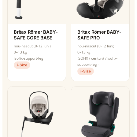
Britax Römer BABY-
Britax Römer BABY-
SAFE CORE BASE
SAFE PRO
nou-născut (0-12 luni)
nou-născut (0-12 luni)
0–13 kg
0–13 kg
isofix-support-leg
ISOFIX / centură / isofix-
support-leg
i-Size
i-Size