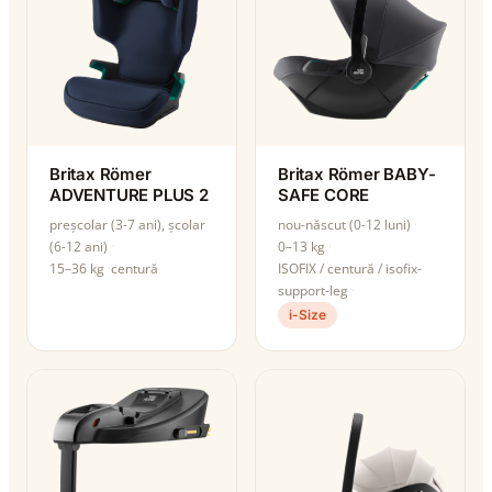
Britax Römer
Britax Römer BABY-
ADVENTURE PLUS 2
SAFE CORE
preșcolar (3-7 ani), școlar
nou-născut (0-12 luni)
(6-12 ani)
0–13 kg
15–36 kg
centură
ISOFIX / centură / isofix-
support-leg
i-Size