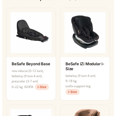
BeSafe Beyond Base
BeSafe iZi Modular i-
Size
nou-născut (0-12 luni),
bebeluș (9 luni-4 ani)
bebeluș (9 luni-4 ani),
9–18 kg
preșcolar (3-7 ani)
isofix-support-leg
0–22 kg
ISOFIX
i-Size
i-Size