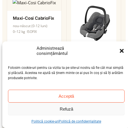
Maxi-Cosi CabrioFix
nou-născut (0-12 luni)
0–12 kg
ISOFIX
Administrează
consimțământul
Maxi-Cosi CabrioFix
I-Size
Folosim cookie-uri pentru ca vizita ta pe site-ul nostru să fie cât mai simplă
nou-născut (0-12 luni)
și plăcută. Acestea ne ajută să ținem minte ce ai pus în coș și să îți arătăm
0–13 kg
ISOFIX / centură
produsele potrivite.
i-Size
Acceptă
Refuză
Maxi-Cosi Citi
Politică cookie-uri
Politică de confidențialitate
nou-născut (0-12 luni)