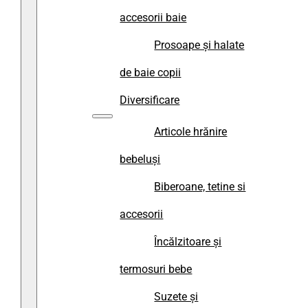
accesorii baie
Prosoape și halate
de baie copii
Diversificare
Articole hrănire
bebeluși
Biberoane, tetine si
accesorii
Încălzitoare și
termosuri bebe
Suzete și