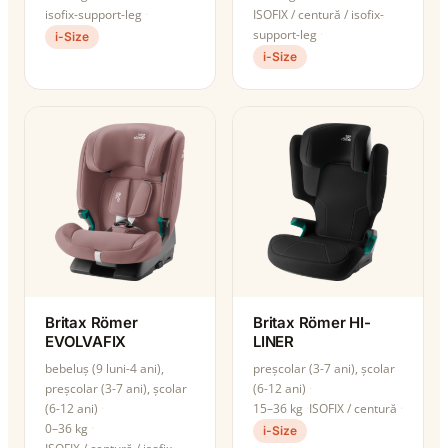
isofix-support-leg
ISOFIX / centură / isofix-
support-leg
i-Size
i-Size
Britax Römer
Britax Römer HI-
EVOLVAFIX
LINER
bebeluș (9 luni-4 ani),
preșcolar (3-7 ani), școlar
preșcolar (3-7 ani), școlar
(6-12 ani)
(6-12 ani)
15–36 kg
ISOFIX / centură
0–36 kg
i-Size