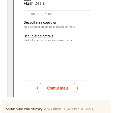
Flash Deals
Dezvoltarea copilului
Fișe de lucru gradiniță și clasele primare
Scaun auto potrivit
Verifică compatibilitatea cu mașina ta
Contul meu
Scaun Auto Potrivit
›
Wey
›
Wey Coffee 01 (Mk1 (V71)) (2022+)