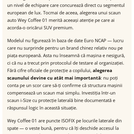
un nivel de echipare care concurează direct cu segmentul
european de lux. Tocmai de aceea, alegerea unui scaun
auto Wey Coffee 01 merită aceeași atenție pe care ai
acorda-o oricărui SUV premium.
Modelul nu figurează în baza de date Euro NCAP — lucru
care nu surprinde pentru un brand chinez relativ nou pe
piața europeană. Asta nu înseamnă că mașina e nesigură,
ci că nu a trecut prin protocolul de testare al organizației.
Fără cifre oficiale de protecție a copilului,
alegerea
scaunului devine cu atât mai importantă
: nu poți
conta pe un scor care să-ți confirme că structura mașinii
compensează un scaun mai simplu. Investiția într-un
scaun i-Size cu protecție laterală bine documentată e
răspunsul logic în această situație.
Wey Coffee 01 are puncte ISOFIX pe locurile laterale din
spate — o veste bună, pentru că îți deschide accesul la