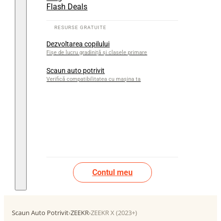
Flash Deals
Dezvoltarea copilului
Fișe de lucru gradiniță și clasele primare
Scaun auto potrivit
Verifică compatibilitatea cu mașina ta
Contul meu
Scaun Auto Potrivit
›
ZEEKR
›
ZEEKR X (2023+)