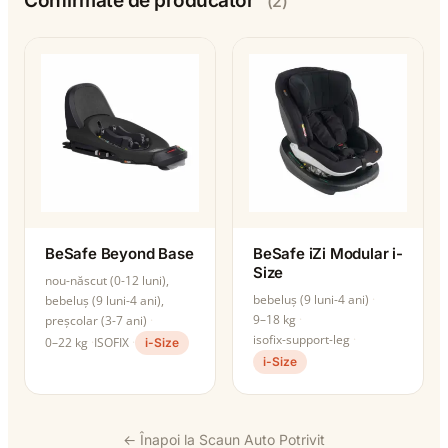
Confirmate de producător
(2)
BeSafe Beyond Base
BeSafe iZi Modular i-
Size
nou-născut (0-12 luni),
bebeluș (9 luni-4 ani)
bebeluș (9 luni-4 ani),
9–18 kg
preșcolar (3-7 ani)
isofix-support-leg
0–22 kg
ISOFIX
i-Size
i-Size
← Înapoi la Scaun Auto Potrivit