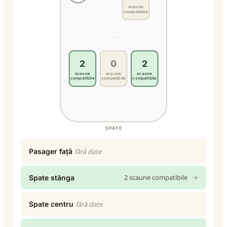
scaune
compatibile
2
0
2
scaune
scaune
scaune
compatibile
compatibile
compatibile
SPATE
Pasager față
fără date
2 scaune compatibile
→
Spate stânga
Spate centru
fără date