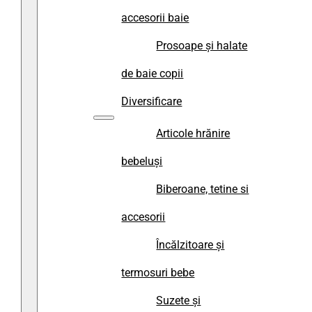
accesorii baie
Prosoape și halate
de baie copii
Diversificare
Articole hrănire
bebeluși
Biberoane, tetine si
accesorii
Încălzitoare și
termosuri bebe
Suzete și