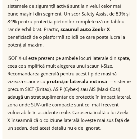
sistemele de siguranță activă sunt la nivelul celor mai
bune mașini din segment. Un scor Safety Assist de 83% și
84% pentru protecția pietonilor completează un tablou
rar de echilibrat. Practic,
scaunul auto Zeekr X
beneficiază de o platformă solidă pe care poate lucra la
potențial maxim.
ISOFIX-ul este prezent pe ambele locuri laterale din spate,
ceea ce simplifică mult alegerea unui scaun i-Size.
Recomandarea generală pentru acest tip de mașină
vizează scaune cu
protecție laterală extinsă
— sisteme
precum SICT (Britax), ASIP (Cybex) sau AIS (Maxi-Cosi)
adaugă un strat suplimentar de protecție în impact lateral,
zona unde SUV-urile compacte sunt cel mai frecvent
vulnerabile în accidente reale. Caroseria înaltă a lui Zeekr
X înseamnă că o coliziune laterală lovește mai sus față de
un sedan, deci acest detaliu nu e de ignorat.