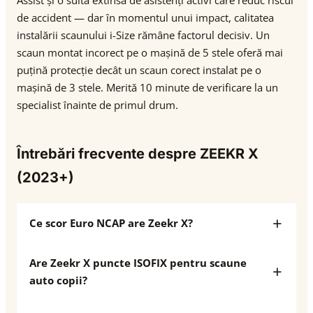
Assist și o suită extinsă de asistenți activi care reduc riscul
de accident — dar în momentul unui impact, calitatea
instalării scaunului i-Size rămâne factorul decisiv. Un
scaun montat incorect pe o mașină de 5 stele oferă mai
puțină protecție decât un scaun corect instalat pe o
mașină de 3 stele. Merită 10 minute de verificare la un
specialist înainte de primul drum.
Întrebări frecvente despre ZEEKR X
(2023+)
Ce scor Euro NCAP are Zeekr X?
Are Zeekr X puncte ISOFIX pentru scaune
auto copii?