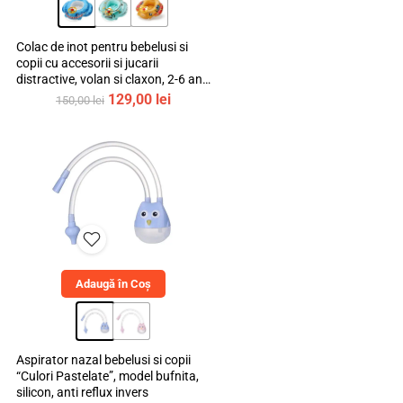
Colac de inot pentru bebelusi si
copii cu accesorii si jucarii
distractive, volan si claxon, 2-6 ani,
bebeLOGIC™
Prețul
Prețul
129,00
lei
150,00
lei
inițial
curent
a
este:
fost:
129,00 lei.
150,00 lei.
Adaugă în Coș
Aspirator nazal bebelusi si copii
“Culori Pastelate”, model bufnita,
silicon, anti reflux invers