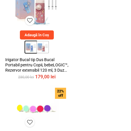
Retur produse
Adaugă în Coș
Facebook
Irigator Bucal tip Dus Bucal
Portabil pentru Copii, bebeLOGIC™,
Rezervor extensibil 120 ml, 3 Duze
Incluse, Materiale Non-Toxice
Prețul
Prețul
179,00
lei
230,00
lei
inițial
curent
a
este:
22%
fost:
179,00 lei.
off
230,00 lei.
Youtube