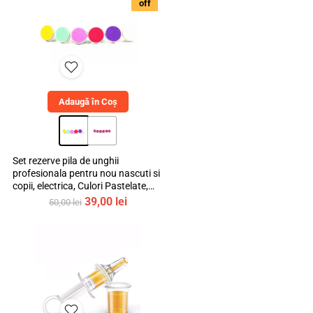
off
230,00 lei.
Adaugă în Coș
Set rezerve pila de unghii
profesionala pentru nou nascuti si
copii, electrica, Culori Pastelate,
mediLOGIC™
Prețul
Prețul
39,00
lei
50,00
lei
inițial
curent
a
este:
fost:
39,00 lei.
50,00 lei.