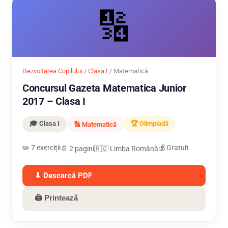
🔢
Dezvoltarea Copilului
/
Clasa I
/ Matematică
Concursul Gazeta Matematica Junior
2017 – Clasa I
🎓 Clasa I
🏆 Olimpiadă
🔢 Matematică
✏️ 7 exerciții
💰 Gratuit
📄 2 pagini
🇷🇴 Limba Română
⬇ Descarcă PDF
🖨 Printează