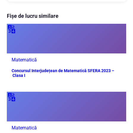
Fișe de lucru similare
🔢
Matematică
Concursul Interjudețean de Matematică SFERA 2023 –
Clasa I
🔢
Matematică