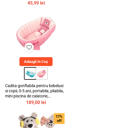
45,99
lei
Adaugă în Coș
Cadita gonflabila pentru bebelusi
si copii, 0-5 ani, portabila, pliabila,
mini piscina de calatorie,
bebeLOGIC™
189,00
lei
17%
off