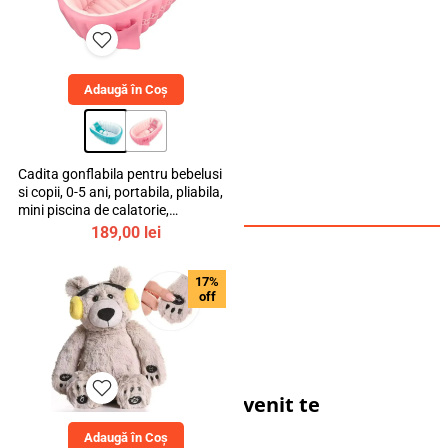
Adaugă în Coș
Cadita gonflabila pentru bebelusi
si copii, 0-5 ani, portabila, pliabila,
mini piscina de calatorie,
bebeLOGIC™
189,00
lei
17%
off
Cadoul tău de bun venit te
așteaptă!
Adaugă în Coș