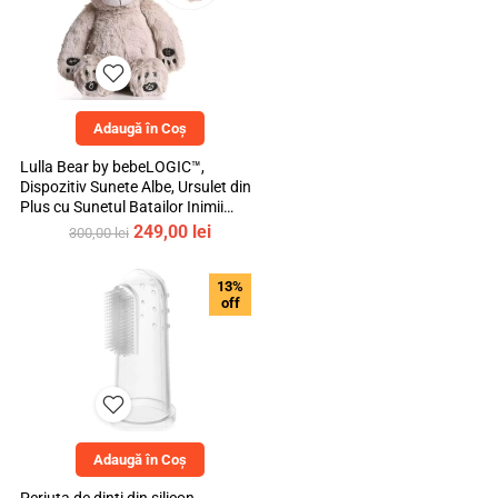
Adaugă în Coș
Lulla Bear by bebeLOGIC™,
Dispozitiv Sunete Albe, Ursulet din
Plus cu Sunetul Batailor Inimii
Mamei si Cantece de Leagan
Prețul
Prețul
249,00
lei
300,00
lei
inițial
curent
a
este:
13%
fost:
249,00 lei.
off
300,00 lei.
Adaugă în Coș