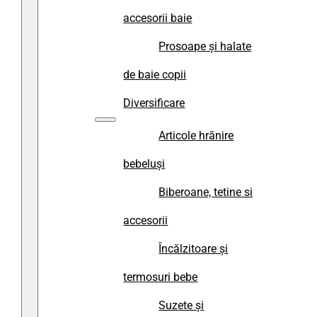
accesorii baie
Prosoape și halate
de baie copii
Diversificare
Articole hrănire
bebeluși
Biberoane, tetine si
accesorii
Încălzitoare și
termosuri bebe
Suzete și