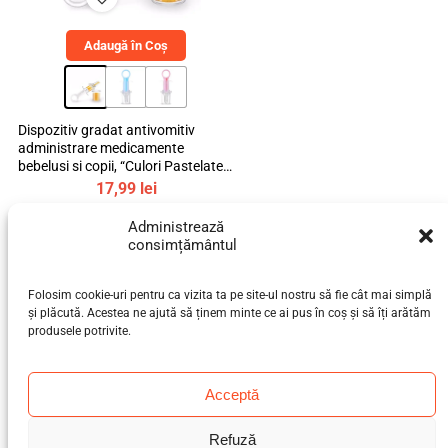
Adaugă în Coș
Dispozitiv gradat antivomitiv
administrare medicamente
bebelusi si copii, “Culori Pastelate”,
mediLOGIC™
17,99
lei
Administrează
10%
consimțământul
off
Folosim cookie-uri pentru ca vizita ta pe site-ul nostru să fie cât mai simplă
și plăcută. Acestea ne ajută să ținem minte ce ai pus în coș și să îți arătăm
produsele potrivite.
Acceptă
Adaugă în Coș
Set 12 bratari identificare copii,
Refuză
inscriptionabile, nume, numar