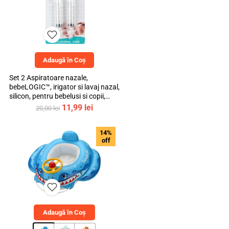
Adaugă în Coș
Set 2 Aspiratoare nazale,
bebeLOGIC™, irigator si lavaj nazal,
silicon, pentru bebelusi si copii,
transparent, 10ml
Prețul
Prețul
11,99
lei
20,00
lei
inițial
curent
a
este:
14%
fost:
11,99 lei.
off
20,00 lei.
Adaugă în Coș