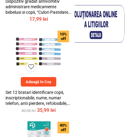
Dispozitiv gradat antivomitiv
administrare medicamente
bebelusi si copii, “Culori Pastelate”,
mediLOGIC™
17,99
lei
10%
off
Adaugă în Coș
Set 12 bratari identificare copii,
inscriptionabile, nume, numar
telefon, anti pierdere, refolosibile,
multicolor, bebeLOGIC™
Prețul
Prețul
35,99
lei
40,00
lei
inițial
curent
a
este:
40%
fost:
35,99 lei.
off
40,00 lei.