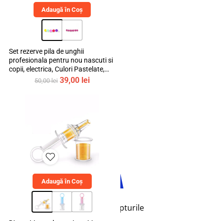
Adaugă în Coș
Instagram
Set rezerve pila de unghii
profesionala pentru nou nascuti si
copii, electrica, Culori Pastelate,
mediLOGIC™
Prețul
Prețul
39,00
lei
50,00
lei
inițial
curent
a
este:
fost:
39,00 lei.
50,00 lei.
TikTok
Adaugă în Coș
© 2026 bebeLOGIC™. Toate drepturile
rezervate.