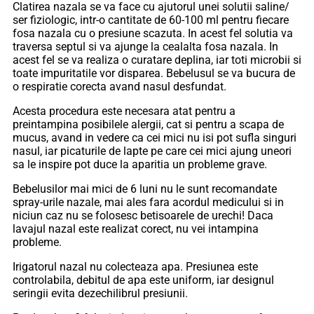
Clatirea nazala se va face cu ajutorul unei solutii saline/
ser fiziologic, intr-o cantitate de 60-100 ml pentru fiecare
fosa nazala cu o presiune scazuta. In acest fel solutia va
traversa septul si va ajunge la cealalta fosa nazala. In
acest fel se va realiza o curatare deplina, iar toti microbii si
toate impuritatile vor disparea. Bebelusul se va bucura de
o respiratie corecta avand nasul desfundat.
Acesta procedura este necesara atat pentru a
preintampina posibilele alergii, cat si pentru a scapa de
mucus, avand in vedere ca cei mici nu isi pot sufla singuri
nasul, iar picaturile de lapte pe care cei mici ajung uneori
sa le inspire pot duce la aparitia un probleme grave.
Bebelusilor mai mici de 6 luni nu le sunt recomandate
spray-urile nazale, mai ales fara acordul medicului si in
niciun caz nu se folosesc betisoarele de urechi! Daca
lavajul nazal este realizat corect, nu vei intampina
probleme.
Irigatorul nazal nu colecteaza apa. Presiunea este
controlabila, debitul de apa este uniform, iar designul
seringii evita dezechilibrul presiunii.