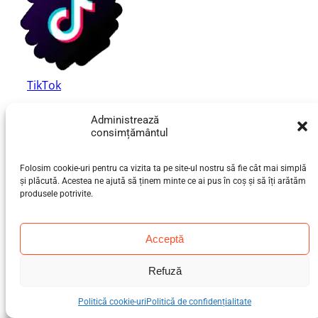
TikTok
Administrează
consimțământul
Folosim cookie-uri pentru ca vizita ta pe site-ul nostru să fie cât mai simplă
și plăcută. Acestea ne ajută să ținem minte ce ai pus în coș și să îți arătăm
© 2026 bebeLOGIC™. Toate drepturile
produsele potrivite.
rezervate.
Acceptă
Refuză
Politică cookie-uri
Politică de confidențialitate