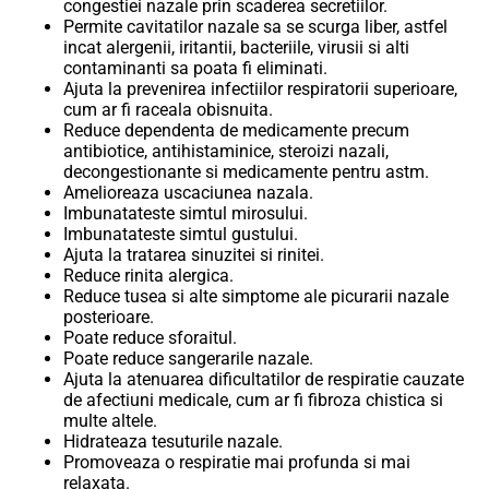
congestiei nazale prin scaderea secretiilor.
Permite cavitatilor nazale sa se scurga liber, astfel
incat alergenii, iritantii, bacteriile, virusii si alti
contaminanti sa poata fi eliminati.
Ajuta la prevenirea infectiilor respiratorii superioare,
cum ar fi raceala obisnuita.
Reduce dependenta de medicamente precum
antibiotice, antihistaminice, steroizi nazali,
decongestionante si medicamente pentru astm.
Amelioreaza uscaciunea nazala.
Imbunatateste simtul mirosului.
Imbunatateste simtul gustului.
Ajuta la tratarea sinuzitei si rinitei.
Reduce rinita alergica.
Reduce tusea si alte simptome ale picurarii nazale
posterioare.
Poate reduce sforaitul.
Poate reduce sangerarile nazale.
Ajuta la atenuarea dificultatilor de respiratie cauzate
de afectiuni medicale, cum ar fi fibroza chistica si
multe altele.
Hidrateaza tesuturile nazale.
Promoveaza o respiratie mai profunda si mai
relaxata.