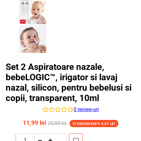
Set 2 Aspiratoare nazale,
bebeLOGIC™, irigator si lavaj
nazal, silicon, pentru bebelusi si
copii, transparent, 10ml
0
review-uri
11,99
lei
20,00
lei
ECONOMISEȘTI
8,01
LEI