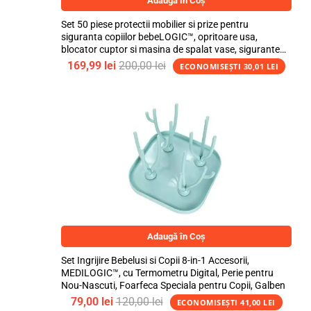
Adaugă în Coș
Set 50 piese protectii mobilier si prize pentru
siguranta copiilor bebeLOGIC™, opritoare usa,
blocator cuptor si masina de spalat vase, sigurante
flexibile si fixe, protectii prize si colturi
169,99
lei
200,00
lei
ECONOMISEȘTI
30,01
LEI
Adaugă în Coș
Set Ingrijire Bebelusi si Copii 8-in-1 Accesorii,
MEDILOGIC™, cu Termometru Digital, Perie pentru
Nou-Nascuti, Foarfeca Speciala pentru Copii, Galben
79,00
lei
120,00
lei
ECONOMISEȘTI
41,00
LEI