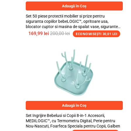
Adaugă în Coș
Set 50 piese protectii mobilier si prize pentru
siguranta copiilor bebeLOGIC™, opritoare usa,
blocator cuptor si masina de spalat vase, sigurante
flexibile si fixe, protectii prize si colturi
169,99
lei
200,00
lei
ECONOMISEȘTI
30,01
LEI
Adaugă în Coș
Set Ingrijire Bebelusi si Copii 8-in-1 Accesorii,
MEDILOGIC™, cu Termometru Digital, Perie pentru
Nou-Nascuti, Foarfeca Speciala pentru Copii, Galben