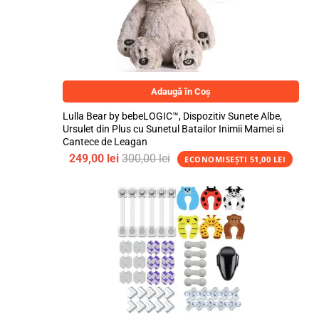
Adaugă în Coș
Lulla Bear by bebeLOGIC™, Dispozitiv Sunete Albe,
Ursulet din Plus cu Sunetul Batailor Inimii Mamei si
Cantece de Leagan
249,00
lei
300,00
lei
ECONOMISEȘTI
51,00
LEI