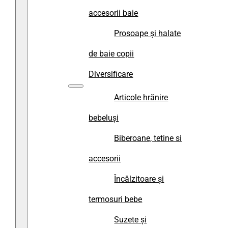
accesorii baie
Prosoape și halate
de baie copii
Diversificare
Articole hrănire
bebeluși
Biberoane, tetine si
accesorii
Încălzitoare și
termosuri bebe
Suzete și