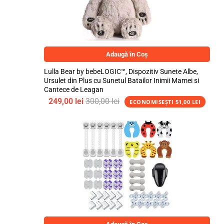
Adaugă în Coș
Lulla Bear by bebeLOGIC™, Dispozitiv Sunete Albe,
Ursulet din Plus cu Sunetul Batailor Inimii Mamei si
Cantece de Leagan
249,00
lei
300,00
lei
ECONOMISEȘTI
51,00
LEI