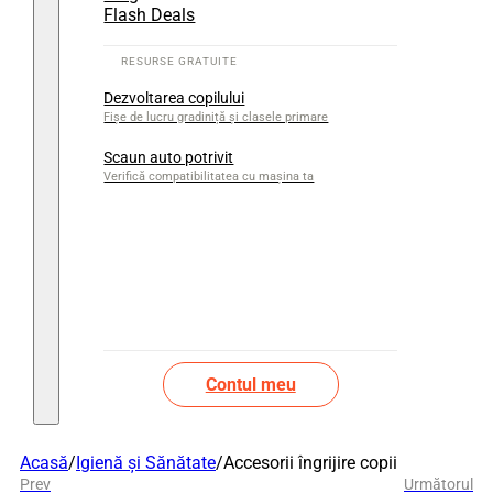
Flash Deals
Dezvoltarea copilului
Fișe de lucru gradiniță și clasele primare
Scaun auto potrivit
Verifică compatibilitatea cu mașina ta
Contul meu
Acasă
/
Igienă și Sănătate
/
Accesorii îngrijire copii
Prev
Următorul