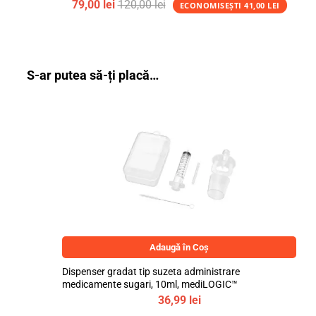
79,00
lei
120,00
lei
ECONOMISEȘTI
41,00
LEI
S-ar putea să-ți placă…
Adaugă în Coș
Dispenser gradat tip suzeta administrare
medicamente sugari, 10ml, mediLOGIC™
36,99
lei