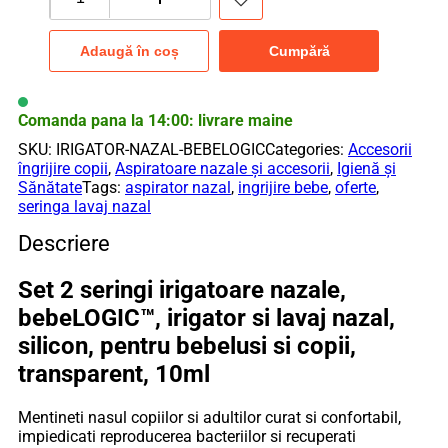
Cantitate
Set
2
Adaugă în coș
Cumpără
Aspiratoare
nazale,
bebeLOGIC™,
irigator
Comanda pana la 14:00: livrare maine
si
SKU:
IRIGATOR-NAZAL-BEBELOGIC
Categories:
Accesorii
lavaj
îngrijire copii
,
Aspiratoare nazale și accesorii
,
Igienă și
nazal,
Sănătate
Tags:
aspirator nazal
,
ingrijire bebe
,
oferte
,
silicon,
seringa lavaj nazal
pentru
bebelusi
Descriere
si
copii,
Set 2 seringi irigatoare nazale,
transparent,
10ml
bebeLOGIC™, irigator si lavaj nazal,
silicon, pentru bebelusi si copii,
transparent, 10ml
Mentineti nasul copiilor si adultilor curat si confortabil,
impiedicati reproducerea bacteriilor si recuperati