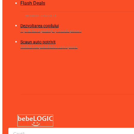
Flash Deals
Dezvoltarea copilului
Fișe de lucru gradiniță și clasele primare
Scaun auto potrivit
Verifică compatibilitatea cu mașina ta
Products