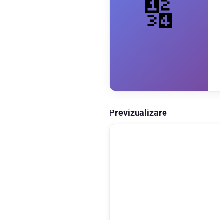
🔢
Previzualizare