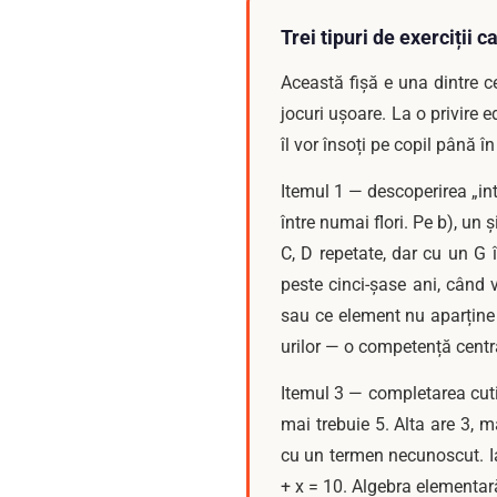
Trei tipuri de exerciții 
Această fișă e una dintre c
jocuri ușoare. La o privire 
îl vor însoți pe copil până 
Itemul 1 — descoperirea „int
între numai flori. Pe b), un și
C, D repetate, dar cu un G î
peste cinci-șase ani, când
sau ce element nu aparține 
urilor — o competență cent
Itemul 3 — completarea cuti
mai trebuie 5. Alta are 3, 
cu un termen necunoscut. Ia
+ x = 10. Algebra elementară 