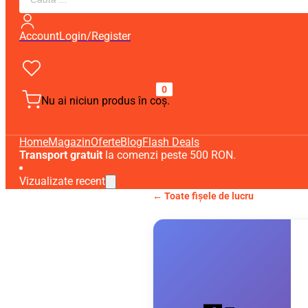
search
Account
Login/Register
0
Nu ai niciun produs în coș.
Home
Magazin
Oferte
Blog
Flash Deals
Transport gratuit
la comenzi peste 500 RON.
Vizualizate recent
← Toate fișele de lucru