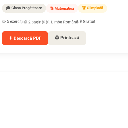
🎓 Clasa Pregătitoare
🏆 Olimpiadă
🔢 Matematică
✏️ 5 exerciții
💰 Gratuit
📄 2 pagini
🇷🇴 Limba Română
🖨 Printează
⬇ Descarcă PDF