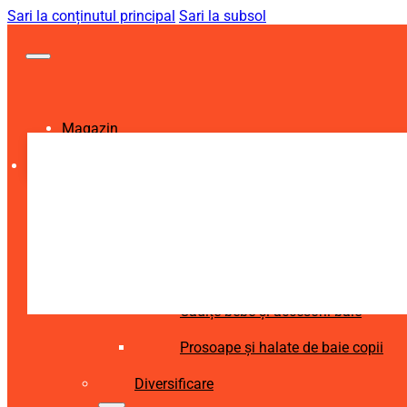
Sari la conținutul principal
Sari la subsol
Magazin
Igienă și Sănătate
Accesorii îngrijire copii
Articole igienă dentară copii
Aspiratoare nazale și accesorii
Cădițe bebe și accesorii baie
Prosoape și halate de baie copii
Diversificare