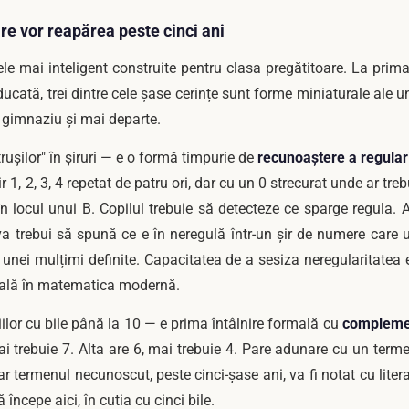
care vor reapărea peste cinci ani
ele mai inteligent construite pentru clasa pregătitoare. La prim
educată, trei dintre cele șase cerințe sunt forme miniaturale ale 
în gimnaziu și mai departe.
rușilor" în șiruri — e o formă timpurie de
recunoaștere a regulari
r 1, 2, 3, 4 repetat de patru ori, dar cu un 0 strecurat unde ar trebui
n locul unui B. Copilul trebuie să detecteze ce sparge regula. Ac
 va trebui să spună ce e în neregulă într-un șir de numere car
unei mulțimi definite. Capacitatea de a sesiza neregularitatea 
rală în matematica modernă.
ilor cu bile până la 10 — e prima întâlnire formală cu
complemen
mai trebuie 7. Alta are 6, mai trebuie 4. Pare adunare cu un ter
r termenul necunoscut, peste cinci-șase ani, va fi notat cu liter
începe aici, în cutia cu cinci bile.