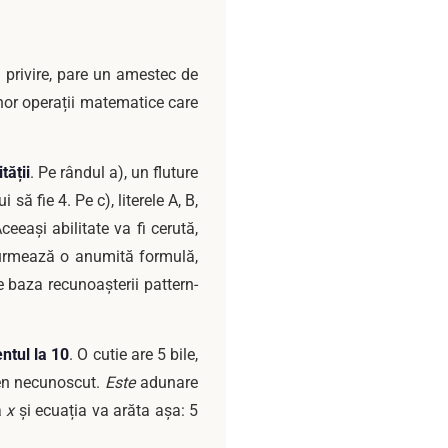
a privire, pare un amestec de
unor operații matematice care
tății
. Pe rândul a), un fluture
 să fie 4. Pe c), literele A, B,
eeași abilitate va fi cerută,
e urmează o anumită formulă,
e baza recunoașterii pattern-
tul la 10
. O cutie are 5 bile,
men necunoscut.
Este
adunare
a
x
și ecuația va arăta așa: 5