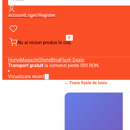
search
Account
Login/Register
0
Nu ai niciun produs în coș.
Home
Magazin
Oferte
Blog
Flash Deals
Transport gratuit
la comenzi peste 500 RON.
Vizualizate recent
← Toate fișele de lucru