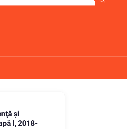
nţă şi
pă I, 2018-