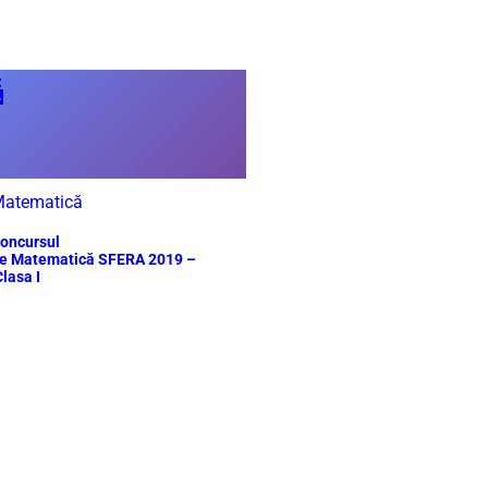

atematică
oncursul
e Matematică SFERA 2019 –
lasa I