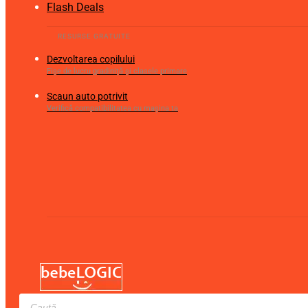
Flash Deals
Dezvoltarea copilului
Fișe de lucru gradiniță și clasele primare
Scaun auto potrivit
Verifică compatibilitatea cu mașina ta
Products