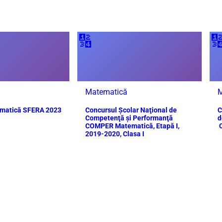
🔢

Matematică
M
ematică SFERA 2023
Concursul Școlar Naţional de
C
Competenţă şi Performanţă
d
COMPER Matematică, Etapă I,
C
2019-2020, Clasa I