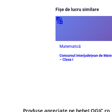
Fișe de lucru similare
🔢
Matematică
Concursul Interjudețean de Mat
– Clasa I
Produse apreciate pe bebeLOGIC.ro