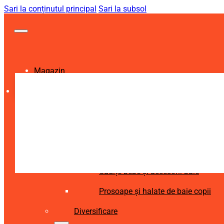
Sari la conținutul principal
Sari la subsol
Magazin
Igienă și Sănătate
Accesorii îngrijire copii
Articole igienă dentară copii
Aspiratoare nazale și accesorii
Cădițe bebe și accesorii baie
Prosoape și halate de baie copii
Diversificare