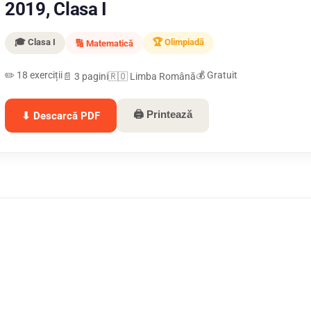
2019, Clasa I
🎓 Clasa I
🏆 Olimpiadă
🔢 Matematică
✏️ 18 exerciții
💰 Gratuit
📄 3 pagini
🇷🇴 Limba Română
🖨 Printează
⬇ Descarcă PDF