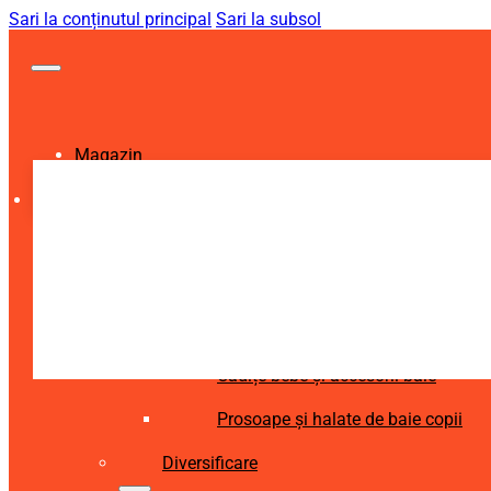
Sari la conținutul principal
Sari la subsol
Magazin
Igienă și Sănătate
Accesorii îngrijire copii
Articole igienă dentară copii
Aspiratoare nazale și accesorii
Cădițe bebe și accesorii baie
Prosoape și halate de baie copii
Diversificare