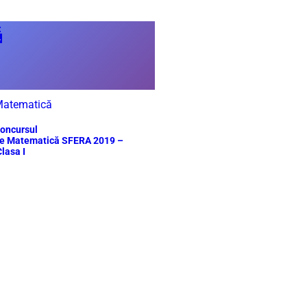

atematică
oncursul
e Matematică SFERA 2019 –
lasa I