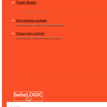
Flash Deals
Dezvoltarea copilului
Fișe de lucru gradiniță și clasele primare
Scaun auto potrivit
Verifică compatibilitatea cu mașina ta
Products