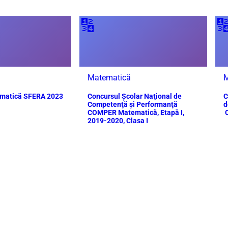
🔢

Matematică
M
ematică SFERA 2023
Concursul Școlar Naţional de
C
Competenţă şi Performanţă
d
COMPER Matematică, Etapă I,
C
2019-2020, Clasa I