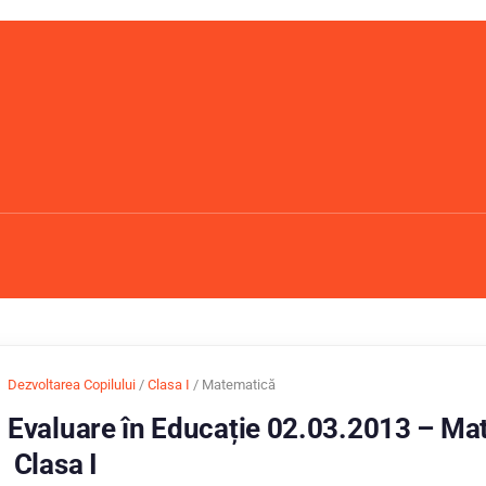
Dezvoltarea Copilului
/
Clasa I
/ Matematică
Evaluare în Educație 02.03.2013 – Ma
Clasa I