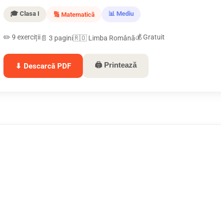
🎓 Clasa I
📊 Mediu
🔢 Matematică
✏️ 9 exerciții
💰 Gratuit
📄 3 pagini
🇷🇴 Limba Română
🖨 Printează
⬇ Descarcă PDF