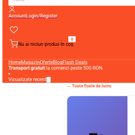
search
Account
Login/Register
0
Nu ai niciun produs în coș.
Home
Magazin
Oferte
Blog
Flash Deals
Transport gratuit
la comenzi peste 500 RON.
Vizualizate recent
← Toate fișele de lucru