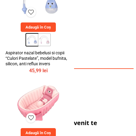
Adaugă în Coș
Aspirator nazal bebelusi si copii
“Culori Pastelate”, model bufnita,
silicon, anti reflux invers
45,99
lei
Cadoul tău de bun venit te
așteaptă!
Adaugă în Coș