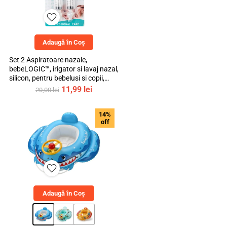
Adaugă în Coș
Set 2 Aspiratoare nazale,
bebeLOGIC™, irigator si lavaj nazal,
silicon, pentru bebelusi si copii,
transparent, 10ml
Prețul
Prețul
11,99
lei
20,00
lei
inițial
curent
a
este:
14%
fost:
11,99 lei.
off
20,00 lei.
Adaugă în Coș