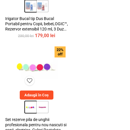
Irigator Bucal tip Dus Bucal
Portabil pentru Copii, bebeLOGIC™,
Rezervor extensibil 120 ml, 3 Duze
Incluse, Materiale Non-Toxice
Prețul
Prețul
179,00
lei
230,00
lei
inițial
curent
a
este:
22%
fost:
179,00 lei.
off
230,00 lei.
Adaugă în Coș
Set rezerve pila de unghii
profesionala pentru nou nascuti si