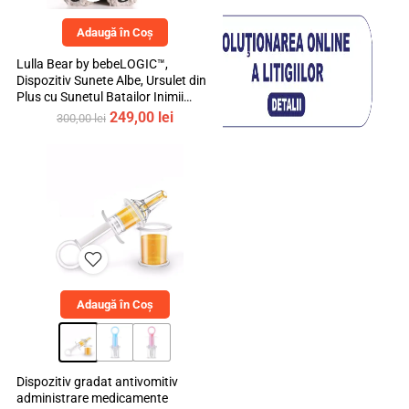
Adaugă în Coș
Lulla Bear by bebeLOGIC™,
Dispozitiv Sunete Albe, Ursulet din
Plus cu Sunetul Batailor Inimii
Mamei si Cantece de Leagan
Prețul
Prețul
249,00
lei
300,00
lei
inițial
curent
a
este:
fost:
249,00 lei.
300,00 lei.
Adaugă în Coș
Dispozitiv gradat antivomitiv
administrare medicamente