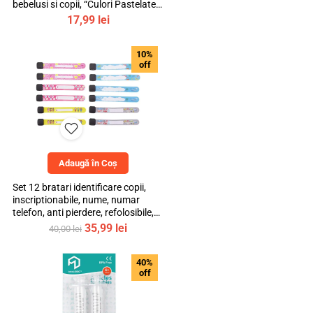
bebelusi si copii, “Culori Pastelate”,
mediLOGIC™
17,99
lei
10%
off
Adaugă în Coș
Set 12 bratari identificare copii,
inscriptionabile, nume, numar
telefon, anti pierdere, refolosibile,
multicolor, bebeLOGIC™
Prețul
Prețul
35,99
lei
40,00
lei
inițial
curent
a
este:
40%
fost:
35,99 lei.
off
40,00 lei.