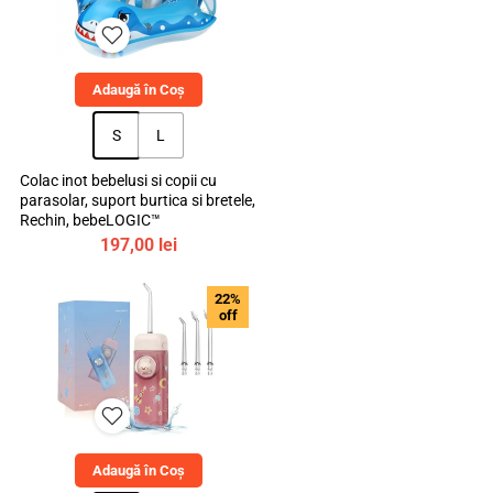
Adaugă în Coș
S
L
Colac inot bebelusi si copii cu
parasolar, suport burtica si bretele,
Rechin, bebeLOGIC™
197,00
lei
22%
off
Adaugă în Coș