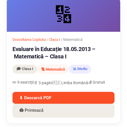
🔢
Dezvoltarea Copilului
/
Clasa I
/ Matematică
Evaluare în Educație 18.05.2013 –
Matematică – Clasa I
🎓 Clasa I
📊 Mediu
🔢 Matematică
✏️ 9 exerciții
💰 Gratuit
📄 3 pagini
🇷🇴 Limba Română
⬇ Descarcă PDF
🖨 Printează