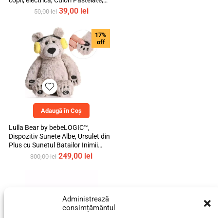
copii, electrica, Culori Pastelate,
mediLOGIC™
Prețul
Prețul
39,00
lei
50,00
lei
inițial
curent
a
este:
17%
fost:
39,00 lei.
off
50,00 lei.
Adaugă în Coș
Lulla Bear by bebeLOGIC™,
Dispozitiv Sunete Albe, Ursulet din
Plus cu Sunetul Batailor Inimii
Mamei si Cantece de Leagan
Prețul
Prețul
249,00
lei
300,00
lei
inițial
curent
a
este:
fost:
249,00 lei.
300,00 lei.
Administrează
consimțământul