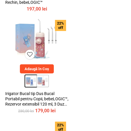
Rechin, bebeLOGIC™
Retur produse
197,00
lei
22%
off
Facebook
Adaugă în Coș
Irigator Bucal tip Dus Bucal
Portabil pentru Copii, bebeLOGIC™,
Youtube
Rezervor extensibil 120 ml, 3 Duze
Incluse, Materiale Non-Toxice
Prețul
Prețul
179,00
lei
230,00
lei
inițial
curent
a
este:
22%
fost:
179,00 lei.
off