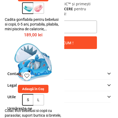
Alătură-te comunității bebeLOGIC™ și primești
instant un cod de
10% REDUCERE
pentru
prima ta comandă!
Cadita gonflabila pentru bebelusi
si copii, 0-5 ani, portabila, pliabila,
mini piscina de calatorie,
bebeLOGIC™
189,00
lei
VREAU REDUCEREA ACUM !
Contact
MAKE IT LOGIC SRL
Legal
Str. Lt. Aurel Botea, Nr. 4,
Adaugă în Coș
București, Sector 3,
Termeni și Condiții
Utile
România
S
L
Politică de confidențialitate
+4 0744 23 0000
Cum comand
Urmărește-ne
Colac inot bebelusi si copii cu
Politica cookies
Modalități de plată
parasolar, suport burtica si bretele,