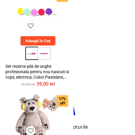
230,00 lei.
Instagram
Adaugă în Coș
Set rezerve pila de unghii
profesionala pentru nou nascuti si
copii, electrica, Culori Pastelate,
TikTok
mediLOGIC™
Prețul
Prețul
39,00
lei
50,00
lei
inițial
curent
a
este:
17%
fost:
39,00 lei.
off
50,00 lei.
© 2026 bebeLOGIC™. Toate drepturile
rezervate.