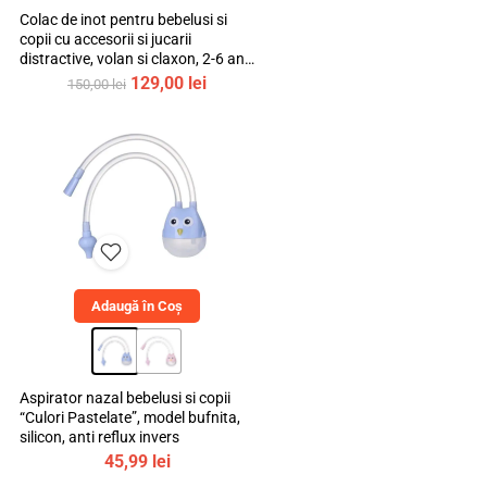
Colac de inot pentru bebelusi si
copii cu accesorii si jucarii
distractive, volan si claxon, 2-6 ani,
bebeLOGIC™
Prețul
Prețul
129,00
lei
150,00
lei
inițial
curent
a
este:
fost:
129,00 lei.
150,00 lei.
Adaugă în Coș
Aspirator nazal bebelusi si copii
“Culori Pastelate”, model bufnita,
silicon, anti reflux invers
45,99
lei