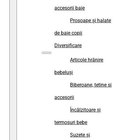
accesorii baie
Prosoape și halate
de baie copii
Diversificare
Articole hrănire
bebeluși
Biberoane, tetine si
accesorii
Încălzitoare și
termosuri bebe
Suzete și