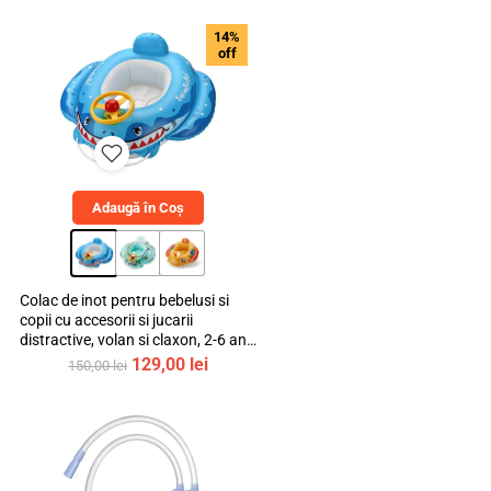
14%
off
Adaugă în Coș
Colac de inot pentru bebelusi si
copii cu accesorii si jucarii
distractive, volan si claxon, 2-6 ani,
bebeLOGIC™
Prețul
Prețul
129,00
lei
150,00
lei
inițial
curent
a
este:
fost:
129,00 lei.
150,00 lei.