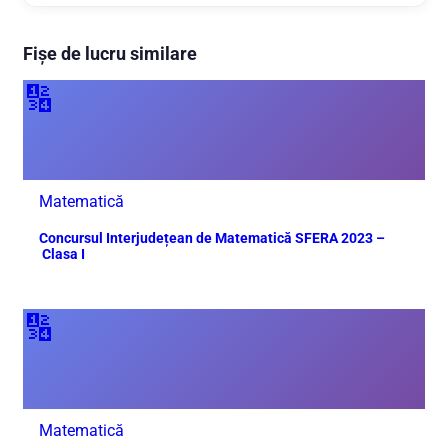
Fișe de lucru similare
🔢
Matematică
Concursul Interjudețean de Matematică SFERA 2023 –
Clasa I
🔢
Matematică