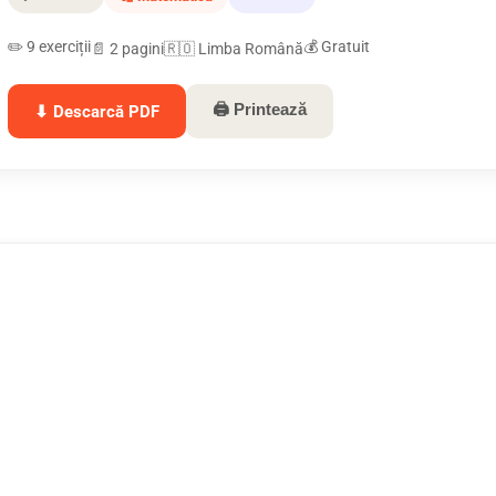
✏️ 9 exerciții
💰 Gratuit
📄 2 pagini
🇷🇴 Limba Română
🖨 Printează
⬇ Descarcă PDF