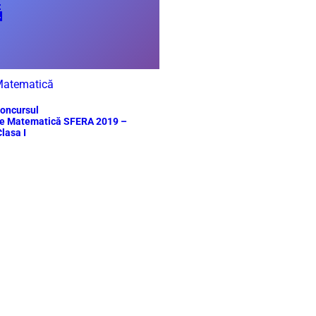

atematică
oncursul
e Matematică SFERA 2019 –
lasa I