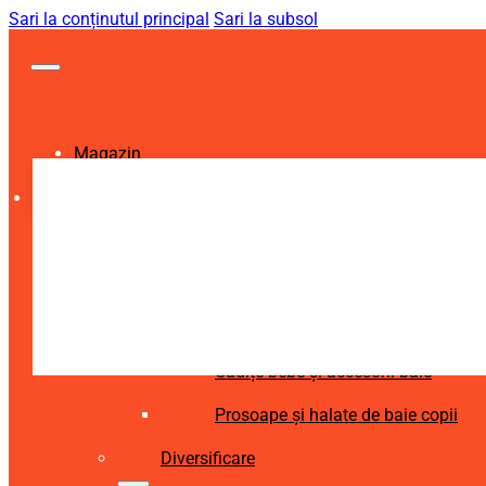
Sari la conținutul principal
Sari la subsol
Magazin
Igienă și Sănătate
Accesorii îngrijire copii
Articole igienă dentară copii
Aspiratoare nazale și accesorii
Cădițe bebe și accesorii baie
Prosoape și halate de baie copii
Diversificare