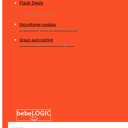
Flash Deals
Dezvoltarea copilului
Fișe de lucru gradiniță și clasele primare
Scaun auto potrivit
Verifică compatibilitatea cu mașina ta
Products