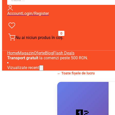
search
Account
Login/Register
0
Nu ai niciun produs în coș.
Home
Magazin
Oferte
Blog
Flash Deals
Transport gratuit
la comenzi peste 500 RON.
Vizualizate recent
← Toate fișele de lucru