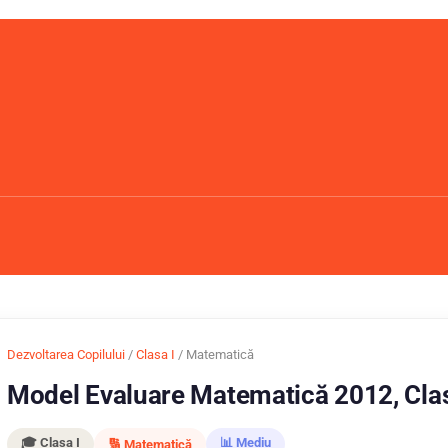
Dezvoltarea Copilului
/
Clasa I
/ Matematică
Model Evaluare Matematică 2012, Clas
🎓 Clasa I
📊 Mediu
🔢 Matematică