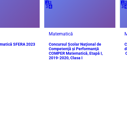
🔢

Matematică
M
ematică SFERA 2023
Concursul Școlar Naţional de
C
Competenţă şi Performanţă
d
COMPER Matematică, Etapă I,
C
2019-2020, Clasa I