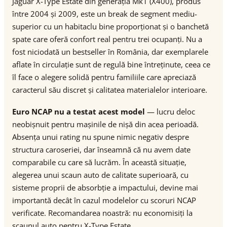
Jaguar X-Type Estate din generația Mk1 (X400), produs
între 2004 și 2009, este un break de segment mediu-
superior cu un habitaclu bine proporționat și o banchetă
spate care oferă confort real pentru trei ocupanți. Nu a
fost niciodată un bestseller în România, dar exemplarele
aflate în circulație sunt de regulă bine întreținute, ceea ce
îl face o alegere solidă pentru familiile care apreciază
caracterul său discret și calitatea materialelor interioare.
Euro NCAP nu a testat acest model
— lucru deloc
neobișnuit pentru mașinile de nișă din acea perioadă.
Absența unui rating nu spune nimic negativ despre
structura caroseriei, dar înseamnă că nu avem date
comparabile cu care să lucrăm. În această situație,
alegerea unui scaun auto de calitate superioară, cu
sisteme proprii de absorbție a impactului, devine mai
importantă decât în cazul modelelor cu scoruri NCAP
verificate. Recomandarea noastră: nu economisiți la
scaunul auto pentru X-Type Estate.