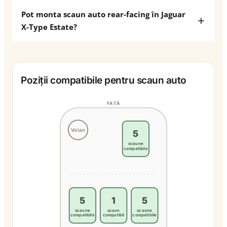
Pot monta scaun auto rear-facing în Jaguar
X-Type Estate?
Poziții compatibile pentru scaun auto
FAȚĂ
Volan
5
scaune
compatibile
5
1
5
scaune
scaun
scaune
compatibile
compatibil
compatibile