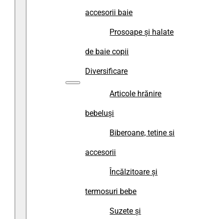
accesorii baie
Prosoape și halate
de baie copii
Diversificare
Articole hrănire
bebeluși
Biberoane, tetine si
accesorii
Încălzitoare și
termosuri bebe
Suzete și