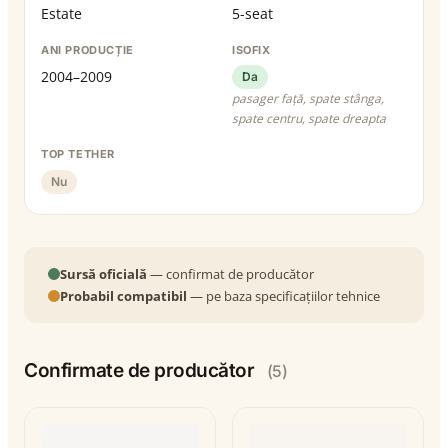
Estate
5-seat
ANI PRODUCȚIE
ISOFIX
2004–2009
Da
pasager față, spate stânga,
spate centru, spate dreapta
TOP TETHER
Nu
Sursă oficială
— confirmat de producător
Probabil compatibil
— pe baza specificațiilor tehnice
Confirmate de producător
(5)