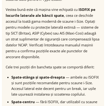
Vestea bună este că mașina vine echipată cu
ISOFIX pe
locurile laterale ale băncii spate
, ceea ce deschide
accesul la toată gama modernă de scaune i-Size. Optați
pentru modele cu protecție laterală extinsă — sisteme de
tip SICT (Britax), ASIP (Cybex) sau AIS (Maxi-Cosi) adaugă
un strat suplimentar de siguranță care compensează lipsa
datelor NCAP. Verificați întotdeauna manualul mașinii
pentru a confirma pozițiile exacte ale punctelor de
ancorare disponibile.
Cele trei poziții din bancheta spate se comportă diferit:
Spate-stânga și spate-dreapta
— ambele au ISOFIX
și sunt pozițiile recomandate pentru scaune i-Size.
Accesul lateral este decent pentru un break, iar ușile
late ușurează instalarea și scoaterea copilului.
Spate-centru
— fără ISOFIX, dar utilizabil cu scaune