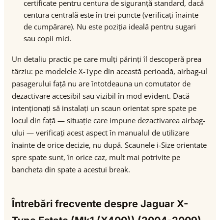
certificate pentru centura de siguranță standard, dacă
centura centrală este în trei puncte (verificați înainte
de cumpărare). Nu este poziția ideală pentru sugari
sau copii mici.
Un detaliu practic pe care mulți părinți îl descoperă prea
târziu: pe modelele X-Type din această perioadă, airbag-ul
pasagerului față nu are întotdeauna un comutator de
dezactivare accesibil sau vizibil în mod evident. Dacă
intenționați să instalați un scaun orientat spre spate pe
locul din față — situație care impune dezactivarea airbag-
ului — verificați acest aspect în manualul de utilizare
înainte de orice decizie, nu după. Scaunele i-Size orientate
spre spate sunt, în orice caz, mult mai potrivite pe
bancheta din spate a acestui break.
Întrebări frecvente despre Jaguar X-