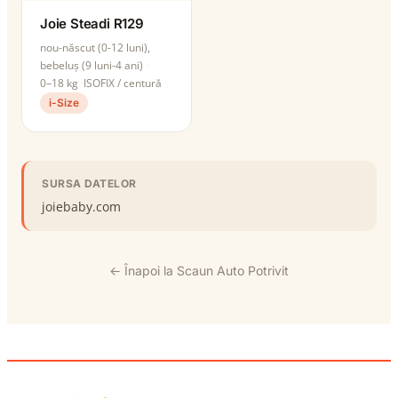
Joie Steadi R129
nou-născut (0-12 luni),
bebeluș (9 luni-4 ani)
0–18 kg
ISOFIX / centură
i-Size
SURSA DATELOR
joiebaby.com
← Înapoi la Scaun Auto Potrivit