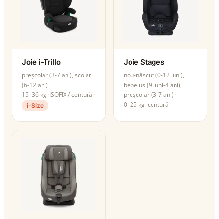
Joie i-Trillo
Joie Stages
preșcolar (3-7 ani), școlar
nou-născut (0-12 luni),
(6-12 ani)
bebeluș (9 luni-4 ani),
15–36 kg
ISOFIX / centură
preșcolar (3-7 ani)
0–25 kg
centură
i-Size