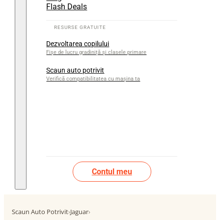
Flash Deals
Dezvoltarea copilului
Fișe de lucru gradiniță și clasele primare
Scaun auto potrivit
Verifică compatibilitatea cu mașina ta
Contul meu
Scaun Auto Potrivit
›
Jaguar
›