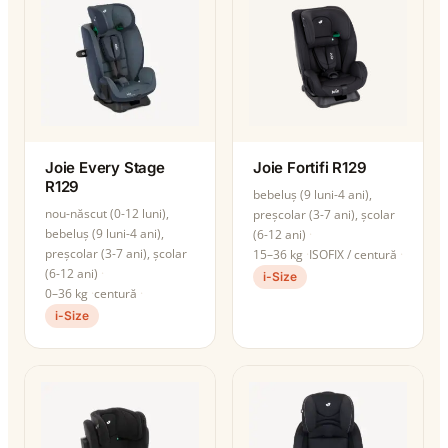
Joie Every Stage
Joie Fortifi R129
R129
bebeluș (9 luni-4 ani),
nou-născut (0-12 luni),
preșcolar (3-7 ani), școlar
bebeluș (9 luni-4 ani),
(6-12 ani)
preșcolar (3-7 ani), școlar
15–36 kg
ISOFIX / centură
(6-12 ani)
i-Size
0–36 kg
centură
i-Size