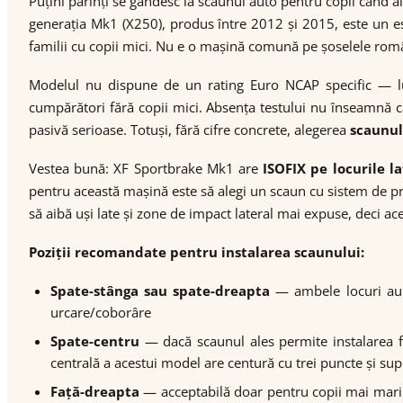
Puțini părinți se gândesc la scaunul auto pentru copii când a
generația Mk1 (X250), produs între 2012 și 2015, este un es
familii cu copii mici. Nu e o mașină comună pe șoselele româ
Modelul nu dispune de un rating Euro NCAP specific — luc
cumpărători fără copii mici. Absența testului nu înseamnă c
pasivă serioase. Totuși, fără cifre concrete, alegerea
scaunul
Vestea bună: XF Sportbrake Mk1 are
ISOFIX pe locurile l
pentru această mașină este să alegi un scaun cu sistem de pr
să aibă uși late și zone de impact lateral mai expuse, deci ac
Poziții recomandate pentru instalarea scaunului:
Spate-stânga sau spate-dreapta
— ambele locuri au IS
urcare/coborâre
Spate-centru
— dacă scaunul ales permite instalarea făr
centrală a acestui model are centură cu trei puncte și su
Față-dreapta
— acceptabilă doar pentru copii mai mari ș