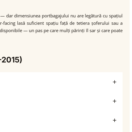
e" — dar dimensiunea portbagajului nu are legătură cu spațiul
r-facing lasă suficient spațiu față de tetiera șoferului sau a
disponibile — un pas pe care mulți părinți îl sar și care poate
-2015)