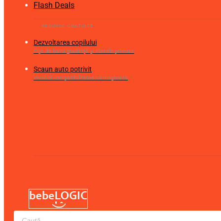
Flash Deals
Dezvoltarea copilului
Fișe de lucru gradiniță și clasele primare
Scaun auto potrivit
Verifică compatibilitatea cu mașina ta
Products