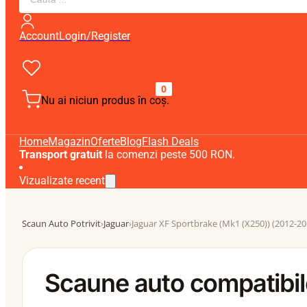
search
Account
Login/Register
0
Nu ai niciun produs în coș.
Home
Magazin
Oferte
Blog
Flash Deals
Transport gratuit
la comenzi peste 500 RON.
Vizualizate recent
Scaun Auto Potrivit
›
Jaguar
›
Jaguar XF Sportbrake (Mk1 (X250)) (2012-20
Scaune auto compatibil