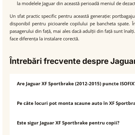
la modelele Jaguar din această perioadă meniul de dezact
Un sfat practic specific pentru această generație: portbagaj
disponibil pentru picioarele copilului pe bancheta spate. Îna
pasagerului din față, mai ales dacă adulții din față sunt înal
face diferența la instalare corectă.
Întrebări frecvente despre Jagu
Are Jaguar XF Sportbrake (2012-2015) puncte ISOFIX
Pe câte locuri pot monta scaune auto în XF Sportb
Este sigur Jaguar XF Sportbrake pentru copii?