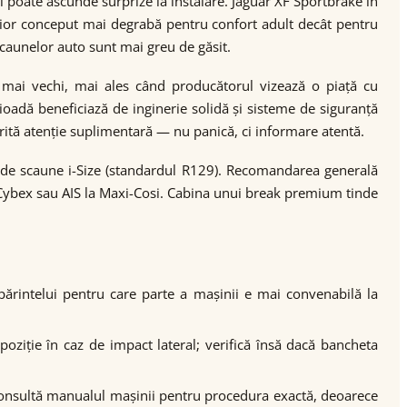
i poate ascunde surprize la instalare. Jaguar XF Sportbrake în
erior conceput mai degrabă pentru confort adult decât pentru
caunelor auto sunt mai greu de găsit.
 mai vechi, mai ales când producătorul vizează o piață cu
oadă beneficiază de inginerie solidă și sisteme de siguranță
ită atenție suplimentară — nu panică, ci informare atentă.
 de scaune i-Size (standardul R129). Recomandarea generală
a Cybex sau AIS la Maxi-Cosi. Cabina unui break premium tinde
 părintelui pentru care parte a mașinii e mai convenabilă la
oziție în caz de impact lateral; verifică însă dacă bancheta
 consultă manualul mașinii pentru procedura exactă, deoarece