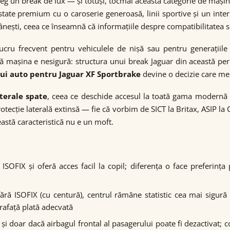
leg un break de lux — și totuși, tocmai această categorie de mașin
tate premium cu o caroserie generoasă, linii sportive și un int
nești, ceea ce înseamnă că informațiile despre compatibilitatea s
ru frecvent pentru vehiculele de nișă sau pentru generațiile
ă mașina e nesigură: structura unui break Jaguar din această peri
ui auto pentru Jaguar XF Sportbrake
devine o decizie care mer
aterale spate
, ceea ce deschide accesul la toată gama modernă
otecție laterală extinsă — fie că vorbim de SICT la Britax, ASIP l
eastă caracteristică nu e un moft.
OFIX și oferă acces facil la copil; diferența o face preferința
ă ISOFIX (cu centură), centrul rămâne statistic cea mai sigură p
prafață plată adecvată
i doar dacă airbagul frontal al pasagerului poate fi dezactivat;