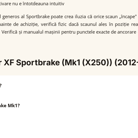
ivare nu e întotdeauna intuitiv
ul generos al Sportbrake poate crea iluzia că orice scaun „încap
inte de achiziție, verifică fizic dacă scaunul ales în poziție rea
ți. Verifică și manualul mașinii pentru punctele exacte de ancorare 
ar XF Sportbrake (Mk1 (X250)) (2012
?
rake Mk1?