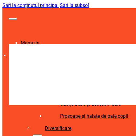
Sari la conținutul principal
Sari la subsol
Magazin
Igienă și Sănătate
Accesorii îngrijire copii
Articole igienă dentară copii
Aspiratoare nazale și accesorii
Cădițe bebe și accesorii baie
Prosoape și halate de baie copii
Diversificare