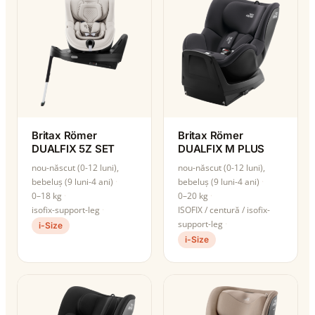
Britax Römer
Britax Römer
DUALFIX 5Z SET
DUALFIX M PLUS
nou-născut (0-12 luni),
nou-născut (0-12 luni),
bebeluș (9 luni-4 ani)
bebeluș (9 luni-4 ani)
0–18 kg
0–20 kg
isofix-support-leg
ISOFIX / centură / isofix-
support-leg
i-Size
i-Size