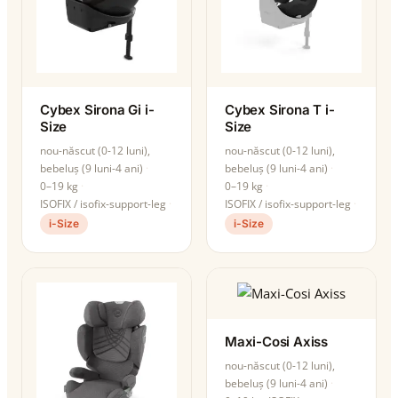
Cybex Sirona Gi i-
Cybex Sirona T i-
Size
Size
nou-născut (0-12 luni),
nou-născut (0-12 luni),
bebeluș (9 luni-4 ani)
bebeluș (9 luni-4 ani)
0–19 kg
0–19 kg
ISOFIX / isofix-support-leg
ISOFIX / isofix-support-leg
i-Size
i-Size
Maxi-Cosi Axiss
nou-născut (0-12 luni),
bebeluș (9 luni-4 ani)