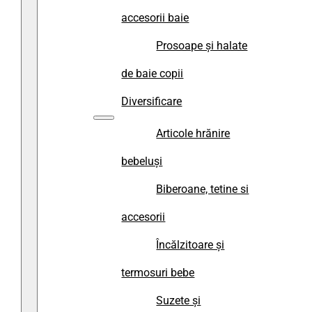
accesorii baie
Prosoape și halate
de baie copii
Diversificare
Articole hrănire
bebeluși
Biberoane, tetine si
accesorii
Încălzitoare și
termosuri bebe
Suzete și