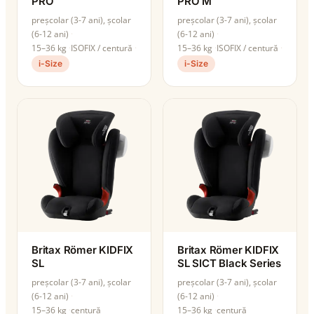
PRO
PRO M
preșcolar (3-7 ani), școlar
preșcolar (3-7 ani), școlar
(6-12 ani)
(6-12 ani)
15–36 kg
ISOFIX / centură
15–36 kg
ISOFIX / centură
i-Size
i-Size
Britax Römer KIDFIX
Britax Römer KIDFIX
SL
SL SICT Black Series
preșcolar (3-7 ani), școlar
preșcolar (3-7 ani), școlar
(6-12 ani)
(6-12 ani)
15–36 kg
centură
15–36 kg
centură