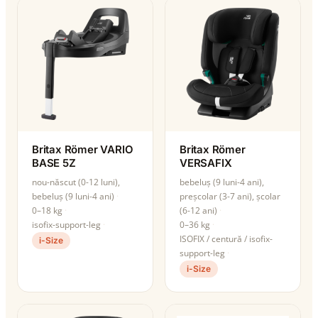
Britax Römer VARIO
Britax Römer
BASE 5Z
VERSAFIX
nou-născut (0-12 luni),
bebeluș (9 luni-4 ani),
bebeluș (9 luni-4 ani)
preșcolar (3-7 ani), școlar
0–18 kg
(6-12 ani)
isofix-support-leg
0–36 kg
ISOFIX / centură / isofix-
i-Size
support-leg
i-Size