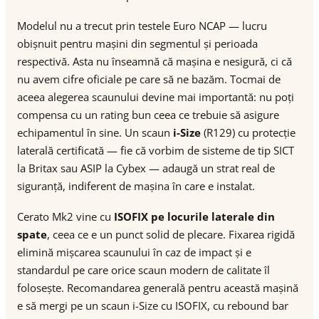
Modelul nu a trecut prin testele Euro NCAP — lucru
obișnuit pentru mașini din segmentul și perioada
respectivă. Asta nu înseamnă că mașina e nesigură, ci că
nu avem cifre oficiale pe care să ne bazăm. Tocmai de
aceea alegerea scaunului devine mai importantă: nu poți
compensa cu un rating bun ceea ce trebuie să asigure
echipamentul în sine. Un scaun
i-Size
(R129) cu protecție
laterală certificată — fie că vorbim de sisteme de tip SICT
la Britax sau ASIP la Cybex — adaugă un strat real de
siguranță, indiferent de mașina în care e instalat.
Cerato Mk2 vine cu
ISOFIX pe locurile laterale din
spate
, ceea ce e un punct solid de plecare. Fixarea rigidă
elimină mișcarea scaunului în caz de impact și e
standardul pe care orice scaun modern de calitate îl
folosește. Recomandarea generală pentru această mașină
e să mergi pe un scaun i-Size cu ISOFIX, cu rebound bar