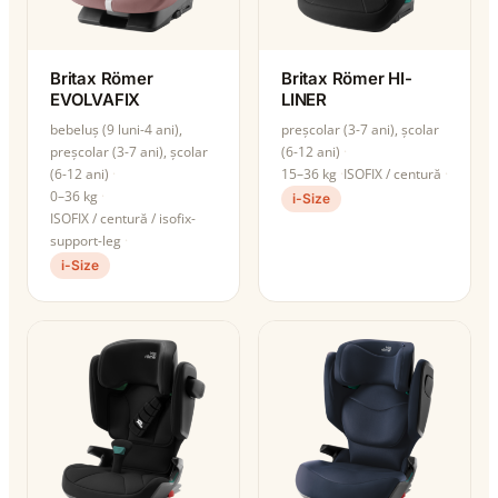
Britax Römer
Britax Römer HI-
EVOLVAFIX
LINER
bebeluș (9 luni-4 ani),
preșcolar (3-7 ani), școlar
preșcolar (3-7 ani), școlar
(6-12 ani)
(6-12 ani)
15–36 kg
ISOFIX / centură
0–36 kg
i-Size
ISOFIX / centură / isofix-
support-leg
i-Size