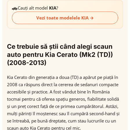
🚗
Cauți alt model
KIA
?
Vezi toate modelele KIA →
Ce trebuie să știi când alegi scaun
auto pentru Kia Cerato (Mk2 (TD))
(2008-2013)
Kia Cerato din generația a doua (TD) a apărut pe piață în
2008 ca răspuns direct la cererea de sedanuri compacte
accesibile și practice. A fost vândut bine în România
tocmai pentru că oferea spațiu generos, fiabilitate solidă
și un preț corect față de ce primea cumpărătorul. Astăzi,
mulți părinți îl moștenesc sau îl cumpără second-hand și
se întreabă, pe bună dreptate, cum stau lucrurile cu un
scaun auto Kia Cerato pentru cel mic.