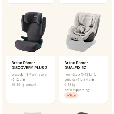
Britax Römer
Britax Römer
DISCOVERY PLUS 2
DUALFIX 5Z
preșcolar (3-7 ani), școlar
nou-născut (0-12 luni),
(6-12 ani)
bebeluș (9 luni-4 ani)
15–36 kg
centură
0–18 kg
isofix-support-leg
i-Size