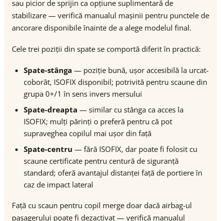
sau picior de sprijin ca opțiune suplimentară de
stabilizare — verifică manualul mașinii pentru punctele de
ancorare disponibile înainte de a alege modelul final.
Cele trei poziții din spate se comportă diferit în practică:
Spate-stânga
— poziție bună, ușor accesibilă la urcat-
coborât, ISOFIX disponibil; potrivită pentru scaune din
grupa 0+/1 în sens invers mersului
Spate-dreapta
— similar cu stânga ca acces la
ISOFIX; mulți părinți o preferă pentru că pot
supraveghea copilul mai ușor din față
Spate-centru
— fără ISOFIX, dar poate fi folosit cu
scaune certificate pentru centură de siguranță
standard; oferă avantajul distanței față de portiere în
caz de impact lateral
Față cu scaun pentru copil merge doar dacă airbag-ul
pasagerului poate fi dezactivat — verifică manualul