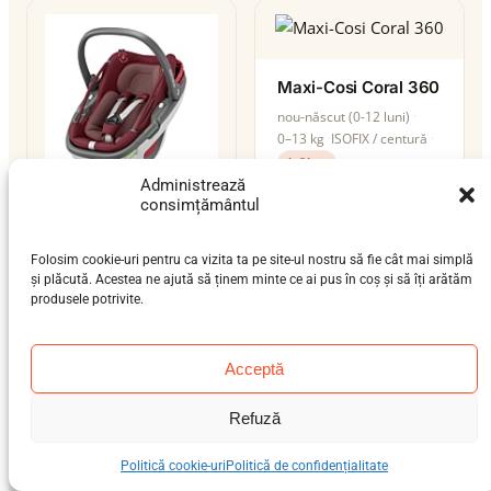
Maxi-Cosi Coral 360
nou-născut (0-12 luni)
0–13 kg
ISOFIX / centură
i-Size
Administrează
consimțământul
Maxi-Cosi Coral
Folosim cookie-uri pentru ca vizita ta pe site-ul nostru să fie cât mai simplă
nou-născut (0-12 luni)
și plăcută. Acestea ne ajută să ținem minte ce ai pus în coș și să îți arătăm
0–12 kg
ISOFIX / centură
produsele potrivite.
i-Size
Acceptă
Refuză
Politică cookie-uri
Politică de confidențialitate