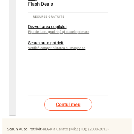
Flash Deals
Dezvoltarea copilului
Fișe de lucru gradiniță și clasele primare
Scaun auto potrivit
Verifică compatibilitatea cu mașina ta
Contul meu
Scaun Auto Potrivit
›
KIA
›
Kia Cerato (Mk2 (TD)) (2008-2013)