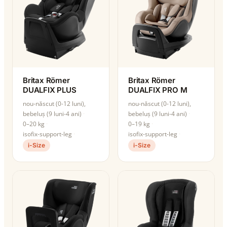
Britax Römer
Britax Römer
DUALFIX PLUS
DUALFIX PRO M
nou-născut (0-12 luni),
nou-născut (0-12 luni),
bebeluș (9 luni-4 ani)
bebeluș (9 luni-4 ani)
0–20 kg
0–19 kg
isofix-support-leg
isofix-support-leg
i-Size
i-Size