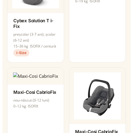
0–19 kg
ISOFIX
Cybex Solution T i-
Fix
preșcolar (3-7 ani), școlar
(6-12 ani)
15–36 kg
ISOFIX / centură
i-Size
Maxi-Cosi CabrioFix
nou-născut (0-12 luni)
0–12 kg
ISOFIX
Maxi-Cosi CabrioFix