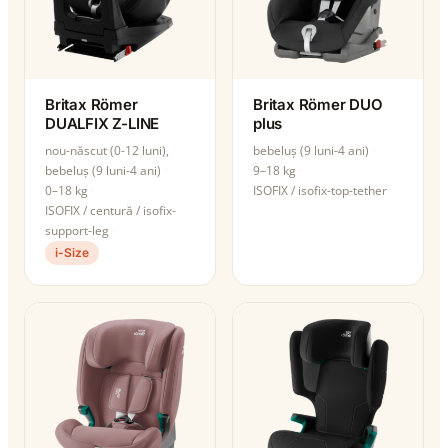
Britax Römer
Britax Römer DUO
DUALFIX Z-LINE
plus
nou-născut (0-12 luni),
bebeluș (9 luni-4 ani)
bebeluș (9 luni-4 ani)
9–18 kg
0–18 kg
ISOFIX / isofix-top-tether
ISOFIX / centură / isofix-
support-leg
i-Size