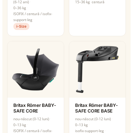
(6-12 ani)
15–36 kg
centură
0–36 kg
ISOFIX / centură / isofix-
support-leg
i-Size
Britax Römer BABY-
Britax Römer BABY-
SAFE CORE
SAFE CORE BASE
nou-născut (0-12 luni)
nou-născut (0-12 luni)
0–13 kg
0–13 kg
ISOFIX / centură / isofix-
isofix-support-leg