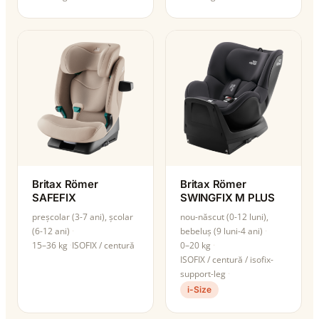
Britax Römer
Britax Römer
SAFEFIX
SWINGFIX M PLUS
preșcolar (3-7 ani), școlar
nou-născut (0-12 luni),
(6-12 ani)
bebeluș (9 luni-4 ani)
15–36 kg
ISOFIX / centură
0–20 kg
ISOFIX / centură / isofix-
support-leg
i-Size