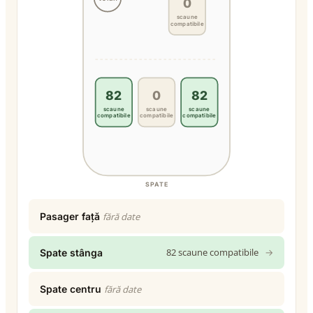
0
scaune
compatibile
82
0
82
scaune
scaune
scaune
compatibile
compatibile
compatibile
SPATE
Pasager față
fără date
82 scaune compatibile
→
Spate stânga
Spate centru
fără date