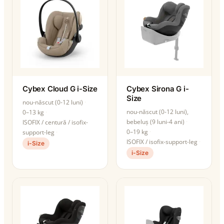
Cybex Cloud G i-Size
Cybex Sirona G i-
Size
nou-născut (0-12 luni)
nou-născut (0-12 luni),
0–13 kg
bebeluș (9 luni-4 ani)
ISOFIX / centură / isofix-
0–19 kg
support-leg
ISOFIX / isofix-support-leg
i-Size
i-Size