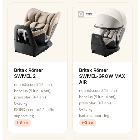
Britax Römer
Britax Römer
SWIVEL 2
SWIVEL-GROW MAX
AIR
nou-născut (0-12 luni),
nou-născut (0-12 luni),
bebeluș (9 luni-4 ani),
bebeluș (9 luni-4 ani),
preșcolar (3-7 ani)
preșcolar (3-7 ani)
0–36 kg
0–18 kg
ISOFIX / centură / isofix-
isofix-support-leg
support-leg
i-Size
i-Size