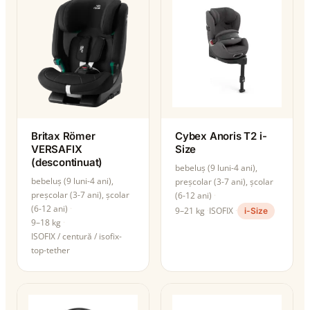
Britax Römer
Cybex Anoris T2 i-
VERSAFIX
Size
(descontinuat)
bebeluș (9 luni-4 ani),
bebeluș (9 luni-4 ani),
preșcolar (3-7 ani), școlar
preșcolar (3-7 ani), școlar
(6-12 ani)
(6-12 ani)
9–21 kg
ISOFIX
i-Size
9–18 kg
ISOFIX / centură / isofix-
top-tether