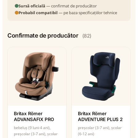
Sursă oficială
— confirmat de producător
Probabil compatibil
— pe baza specificațiilor tehnice
Confirmate de producător
(82)
Britax Römer
Britax Römer
ADVANSAFIX PRO
ADVENTURE PLUS 2
bebeluș (9 luni-4 ani),
preșcolar (3-7 ani), școlar
preșcolar (3-7 ani), școlar
(6-12 ani)