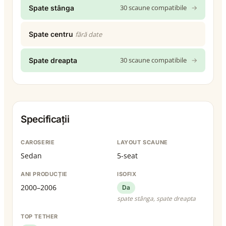
30 scaune compatibile
→
Spate stânga
Spate centru
fără date
30 scaune compatibile
→
Spate dreapta
Specificații
CAROSERIE
LAYOUT SCAUNE
Sedan
5-seat
ANI PRODUCȚIE
ISOFIX
2000–2006
Da
spate stânga, spate dreapta
TOP TETHER