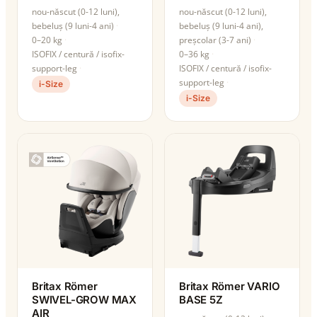
nou-născut (0-12 luni),
nou-născut (0-12 luni),
bebeluș (9 luni-4 ani)
bebeluș (9 luni-4 ani),
0–20 kg
preșcolar (3-7 ani)
ISOFIX / centură / isofix-
0–36 kg
support-leg
ISOFIX / centură / isofix-
support-leg
i-Size
i-Size
Britax Römer
Britax Römer VARIO
SWIVEL-GROW MAX
BASE 5Z
AIR