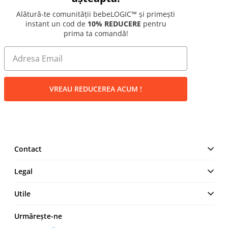
Alătură-te comunității bebeLOGIC™ și primești
instant un cod de
10% REDUCERE
pentru
prima ta comandă!
VREAU REDUCEREA ACUM !
Contact
MAKE IT LOGIC SRL
Legal
Str. Lt. Aurel Botea, Nr. 4,
București, Sector 3,
Termeni și Condiții
Utile
România
Politică de confidențialitate
+4 0744 23 0000
Cum comand
Urmărește-ne
Politica cookies