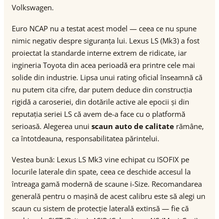
Volkswagen.
Euro NCAP nu a testat acest model — ceea ce nu spune
nimic negativ despre siguranța lui. Lexus LS (Mk3) a fost
proiectat la standarde interne extrem de ridicate, iar
ingineria Toyota din acea perioadă era printre cele mai
solide din industrie. Lipsa unui rating oficial înseamnă că
nu putem cita cifre, dar putem deduce din construcția
rigidă a caroseriei, din dotările active ale epocii și din
reputația seriei LS că avem de-a face cu o platformă
serioasă. Alegerea unui
scaun auto de calitate
rămâne,
ca întotdeauna, responsabilitatea părintelui.
Vestea bună: Lexus LS Mk3 vine echipat cu ISOFIX pe
locurile laterale din spate, ceea ce deschide accesul la
întreaga gamă modernă de scaune i-Size. Recomandarea
generală pentru o mașină de acest calibru este să alegi un
scaun cu sistem de protecție laterală extinsă — fie că