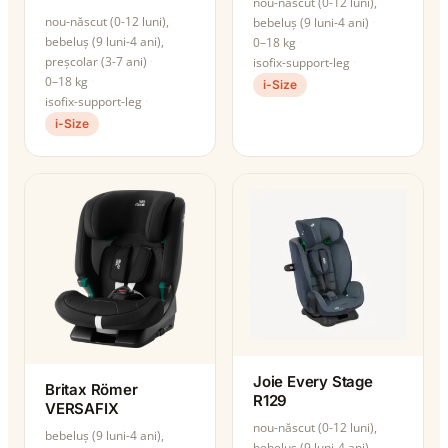
nou-născut (0-12 luni),
nou-născut (0-12 luni),
bebeluș (9 luni-4 ani)
bebeluș (9 luni-4 ani),
0–18 kg
preșcolar (3-7 ani)
isofix-support-leg
0–18 kg
i-Size
isofix-support-leg
i-Size
Joie Every Stage
Britax Römer
R129
VERSAFIX
nou-născut (0-12 luni),
bebeluș (9 luni-4 ani),
bebeluș (9 luni-4 ani),