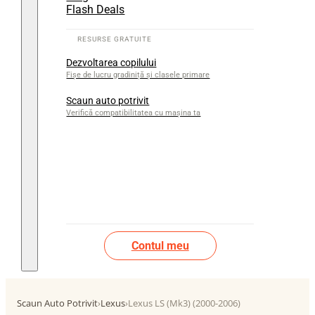
Flash Deals
Dezvoltarea copilului
Fișe de lucru gradiniță și clasele primare
Scaun auto potrivit
Verifică compatibilitatea cu mașina ta
Contul meu
Scaun Auto Potrivit
›
Lexus
›
Lexus LS (Mk3) (2000-2006)