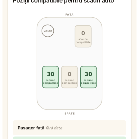
Poziții compatibile pentru scaun auto
FAȚĂ
Volan
0
scaune
compatibile
30
0
30
scaune
scaune
scaune
compatibile
compatibile
compatibile
SPATE
Pasager față
fără date