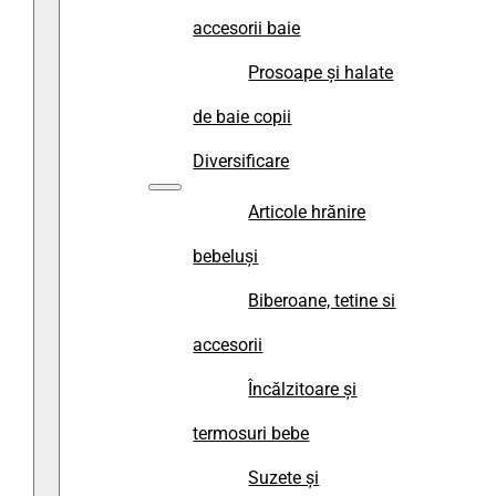
accesorii baie
Prosoape și halate
de baie copii
Diversificare
Articole hrănire
bebeluși
Biberoane, tetine si
accesorii
Încălzitoare și
termosuri bebe
Suzete și