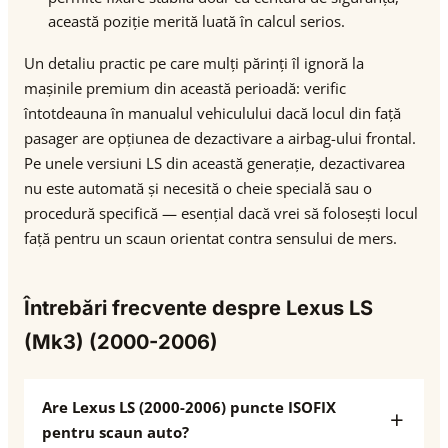
această poziție merită luată în calcul serios.
Un detaliu practic pe care mulți părinți îl ignoră la
mașinile premium din această perioadă: verific
întotdeauna în manualul vehiculului dacă locul din față
pasager are opțiunea de dezactivare a airbag-ului frontal.
Pe unele versiuni LS din această generație, dezactivarea
nu este automată și necesită o cheie specială sau o
procedură specifică — esențial dacă vrei să folosești locul
față pentru un scaun orientat contra sensului de mers.
Întrebări frecvente despre Lexus LS
(Mk3) (2000-2006)
Are Lexus LS (2000-2006) puncte ISOFIX
pentru scaun auto?