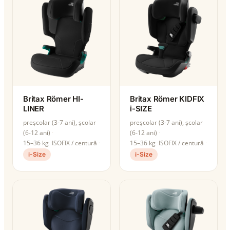
Britax Römer HI-
Britax Römer KIDFIX
LINER
i-SIZE
preșcolar (3-7 ani), școlar
preșcolar (3-7 ani), școlar
(6-12 ani)
(6-12 ani)
15–36 kg
ISOFIX / centură
15–36 kg
ISOFIX / centură
i-Size
i-Size