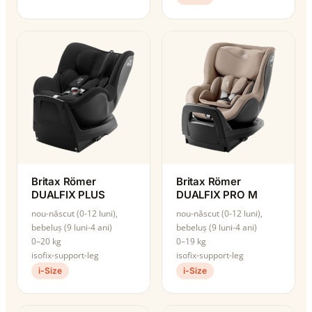
Britax Römer
Britax Römer
DUALFIX PLUS
DUALFIX PRO M
nou-născut (0-12 luni),
nou-născut (0-12 luni),
bebeluș (9 luni-4 ani)
bebeluș (9 luni-4 ani)
0–20 kg
0–19 kg
isofix-support-leg
isofix-support-leg
i-Size
i-Size