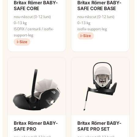
Britax Römer BABY-
Britax Römer BABY-
SAFE CORE
SAFE CORE BASE
nou-născut (0-12 luni)
nou-născut (0-12 luni)
0–13 kg
0–13 kg
ISOFIX / centură / isofix-
isofix-support-leg
support-leg
i-Size
i-Size
Britax Römer BABY-
Britax Römer BABY-
SAFE PRO
SAFE PRO SET