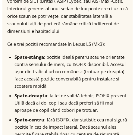
vorbim de SICT (Britax), ASIP (Cybex) sau AIS (Maxi-Cosi).
Interiorul generos al unui sedan de lux poate crea iluzia că
orice scaun se potrivește, dar stabilitatea laterală a
scaunului față de portieră rămâne critică indiferent de
dimensiunile habitaclului.
Cele trei poziții recomandate în Lexus LS (Mk3):
Spate-stânga
: poziție ideală pentru scaune orientate
contra sensului de mers, cu ISOFIX disponibil. Accesul
ușor din traficul urban românesc (trotuar pe dreapta)
face această poziție convenabilă pentru instalare și
scoatere rapidă.
Spate-dreapta
: la fel de validă tehnic, ISOFIX prezent.
Utilă dacă ai doi copii sau dacă preferi să fii mai
aproape de copil când cobori pe trotuar.
Spate-centru
: fără ISOFIX, dar statistic cea mai sigură
poziție în caz de impact lateral. Dacă scaunul ales
permite fixare stabilă doar cu centura de siguranță,