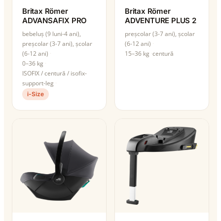
Britax Römer
Britax Römer
ADVANSAFIX PRO
ADVENTURE PLUS 2
bebeluș (9 luni-4 ani),
preșcolar (3-7 ani), școlar
preșcolar (3-7 ani), școlar
(6-12 ani)
(6-12 ani)
15–36 kg
centură
0–36 kg
ISOFIX / centură / isofix-
support-leg
i-Size