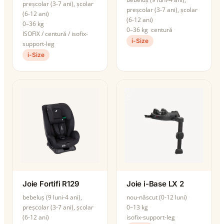
preșcolar (3-7 ani), școlar
preșcolar (3-7 ani), școlar
(6-12 ani)
(6-12 ani)
0–36 kg
0–36 kg
centură
ISOFIX / centură / isofix-
i-Size
support-leg
i-Size
Joie Fortifi R129
Joie i-Base LX 2
bebeluș (9 luni-4 ani),
nou-născut (0-12 luni)
preșcolar (3-7 ani), școlar
0–13 kg
(6-12 ani)
isofix-support-leg