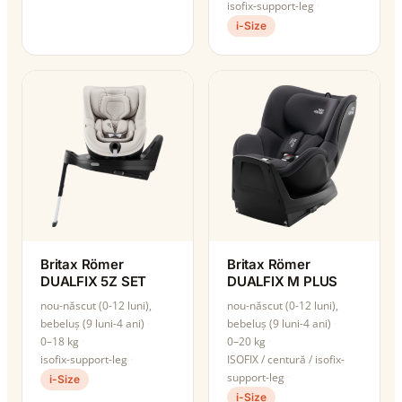
isofix-support-leg
i-Size
Britax Römer
Britax Römer
DUALFIX 5Z SET
DUALFIX M PLUS
nou-născut (0-12 luni),
nou-născut (0-12 luni),
bebeluș (9 luni-4 ani)
bebeluș (9 luni-4 ani)
0–18 kg
0–20 kg
isofix-support-leg
ISOFIX / centură / isofix-
support-leg
i-Size
i-Size