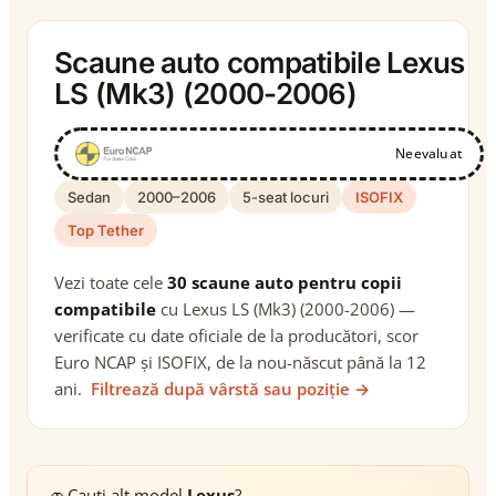
Scaune auto compatibile Lexus
LS (Mk3) (2000-2006)
Neevaluat
Sedan
2000–2006
5-seat locuri
ISOFIX
Top Tether
Vezi toate cele
30 scaune auto pentru copii
compatibile
cu Lexus LS (Mk3) (2000-2006) —
verificate cu date oficiale de la producători, scor
Euro NCAP și ISOFIX, de la nou-născut până la 12
ani.
Filtrează după vârstă sau poziție →
🚗
Cauți alt model
Lexus
?