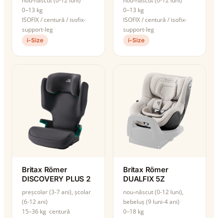
nou-născut (0-12 luni)
nou-născut (0-12 luni)
0–13 kg
0–13 kg
ISOFIX / centură / isofix-
ISOFIX / centură / isofix-
support-leg
support-leg
i-Size
i-Size
Britax Römer
Britax Römer
DISCOVERY PLUS 2
DUALFIX 5Z
preșcolar (3-7 ani), școlar
nou-născut (0-12 luni),
(6-12 ani)
bebeluș (9 luni-4 ani)
15–36 kg
centură
0–18 kg