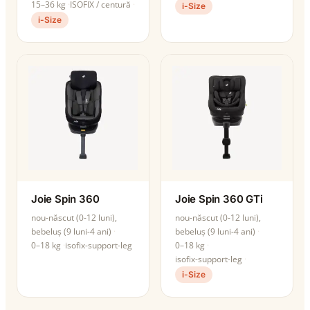
15–36 kg
ISOFIX / centură
i-Size
i-Size
Joie Spin 360
Joie Spin 360 GTi
nou-născut (0-12 luni),
nou-născut (0-12 luni),
bebeluș (9 luni-4 ani)
bebeluș (9 luni-4 ani)
0–18 kg
isofix-support-leg
0–18 kg
isofix-support-leg
i-Size