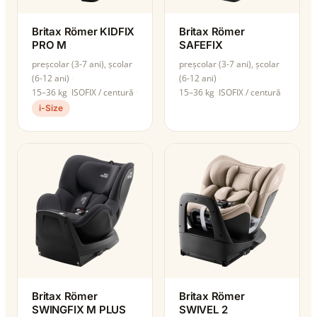
Britax Römer KIDFIX
Britax Römer
PRO M
SAFEFIX
preșcolar (3-7 ani), școlar
preșcolar (3-7 ani), școlar
(6-12 ani)
(6-12 ani)
15–36 kg
ISOFIX / centură
15–36 kg
ISOFIX / centură
i-Size
Britax Römer
Britax Römer
SWINGFIX M PLUS
SWIVEL 2