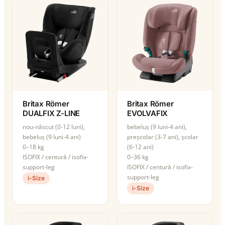
Britax Römer
Britax Römer
DUALFIX Z-LINE
EVOLVAFIX
nou-născut (0-12 luni),
bebeluș (9 luni-4 ani),
bebeluș (9 luni-4 ani)
preșcolar (3-7 ani), școlar
0–18 kg
(6-12 ani)
ISOFIX / centură / isofix-
0–36 kg
support-leg
ISOFIX / centură / isofix-
support-leg
i-Size
i-Size