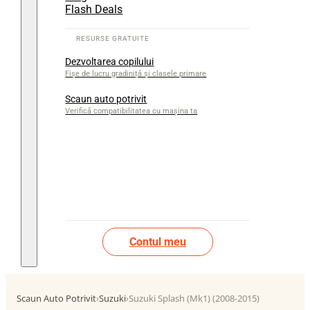
Flash Deals
Dezvoltarea copilului
Fișe de lucru gradiniță și clasele primare
Scaun auto potrivit
Verifică compatibilitatea cu mașina ta
Contul meu
Scaun Auto Potrivit
›
Suzuki
›
Suzuki Splash (Mk1) (2008-2015)