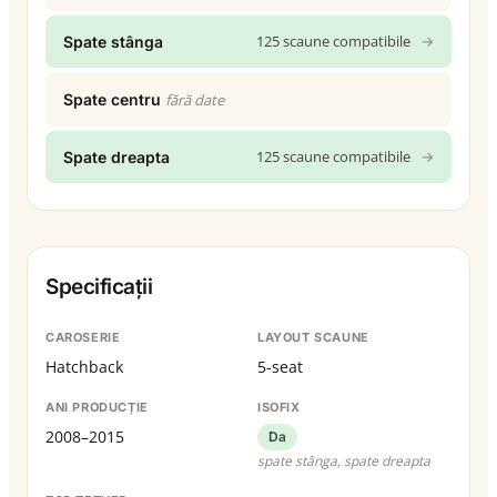
125 scaune compatibile
→
Spate stânga
Spate centru
fără date
125 scaune compatibile
→
Spate dreapta
Specificații
CAROSERIE
LAYOUT SCAUNE
Hatchback
5-seat
ANI PRODUCȚIE
ISOFIX
2008–2015
Da
spate stânga, spate dreapta