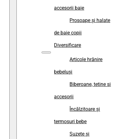
accesorii baie
Prosoape și halate
de baie copii
Diversificare
Articole hrănire
bebeluși
Biberoane, tetine si
accesorii
Încălzitoare și
termosuri bebe
Suzete și