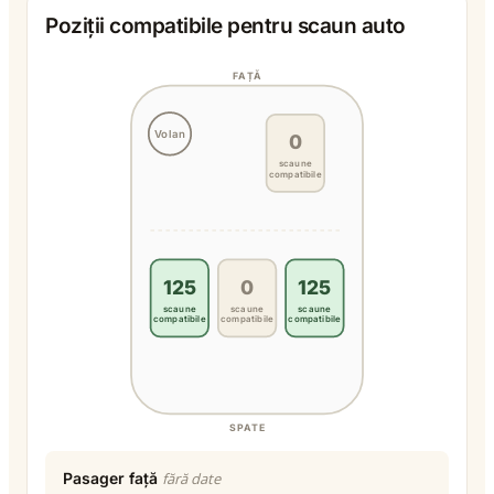
Poziții compatibile pentru scaun auto
FAȚĂ
Volan
0
scaune
compatibile
125
0
125
scaune
scaune
scaune
compatibile
compatibile
compatibile
SPATE
Pasager față
fără date