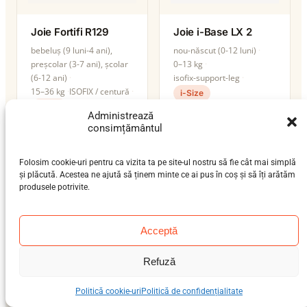
Joie Fortifi R129
Joie i-Base LX 2
bebeluș (9 luni-4 ani),
nou-născut (0-12 luni)
preșcolar (3-7 ani), școlar
0–13 kg
(6-12 ani)
isofix-support-leg
15–36 kg
ISOFIX / centură
i-Size
i-Size
Administrează
consimțământul
Folosim cookie-uri pentru ca vizita ta pe site-ul nostru să fie cât mai simplă
și plăcută. Acestea ne ajută să ținem minte ce ai pus în coș și să îți arătăm
produsele potrivite.
Acceptă
Refuză
Joie i-Bold
Joie i-Pivot 360
Politică cookie-uri
Politică de confidențialitate
bebeluș (9 luni-4 ani),
nou-născut (0-12 luni),