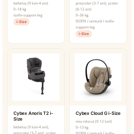
bebeluș (9 luni-4 ani)
preșcolar (3-7 ani), școlar
0–18 kg
(6-12 ani)
isofix-support-leg
0–36 kg
ISOFIX / centură / isofix-
i-Size
support-leg
i-Size
Cybex Anoris T2 i-
Cybex Cloud G i-Size
Size
nou-născut (0-12 luni)
bebeluș (9 luni-4 ani),
0–13 kg
preșcolar (3-7 ani), școlar
ISOFIX / centură / isofix-