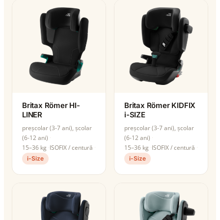
Britax Römer HI-
Britax Römer KIDFIX
LINER
i-SIZE
preșcolar (3-7 ani), școlar
preșcolar (3-7 ani), școlar
(6-12 ani)
(6-12 ani)
15–36 kg
ISOFIX / centură
15–36 kg
ISOFIX / centură
i-Size
i-Size