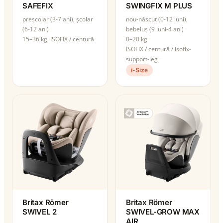
SAFEFIX
SWINGFIX M PLUS
preșcolar (3-7 ani), școlar
nou-născut (0-12 luni),
(6-12 ani)
bebeluș (9 luni-4 ani)
15–36 kg
ISOFIX / centură
0–20 kg
ISOFIX / centură / isofix-
support-leg
i-Size
Britax Römer
Britax Römer
SWIVEL 2
SWIVEL-GROW MAX
AIR