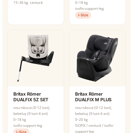
15–36 kg
centură
0–18 kg
isofix-support-leg
i-Size
Britax Römer
Britax Römer
DUALFIX 5Z SET
DUALFIX M PLUS
nou-născut (0-12 luni),
nou-născut (0-12 luni),
bebeluș (9 luni-4 ani)
bebeluș (9 luni-4 ani)
0–18 kg
0–20 kg
isofix-support-leg
ISOFIX / centură / isofix-
support-leg
i-Size