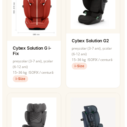
Cybex Solution G2
Cybex Solution G i-
preșcolar (3-7 ani), școlar
Fix
(6-12 ani)
15–36 kg
ISOFIX / centură
preșcolar (3-7 ani), școlar
i-Size
(6-12 ani)
15–36 kg
ISOFIX / centură
i-Size