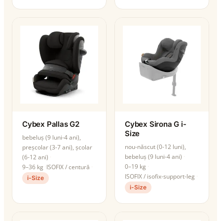
Cybex Pallas G2
Cybex Sirona G i-
Size
bebeluș (9 luni-4 ani),
nou-născut (0-12 luni),
preșcolar (3-7 ani), școlar
bebeluș (9 luni-4 ani)
(6-12 ani)
0–19 kg
9–36 kg
ISOFIX / centură
ISOFIX / isofix-support-leg
i-Size
i-Size