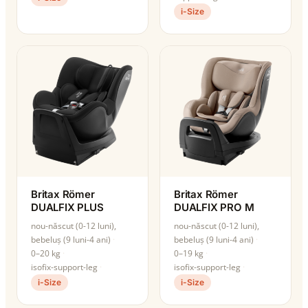
i-Size
Britax Römer
Britax Römer
DUALFIX PLUS
DUALFIX PRO M
nou-născut (0-12 luni),
nou-născut (0-12 luni),
bebeluș (9 luni-4 ani)
bebeluș (9 luni-4 ani)
0–20 kg
0–19 kg
isofix-support-leg
isofix-support-leg
i-Size
i-Size