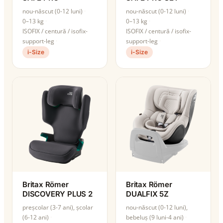
nou-născut (0-12 luni)
nou-născut (0-12 luni)
0–13 kg
0–13 kg
ISOFIX / centură / isofix-
ISOFIX / centură / isofix-
support-leg
support-leg
i-Size
i-Size
Britax Römer
Britax Römer
DISCOVERY PLUS 2
DUALFIX 5Z
preșcolar (3-7 ani), școlar
nou-născut (0-12 luni),
(6-12 ani)
bebeluș (9 luni-4 ani)