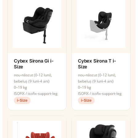
Cybex Sirona Gi i-
Cybex Sirona T i-
Size
Size
nou-născut (0-12 luni),
nou-născut (0-12 luni),
bebeluș (9 luni-4 ani)
bebeluș (9 luni-4 ani)
0–19 kg
0–19 kg
ISOFIX / isofix-support-leg
ISOFIX / isofix-support-leg
i-Size
i-Size