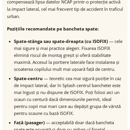
compensează lipsa datelor NCAP printr-o protecție activă
la impact lateral, cel mai frecvent tip de accident în traficul
urban.
Pozițiile recomandate pe bancheta spate:
Spate-stânga sau spate-dreapta (cu ISOFIX)
— cele
mai sigure și mai practice alegeri. Fixarea ISOFIX
elimină riscul de montaj greșit și oferă stabilitate
maximă. Accesul la portiere laterale face instalarea și
scoaterea copilului mult mai ușoară față de centru.
Spate-centru
— teoretic cea mai sigură poziție în caz
de impact lateral, dar în Splash centrul banchetei este
mai îngust și nu dispune de ISOFIX. Poți folosi aici un
scaun cu centură dacă dimensiunile permit, ideal
pentru copii mai mari care au depășit grupa de vârstă
pentru scaune cu bază ISOFIX.
Față (pasager)
— acceptabilă doar dacă bancheta
spate este ocupată și doar cu airbag-ul frontal