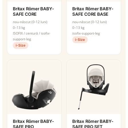
Britax Römer BABY-
Britax Römer BABY-
SAFE CORE
SAFE CORE BASE
nou-născut (0-12 luni)
nou-născut (0-12 luni)
0–13 kg
0–13 kg
ISOFIX / centură / isofix-
isofix-support-leg
support-leg
i-Size
i-Size
Britax Römer BABY-
Britax Römer BABY-
SAFE PRO
SAFE PRO SET