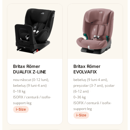
Britax Römer
Britax Römer
DUALFIX Z-LINE
EVOLVAFIX
nou-născut (0-12 luni),
bebeluș (9 luni-4 ani),
bebeluș (9 luni-4 ani)
preșcolar (3-7 ani), școlar
0–18 kg
(6-12 ani)
ISOFIX / centură / isofix-
0–36 kg
support-leg
ISOFIX / centură / isofix-
support-leg
i-Size
i-Size