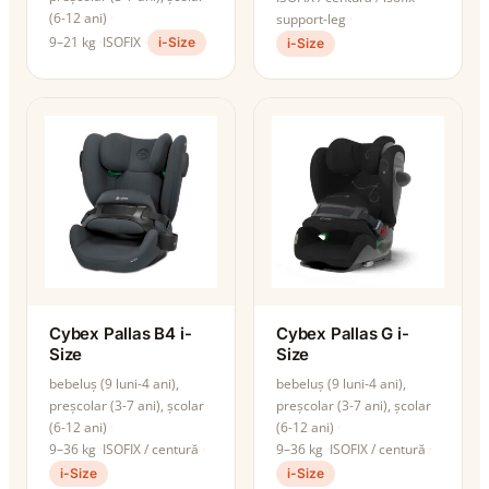
(6-12 ani)
support-leg
9–21 kg
ISOFIX
i-Size
i-Size
Cybex Pallas B4 i-
Cybex Pallas G i-
Size
Size
bebeluș (9 luni-4 ani),
bebeluș (9 luni-4 ani),
preșcolar (3-7 ani), școlar
preșcolar (3-7 ani), școlar
(6-12 ani)
(6-12 ani)
9–36 kg
ISOFIX / centură
9–36 kg
ISOFIX / centură
i-Size
i-Size