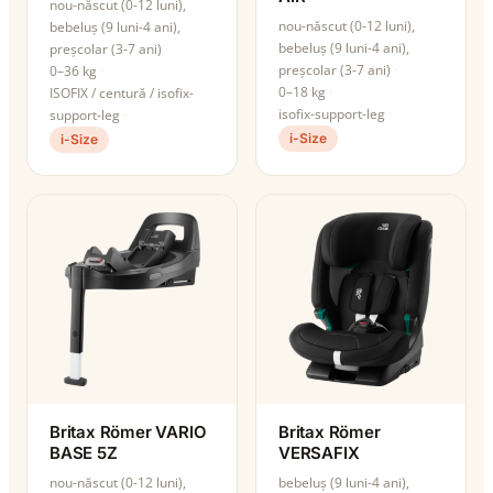
nou-născut (0-12 luni),
nou-născut (0-12 luni),
bebeluș (9 luni-4 ani),
bebeluș (9 luni-4 ani),
preșcolar (3-7 ani)
preșcolar (3-7 ani)
0–36 kg
0–18 kg
ISOFIX / centură / isofix-
isofix-support-leg
support-leg
i-Size
i-Size
Britax Römer VARIO
Britax Römer
BASE 5Z
VERSAFIX
nou-născut (0-12 luni),
bebeluș (9 luni-4 ani),