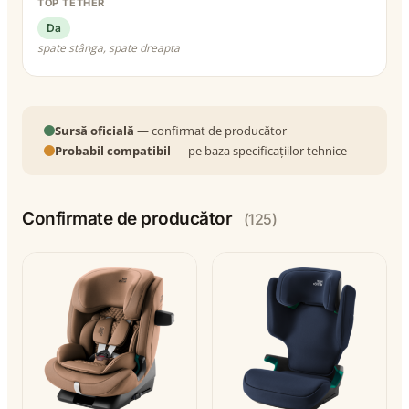
TOP TETHER
Da
spate stânga, spate dreapta
Sursă oficială
— confirmat de producător
Probabil compatibil
— pe baza specificațiilor tehnice
Confirmate de producător
(125)