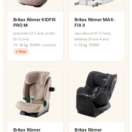
Britax Römer KIDFIX
Britax Römer MAX-
PRO M
FIX II
preșcolar (3-7 ani), școlar
nou-născut (0-12 luni),
(6-12 ani)
bebeluș (9 luni-4 ani)
15–36 kg
ISOFIX / centură
0–18 kg
ISOFIX
i-Size
Britax Römer
Britax Römer