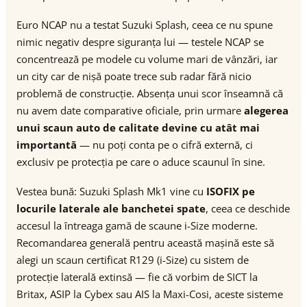
Euro NCAP nu a testat Suzuki Splash, ceea ce nu spune
nimic negativ despre siguranța lui — testele NCAP se
concentrează pe modele cu volume mari de vânzări, iar
un city car de nișă poate trece sub radar fără nicio
problemă de construcție. Absența unui scor înseamnă că
nu avem date comparative oficiale, prin urmare
alegerea
unui scaun auto de calitate devine cu atât mai
importantă
— nu poți conta pe o cifră externă, ci
exclusiv pe protecția pe care o aduce scaunul în sine.
Vestea bună: Suzuki Splash Mk1 vine cu
ISOFIX pe
locurile laterale ale banchetei spate
, ceea ce deschide
accesul la întreaga gamă de scaune i-Size moderne.
Recomandarea generală pentru această mașină este să
alegi un scaun certificat R129 (i-Size) cu sistem de
protecție laterală extinsă — fie că vorbim de SICT la
Britax, ASIP la Cybex sau AIS la Maxi-Cosi, aceste sisteme