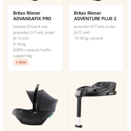
Britax Römer
Britax Römer
ADVANSAFIX PRO
ADVENTURE PLUS 2
bebeluș (9 luni-4 ani),
preșcolar (3-7 ani), școlar
preșcolar (3-7 ani), școlar
(6-12 ani)
(6-12 ani)
15–36 kg
centură
0–36 kg
ISOFIX / centură / isofix-
support-leg
i-Size