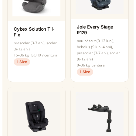
Joie Every Stage
Cybex Solution T i-
R129
Fix
nou-născut (0-12 luni),
preșcolar (3-7 ani), școlar
bebeluș (9 luni-4 ani),
(6-12 ani)
preșcolar (3-7 ani), școlar
15–36 kg
ISOFIX / centură
(6-12 ani)
i-Size
0–36 kg
centură
i-Size