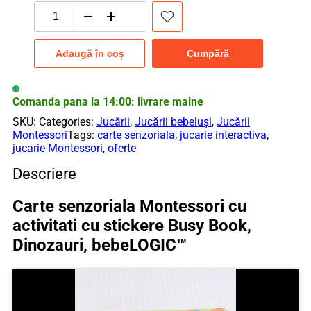
Cantitate
Carte
senzoriala
Adaugă în coș
Cumpără
Montessori
cu
activitati
cu
Comanda pana la 14:00: livrare maine
stickere
SKU:
Categories:
Jucării
,
Jucării bebeluși
,
Jucării
Busy
Montessori
Tags:
carte senzoriala
,
jucarie interactiva
,
Book,
jucarie Montessori
,
oferte
Dinozauri,
bebeLOGIC™
Descriere
Carte senzoriala Montessori cu
activitati cu stickere Busy Book,
Dinozauri, bebeLOGIC™