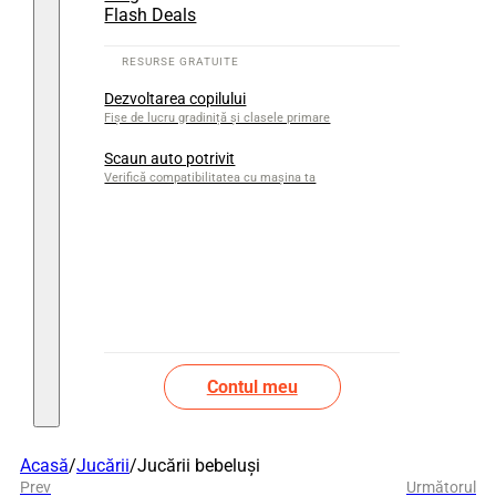
Flash Deals
Dezvoltarea copilului
Fișe de lucru gradiniță și clasele primare
Scaun auto potrivit
Verifică compatibilitatea cu mașina ta
Contul meu
Acasă
/
Jucării
/
Jucării bebeluși
Prev
Următorul