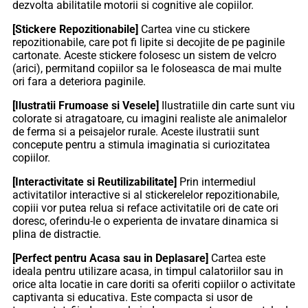
dezvolta abilitatile motorii si cognitive ale copiilor.
[Stickere Repozitionabile]
Cartea vine cu stickere
repozitionabile, care pot fi lipite si decojite de pe paginile
cartonate. Aceste stickere folosesc un sistem de velcro
(arici), permitand copiilor sa le foloseasca de mai multe
ori fara a deteriora paginile.
[Ilustratii Frumoase si Vesele]
Ilustratiile din carte sunt viu
colorate si atragatoare, cu imagini realiste ale animalelor
de ferma si a peisajelor rurale. Aceste ilustratii sunt
concepute pentru a stimula imaginatia si curiozitatea
copiilor.
[Interactivitate si Reutilizabilitate]
Prin intermediul
activitatilor interactive si al stickerelelor repozitionabile,
copiii vor putea relua si reface activitatile ori de cate ori
doresc, oferindu-le o experienta de invatare dinamica si
plina de distractie.
[Perfect pentru Acasa sau in Deplasare]
Cartea este
ideala pentru utilizare acasa, in timpul calatoriilor sau in
orice alta locatie in care doriti sa oferiti copiilor o activitate
captivanta si educativa. Este compacta si usor de