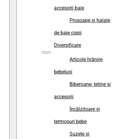
accesorii baie
Prosoape și halate
de baie copii
Diversificare
Articole hrănire
bebeluși
Biberoane, tetine si
accesorii
Încălzitoare și
termosuri bebe
Suzete și