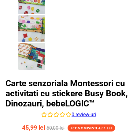
Carte senzoriala Montessori cu
activitati cu stickere Busy Book,
Dinozauri, bebeLOGIC™
0
review-uri
45,99
lei
50,00
lei
ECONOMISEȘTI
4,01
LEI