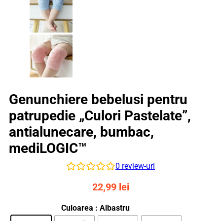
Genunchiere bebelusi pentru
patrupedie „Culori Pastelate”,
antialunecare, bumbac,
mediLOGIC™
0
review-uri
22,99
lei
Culoarea
: Albastru