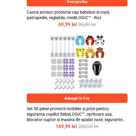
Vezi produs
Casca antisoc protectie cap bebelusi si copii,
patrupedie, reglabila, mediLOGIC™ - Roz
69,99
lei
90,00
lei
Adaugă în Coș
Set 50 piese protectii mobilier si prize pentru
siguranta copiilor bebeLOGIC™, opritoare usa,
blocator cuptor si masina de spalat vase, sigurante
flexibile si fixe, protectii prize si colturi
169,99
lei
200,00
lei