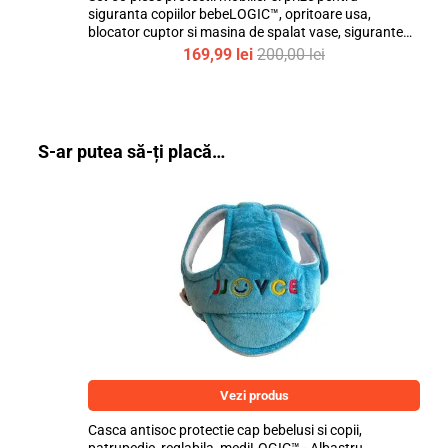
siguranta copiilor bebeLOGIC™, opritoare usa,
blocator cuptor si masina de spalat vase, sigurante
flexibile si fixe, protectii prize si colturi
169,99
lei
200,00
lei
S-ar putea să-ți placă…
Vezi produs
Casca antisoc protectie cap bebelusi si copii,