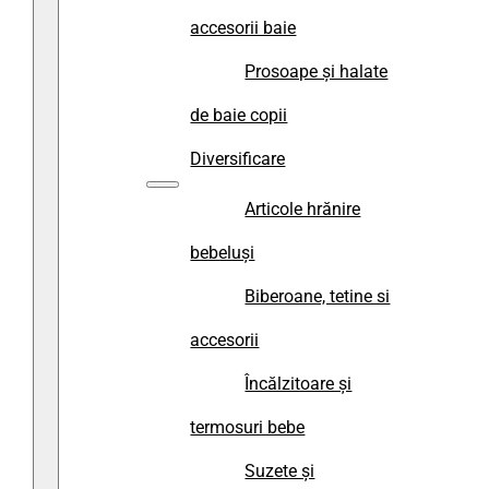
accesorii baie
Prosoape și halate
de baie copii
Diversificare
Articole hrănire
bebeluși
Biberoane, tetine si
accesorii
Încălzitoare și
termosuri bebe
Suzete și