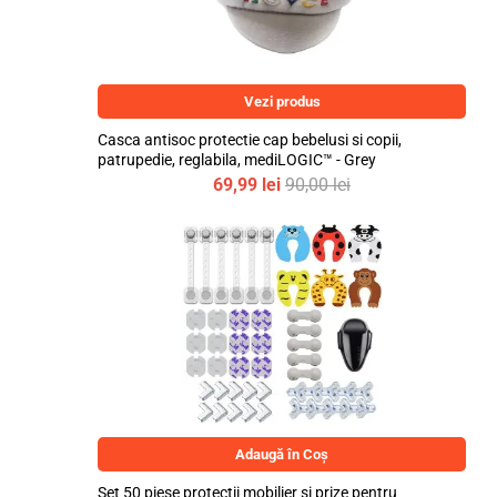
Vezi produs
Casca antisoc protectie cap bebelusi si copii,
patrupedie, reglabila, mediLOGIC™ - Grey
69,99
lei
90,00
lei
Adaugă în Coș
Set 50 piese protectii mobilier si prize pentru