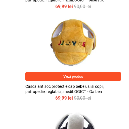
patrupedie, reglabila, mediLOGIC™ - Albastru
69,99
lei
90,00
lei
Vezi produs
Casca antisoc protectie cap bebelusi si copii,
patrupedie, reglabila, mediLOGIC™ - Galben
69,99
lei
90,00
lei