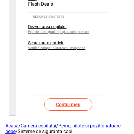
Flash Deals
Dezvoltarea copilului
Fișe de lucru gradiniță și clasele primare
Scaun auto potrivit
Verifică compatibilitatea cu mașina ta
Contul meu
Acasă
/
Camera copilului
/
Perne, pilote si pozitionatoare
bebe
/
Sisteme de siguranta copii