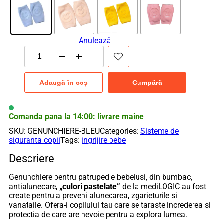
Anulează
Cantitate
Genunchiere
bebelusi
Adaugă în coș
Cumpără
pentru
patrupedie
"Culori
Pastelate",
Comanda pana la 14:00: livrare maine
antialunecare,
SKU:
GENUNCHIERE-BLEU
Categories:
Sisteme de
bumbac,
siguranta copii
Tags:
ingrijire bebe
mediLOGIC™
Descriere
Genunchiere pentru patrupedie bebelusi, din bumbac,
antialunecare,
„culori pastelate”
de la mediLOGIC au fost
create pentru a preveni alunecarea, zgarieturile si
vanataile. Ofera-i copilului tau care se taraste increderea si
protectia de care are nevoie pentru a explora lumea.