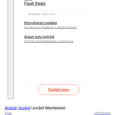
Flash Deals
Dezvoltarea copilului
Fișe de lucru gradiniță și clasele primare
Scaun auto potrivit
Verifică compatibilitatea cu mașina ta
Contul meu
Acasă
/
Jucării
/
Jucării Montessori
Prev
Următorul