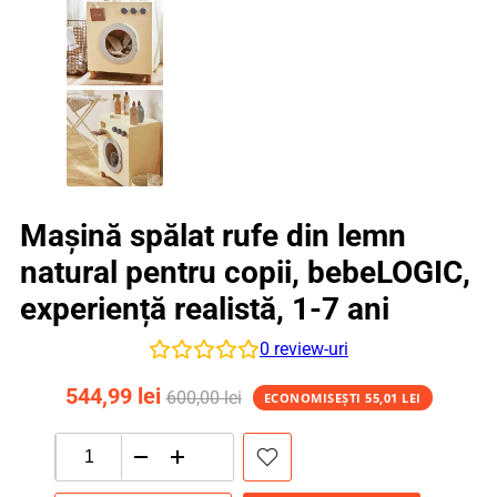
Mașină spălat rufe din lemn
natural pentru copii, bebeLOGIC,
experiență realistă, 1-7 ani
0
review-uri
544,99
lei
600,00
lei
ECONOMISEȘTI
55,01
LEI
Cantitate
Mașină