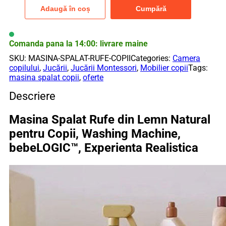
spălat
Adaugă în coș
Cumpără
rufe
din
lemn
natural
Comanda pana la 14:00: livrare maine
pentru
SKU:
MASINA-SPALAT-RUFE-COPII
Categories:
Camera
copii,
copilului
,
Jucării
,
Jucării Montessori
,
Mobilier copii
Tags:
bebeLOGIC,
masina spalat copii
,
oferte
experiență
realistă,
Descriere
1-
7
Masina Spalat Rufe din Lemn Natural
ani
pentru Copii, Washing Machine,
bebeLOGIC™, Experienta Realistica