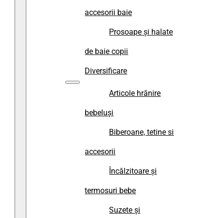
accesorii baie
Prosoape și halate
de baie copii
Diversificare
Articole hrănire
bebeluși
Biberoane, tetine si
accesorii
Încălzitoare și
termosuri bebe
Suzete și