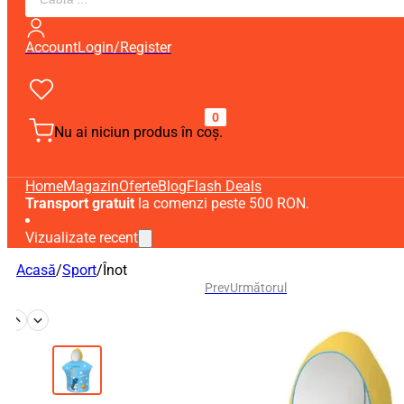
search
Account
Login/Register
0
Nu ai niciun produs în coș.
Home
Magazin
Oferte
Blog
Flash Deals
Transport gratuit
la comenzi peste 500 RON.
Vizualizate recent
Acasă
/
Sport
/
Înot
Prev
Următorul