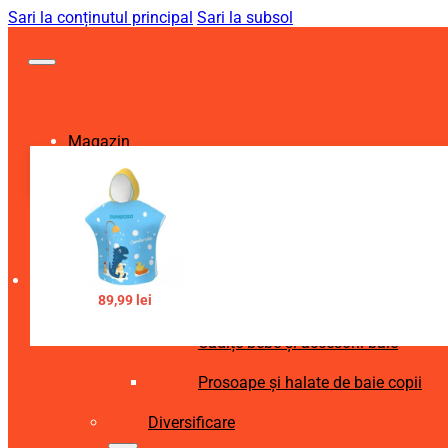
Sari la conținutul principal
Sari la subsol
Magazin
Igienă și Sănătate
Accesorii îngrijire copii
Articole igienă dentară copii
89,99
lei
Aspiratoare nazale și accesorii
Cădițe bebe și accesorii baie
Prosoape și halate de baie copii
Diversificare