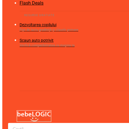
Flash Deals
Dezvoltarea copilului
Fișe de lucru gradiniță și clasele primare
Scaun auto potrivit
Verifică compatibilitatea cu mașina ta
Products