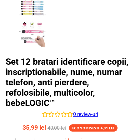
Set 12 bratari identificare copii,
inscriptionabile, nume, numar
telefon, anti pierdere,
refolosibile, multicolor,
bebeLOGIC™
0
review-uri
35,99
lei
40,00
lei
ECONOMISEȘTI
4,01
LEI