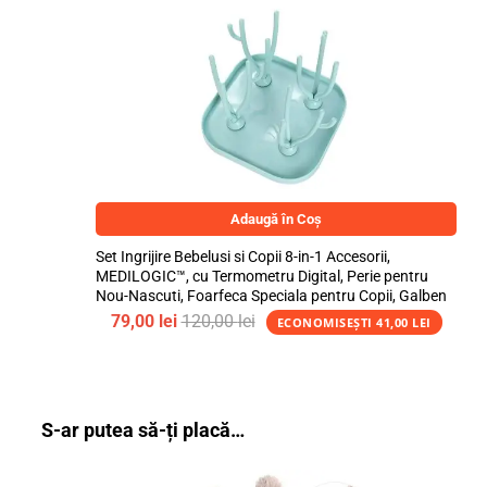
Adaugă în Coș
Set Ingrijire Bebelusi si Copii 8-in-1 Accesorii,
MEDILOGIC™, cu Termometru Digital, Perie pentru
Nou-Nascuti, Foarfeca Speciala pentru Copii, Galben
79,00
lei
120,00
lei
ECONOMISEȘTI
41,00
LEI
S-ar putea să-ți placă…