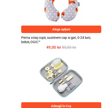
Alege opțiuni
Perna voiaj copii, sustinere cap si gat, 0-24 luni,
bebeLOGIC™
49,00
lei
80,00
lei
Adaugă în Coș