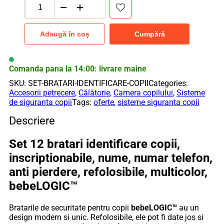
Cantitate
Set
12
Adaugă în coș
Cumpără
bratari
identificare
copii,
inscriptionabile,
Comanda pana la 14:00: livrare maine
nume,
SKU:
SET-BRATARI-IDENTIFICARE-COPII
Categories:
numar
Accesorii petrecere
,
Călătorie
,
Camera copilului
,
Sisteme
telefon,
de siguranta copii
Tags:
oferte
,
sisteme siguranta copii
anti
pierdere,
Descriere
refolosibile,
multicolor,
Set 12 bratari identificare copii,
bebeLOGIC™
inscriptionabile, nume, numar telefon,
anti pierdere, refolosibile, multicolor,
bebeLOGIC™
Bratarile de securitate pentru copii
bebeLOGIC™
au un
design modern si unic. Refolosibile, ele pot fi date jos si