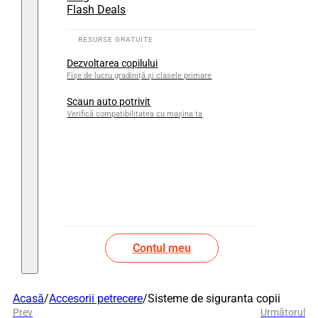
Flash Deals
Dezvoltarea copilului
Fișe de lucru gradiniță și clasele primare
Scaun auto potrivit
Verifică compatibilitatea cu mașina ta
Contul meu
Acasă
/
Accesorii petrecere
/
Sisteme de siguranta copii
Prev
Următorul