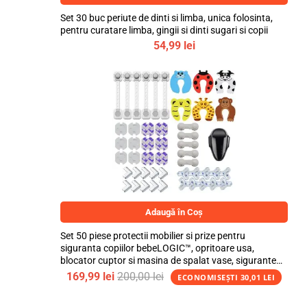
Set 30 buc periute de dinti si limba, unica folosinta,
pentru curatare limba, gingii si dinti sugari si copii
54,99
lei
Adaugă în Coș
Set 50 piese protectii mobilier si prize pentru
siguranta copiilor bebeLOGIC™, opritoare usa,
blocator cuptor si masina de spalat vase, sigurante
flexibile si fixe, protectii prize si colturi
169,99
lei
200,00
lei
ECONOMISEȘTI
30,01
LEI