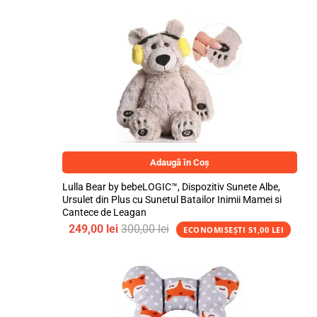
Adaugă în Coș
Lulla Bear by bebeLOGIC™, Dispozitiv Sunete Albe,
Ursulet din Plus cu Sunetul Batailor Inimii Mamei si
Cantece de Leagan
249,00
lei
300,00
lei
ECONOMISEȘTI
51,00
LEI