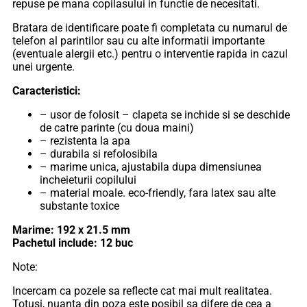
repuse pe mana copilasului in functie de necesitati.
Bratara de identificare poate fi completata cu numarul de
telefon al parintilor sau cu alte informatii importante
(eventuale alergii etc.) pentru o interventie rapida in cazul
unei urgente.
Caracteristici:
– usor de folosit – clapeta se inchide si se deschide
de catre parinte (cu doua maini)
– rezistenta la apa
– durabila si refolosibila
– marime unica, ajustabila dupa dimensiunea
incheieturii copilului
– material moale. eco-friendly, fara latex sau alte
substante toxice
Marime: 192 x 21.5 mm
Pachetul include: 12 buc
Note:
Incercam ca pozele sa reflecte cat mai mult realitatea.
Totusi, nuanta din poza este posibil sa difere de cea a