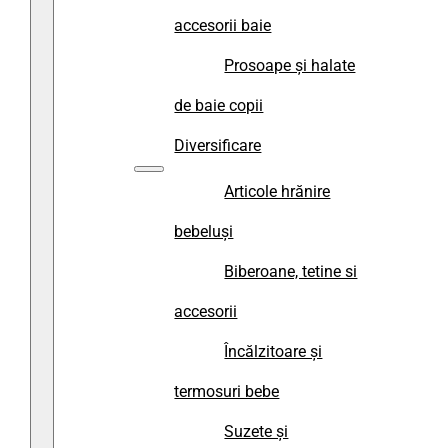
accesorii baie
Prosoape și halate
de baie copii
Diversificare
Articole hrănire
bebeluși
Biberoane, tetine si
accesorii
Încălzitoare și
termosuri bebe
Suzete și