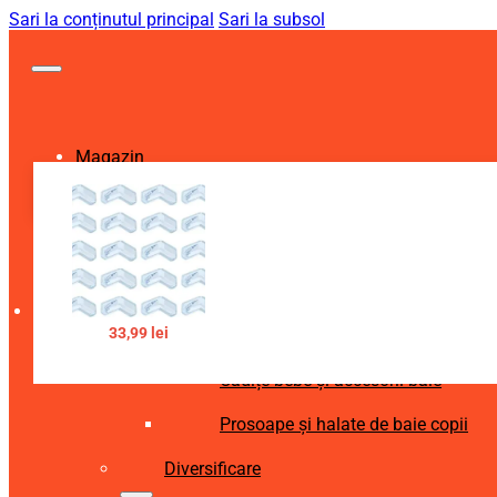
Sari la conținutul principal
Sari la subsol
Magazin
Igienă și Sănătate
Accesorii îngrijire copii
Articole igienă dentară copii
33,99
lei
Aspiratoare nazale și accesorii
Cădițe bebe și accesorii baie
Prosoape și halate de baie copii
Diversificare