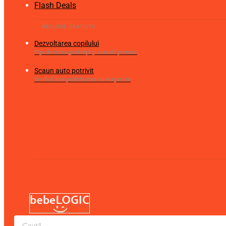
Flash Deals
Dezvoltarea copilului
Fișe de lucru gradiniță și clasele primare
Scaun auto potrivit
Verifică compatibilitatea cu mașina ta
Products