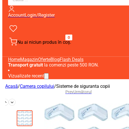
search
Account
Login/Register
0
Nu ai niciun produs în coș.
Home
Magazin
Oferte
Blog
Flash Deals
Transport gratuit
la comenzi peste 500 RON.
Vizualizate recent
Acasă
/
Camera copilului
/
Sisteme de siguranta copii
Prev
Următorul