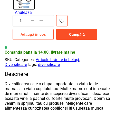
Anulează
Cantitate
Set
hranire
Adaugă în coș
Cumpără
bebelusi
si
copii,
bebeLOGIC™,
Comanda pana la 14:00: livrare maine
farfurie
SKU:
Categories:
Articole hrănire bebeluși
,
compartimentata,
Diversificare
Tags:
diversificare
tacamuri
lingura
Descriere
si
furculita,
Diversificarea este o etapa importanta in viata ta de
masina,
mama si in viata copilului tau. Multe mame sunt incercate
inox
de mari emotii inainte de inceperea diversificarii, deoarece
aceasta vine la pachet cu foarte multe provocari. Dorim sa
venim in sprijinul tau cu produse inteligente care
alimenteaza curiozitatea copiilor si iti usureaza munca.