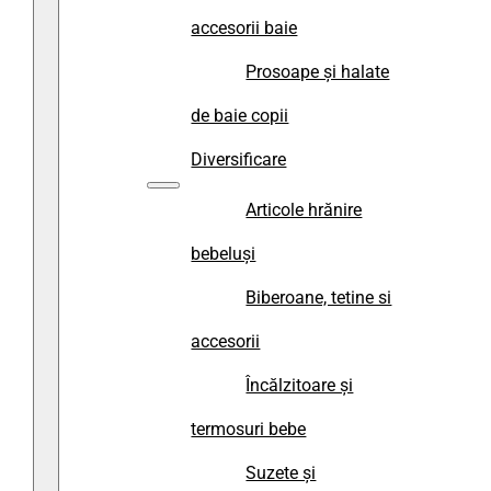
accesorii baie
Prosoape și halate
de baie copii
Diversificare
Articole hrănire
bebeluși
Biberoane, tetine si
accesorii
Încălzitoare și
termosuri bebe
Suzete și