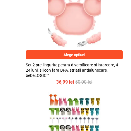
Alege opțiuni
Set 2 pre-lingurite pentru diversificare si intarcare, 4-
24 luni, silicon fara BPA, striatii antialunecare,
bebeLOGIC™
36,99
lei
50,00
lei