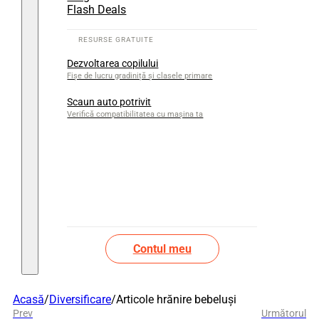
Flash Deals
Dezvoltarea copilului
Fișe de lucru gradiniță și clasele primare
Scaun auto potrivit
Verifică compatibilitatea cu mașina ta
Contul meu
Acasă
/
Diversificare
/
Articole hrănire bebeluși
Prev
Următorul