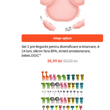
Alege opțiuni
Set 2 pre-lingurite pentru diversificare si intarcare, 4-
24 luni, silicon fara BPA, striatii antialunecare,
bebeLOGIC™
36,99
lei
50,00
lei