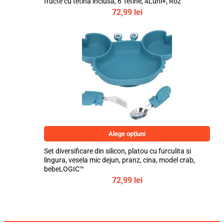
fructe cu tetina inclusa, 6 Tetine, 4Luni+, Roz
72,99
lei
Alege opțiuni
Set diversificare din silicon, platou cu furculita si
lingura, vesela mic dejun, pranz, cina, model crab,
bebeLOGIC™
72,99
lei