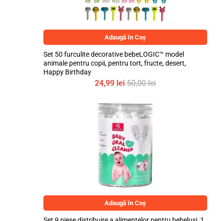
Adaugă în Coș
Set 50 furculite decorative bebeLOGIC™ model
animale pentru copii, pentru tort, fructe, desert,
Happy Birthday
24,99
lei
50,00
lei
Adaugă în Coș
Set 9 piese distribuire a alimentelor pentru bebelusi, 1