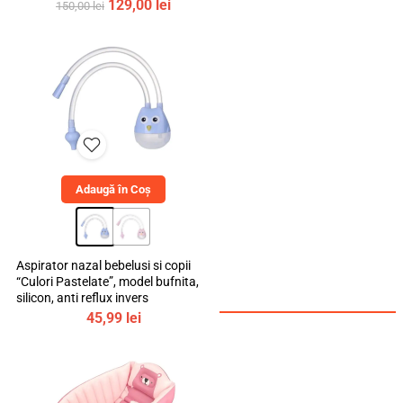
bebeLOGIC™
Prețul
Prețul
129,00
lei
150,00
lei
inițial
curent
a
este:
fost:
129,00 lei.
150,00 lei.
Adaugă în Coș
Aspirator nazal bebelusi si copii
“Culori Pastelate”, model bufnita,
silicon, anti reflux invers
45,99
lei