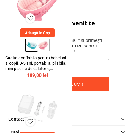
Cadoul tău de bun venit te
așteaptă!
Adaugă în Coș
Alătură-te comunității bebeLOGIC™ și primești
instant un cod de
10% REDUCERE
pentru
prima ta comandă!
Cadita gonflabila pentru bebelusi
si copii, 0-5 ani, portabila, pliabila,
mini piscina de calatorie,
bebeLOGIC™
189,00
lei
VREAU REDUCEREA ACUM !
Contact
MAKE IT LOGIC SRL
Legal