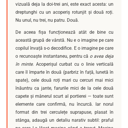
vizuală deja la doi-trei ani, este exact acesta: un
dreptunghi cu un acoperiș rotunjit și două roți.
Nu unul, nu trei, nu patru. Două.
De aceea fișa funcționează atât de bine cu
această grupă de vârstă. Nu e o imagine pe care
copilul învață s-o decodifice. E o imagine pe care
o recunoaște instantaneu, pentru că
o avea deja
în minte
. Acoperișul curbat cu o linie verticală
care îl împarte în două (parbriz în față, lunetă în
spate), cele două roți mari cu cercuri mai mici
înăuntru ca jante, farurile mici de la cele două
capete și mânerul scurt al portierei — toate sunt
elemente care confirmă, nu încurcă. Iar norul
format din trei cerculețe suprapuse, plasat în
stânga, adaugă un detaliu narativ subtil: praful