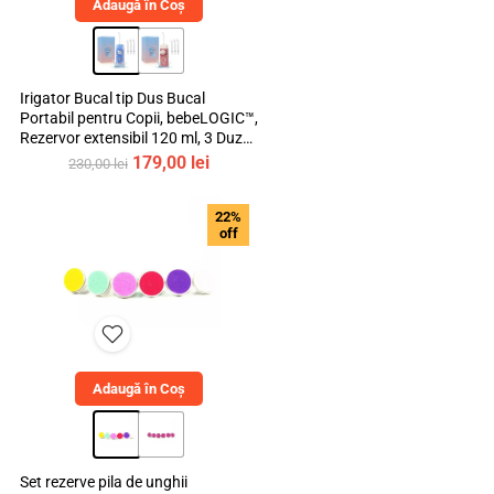
Adaugă în Coș
Irigator Bucal tip Dus Bucal
Portabil pentru Copii, bebeLOGIC™,
Rezervor extensibil 120 ml, 3 Duze
Incluse, Materiale Non-Toxice
Prețul
Prețul
179,00
lei
230,00
lei
inițial
curent
a
este:
22%
fost:
179,00 lei.
off
230,00 lei.
Adaugă în Coș
Set rezerve pila de unghii