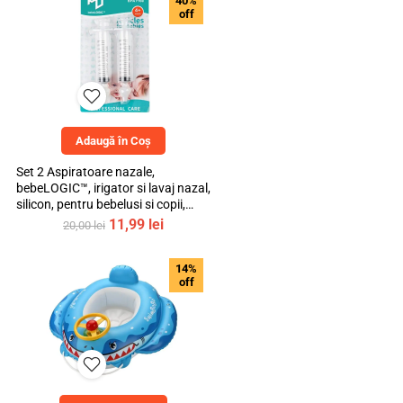
40%
fost:
35,99 lei.
off
40,00 lei.
Adaugă în Coș
Set 2 Aspiratoare nazale,
bebeLOGIC™, irigator si lavaj nazal,
silicon, pentru bebelusi si copii,
transparent, 10ml
Prețul
Prețul
11,99
lei
20,00
lei
inițial
curent
a
este:
14%
fost:
11,99 lei.
off
20,00 lei.