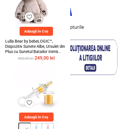
© 2026 bebeLOGIC™. Toate drepturile
Adaugă în Coș
rezervate.
Lulla Bear by bebeLOGIC™,
Dispozitiv Sunete Albe, Ursulet din
Plus cu Sunetul Batailor Inimii
Mamei si Cantece de Leagan
Prețul
Prețul
249,00
lei
300,00
lei
inițial
curent
a
este:
fost:
249,00 lei.
300,00 lei.
Adaugă în Coș