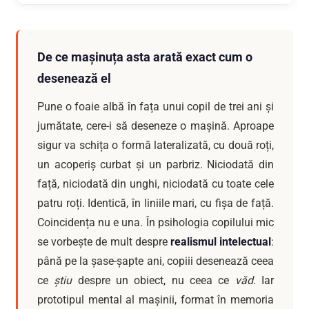
De ce mașinuța asta arată exact cum o
desenează el
Pune o foaie albă în fața unui copil de trei ani și
jumătate, cere-i să deseneze o mașină. Aproape
sigur va schița o formă lateralizată, cu două roți,
un acoperiș curbat și un parbriz. Niciodată din
față, niciodată din unghi, niciodată cu toate cele
patru roți. Identică, în liniile mari, cu fișa de față.
Coincidența nu e una. În psihologia copilului mic
se vorbește de mult despre
realismul intelectual
:
până pe la șase-șapte ani, copiii desenează ceea
ce
știu
despre un obiect, nu ceea ce
văd
. Iar
prototipul mental al mașinii, format în memoria