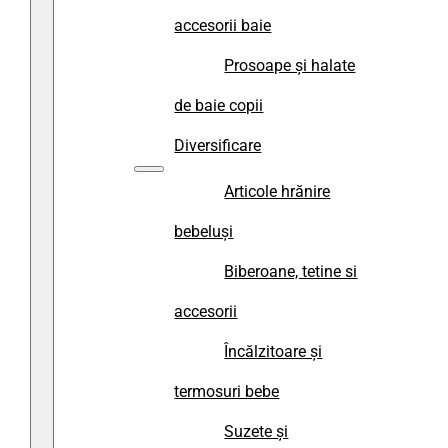
accesorii baie
Prosoape și halate
de baie copii
Diversificare
Articole hrănire
bebeluși
Biberoane, tetine si
accesorii
Încălzitoare și
termosuri bebe
Suzete și