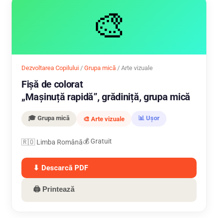
🎨
Dezvoltarea Copilului
/
Grupa mică
/ Arte vizuale
Fișă de colorat
„Mașinuță rapidă”, grădiniță, grupa mică
🎓 Grupa mică
📊 Ușor
🎨 Arte vizuale
💰 Gratuit
🇷🇴 Limba Română
⬇ Descarcă PDF
🖨 Printează