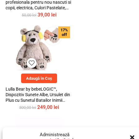
profesionala pentru nou nascuti si
copii, electrica, Culori Pastelate,
mediLOGIC™
Prețul
Prețul
39,00
lei
50,00
lei
inițial
curent
a
este:
17%
fost:
39,00 lei.
off
50,00 lei.
Adaugă în Coș
Lulla Bear by bebeLOGIC™,
Dispozitiv Sunete Albe, Ursulet din
Plus cu Sunetul Batailor Inimii
Mamei si Cantece de Leagan
Prețul
Prețul
249,00
lei
300,00
lei
inițial
curent
a
este:
fost:
249,00 lei.
300,00 lei.
Administrează