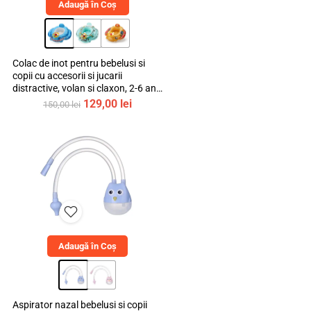
Adaugă în Coș
Colac de inot pentru bebelusi si
copii cu accesorii si jucarii
distractive, volan si claxon, 2-6 ani,
bebeLOGIC™
Prețul
Prețul
129,00
lei
150,00
lei
inițial
curent
a
este:
fost:
129,00 lei.
150,00 lei.
Adaugă în Coș
Aspirator nazal bebelusi si copii