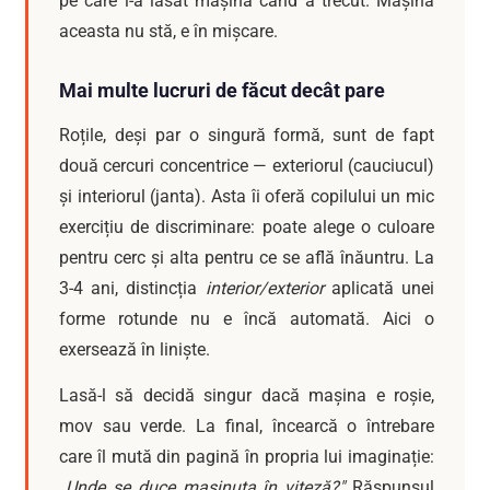
pe care l-a lăsat mașina când a trecut. Mașina
aceasta nu stă, e în mișcare.
Mai multe lucruri de făcut decât pare
Roțile, deși par o singură formă, sunt de fapt
două cercuri concentrice — exteriorul (cauciucul)
și interiorul (janta). Asta îi oferă copilului un mic
exercițiu de discriminare: poate alege o culoare
pentru cerc și alta pentru ce se află înăuntru. La
3-4 ani, distincția
interior/exterior
aplicată unei
forme rotunde nu e încă automată. Aici o
exersează în liniște.
Lasă-l să decidă singur dacă mașina e roșie,
mov sau verde. La final, încearcă o întrebare
care îl mută din pagină în propria lui imaginație:
„Unde se duce mașinuța în viteză?"
Răspunsul