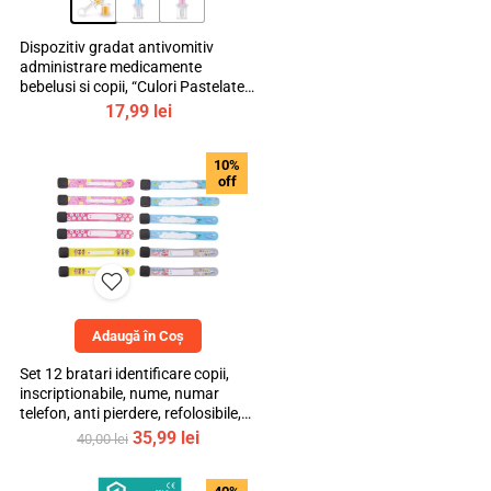
Dispozitiv gradat antivomitiv
administrare medicamente
bebelusi si copii, “Culori Pastelate”,
mediLOGIC™
17,99
lei
10%
off
Adaugă în Coș
Set 12 bratari identificare copii,
inscriptionabile, nume, numar
telefon, anti pierdere, refolosibile,
multicolor, bebeLOGIC™
Prețul
Prețul
35,99
lei
40,00
lei
inițial
curent
a
este: