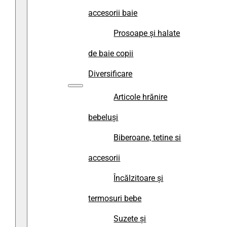
accesorii baie
Prosoape și halate
de baie copii
Diversificare
Articole hrănire
bebeluși
Biberoane, tetine si
accesorii
Încălzitoare și
termosuri bebe
Suzete și