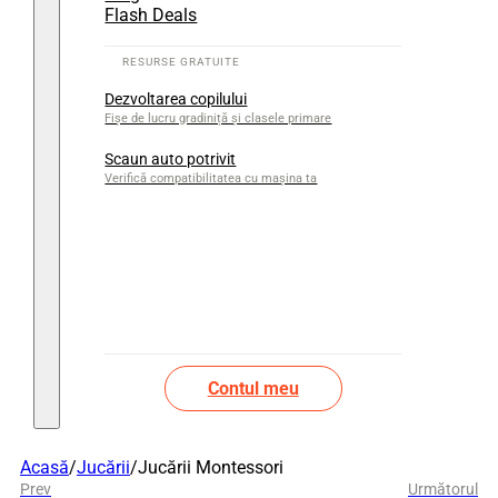
Flash Deals
Dezvoltarea copilului
Fișe de lucru gradiniță și clasele primare
Scaun auto potrivit
Verifică compatibilitatea cu mașina ta
Contul meu
Acasă
/
Jucării
/
Jucării Montessori
Prev
Următorul