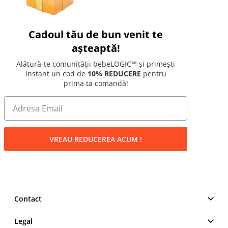
Cadoul tău de bun venit te
așteaptă!
Alătură-te comunității bebeLOGIC™ și primești
instant un cod de
10% REDUCERE
pentru
prima ta comandă!
VREAU REDUCEREA ACUM !
Contact
MAKE IT LOGIC SRL
Legal
Str. Lt. Aurel Botea, Nr. 4,