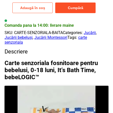
Carte
senzoriala
Adaugă în coș
Cumpără
fosnitoare
pentru
bebelusi,
0-
Comanda pana la 14:00: livrare maine
18
SKU:
CARTE-SENZORIALA-BAITA
Categories:
Jucării
,
luni,
Jucării bebeluși
,
Jucării Montessori
Tags:
carte
It's
senzoriala
Bath
Time,
Descriere
bebeLOGIC™
Carte senzoriala fosnitoare pentru
bebelusi, 0-18 luni, It’s Bath Time,
bebeLOGIC™