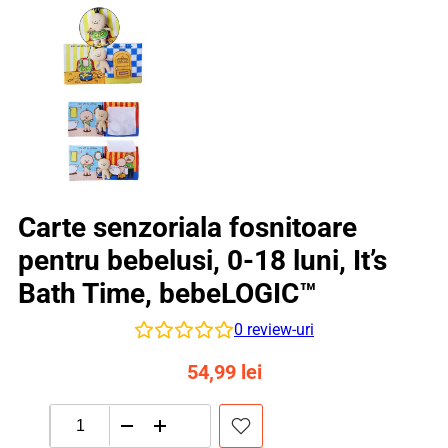
Carte senzoriala fosnitoare
pentru bebelusi, 0-18 luni, It’s
Bath Time, bebeLOGIC™
0
review-uri
54,99
lei
Cantitate