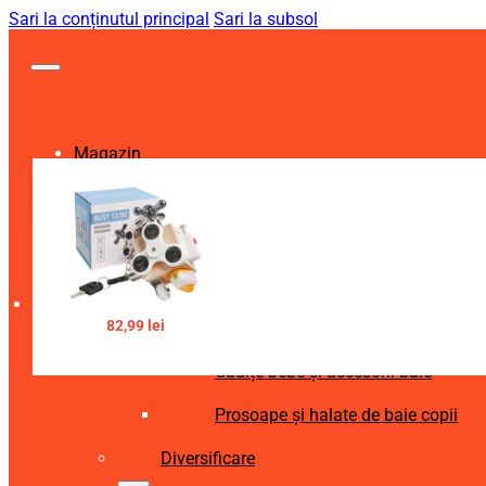
Sari la conținutul principal
Sari la subsol
Magazin
Igienă și Sănătate
Accesorii îngrijire copii
Articole igienă dentară copii
82,99
lei
Aspiratoare nazale și accesorii
Cădițe bebe și accesorii baie
Prosoape și halate de baie copii
Diversificare