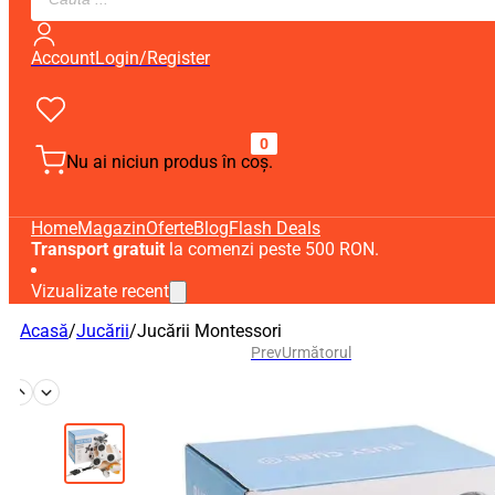
search
Account
Login/Register
0
Nu ai niciun produs în coș.
Home
Magazin
Oferte
Blog
Flash Deals
Transport gratuit
la comenzi peste 500 RON.
Vizualizate recent
Acasă
/
Jucării
/
Jucării Montessori
Prev
Următorul