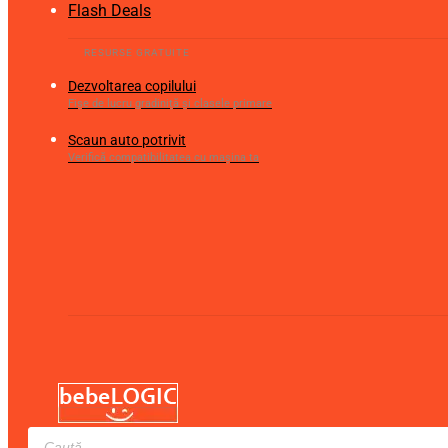
Flash Deals
Dezvoltarea copilului
Fișe de lucru gradiniță și clasele primare
Scaun auto potrivit
Verifică compatibilitatea cu mașina ta
Products