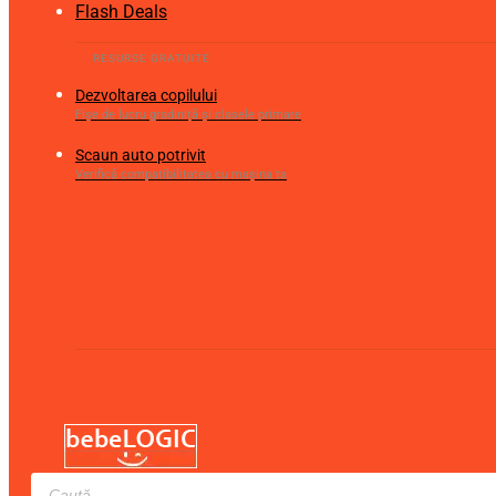
Flash Deals
Dezvoltarea copilului
Fișe de lucru gradiniță și clasele primare
Scaun auto potrivit
Verifică compatibilitatea cu mașina ta
Products