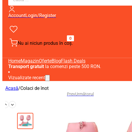
search
Account
Login/Register
0
Nu ai niciun produs în coș.
Home
Magazin
Oferte
Blog
Flash Deals
Transport gratuit
la comenzi peste 500 RON.
Vizualizate recent
Acasă
/
Colaci de înot
Prev
Următorul