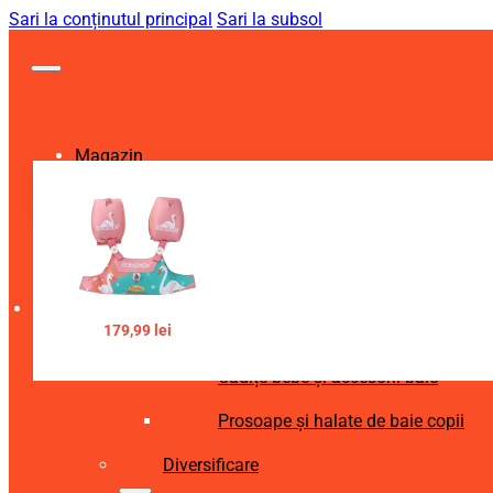
Sari la conținutul principal
Sari la subsol
Magazin
Igienă și Sănătate
Accesorii îngrijire copii
Articole igienă dentară copii
179,99
lei
Aspiratoare nazale și accesorii
Cădițe bebe și accesorii baie
Prosoape și halate de baie copii
Diversificare