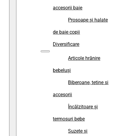
accesorii baie
Prosoape și halate
de baie copii
Diversificare
Articole hrănire
bebeluși
Biberoane, tetine si
accesorii
Încălzitoare și
termosuri bebe
Suzete și