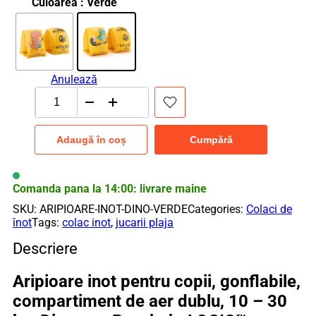
Culoarea
: Verde
Anulează
Cantitate
Aripioare
inot
Adaugă în coș
Cumpără
pentru
copii,
gonflabile,
compartiment
Comanda pana la 14:00: livrare maine
de
SKU:
ARIPIOARE-INOT-DINO-VERDE
Categories:
Colaci de
aer
înot
Tags:
colac inot
,
jucarii plaja
dublu,
10
Descriere
-
30
Aripioare inot pentru copii, gonflabile,
kg,
Model
compartiment de aer dublu, 10 – 30
Dinozaur,