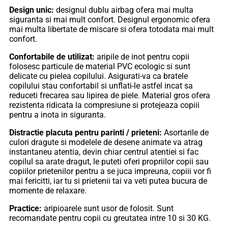
Design unic:
designul dublu airbag ofera mai multa
siguranta si mai mult confort. Designul ergonomic ofera
mai multa libertate de miscare si ofera totodata mai mult
confort.
Confortabile de utilizat:
aripile de inot pentru copii
folosesc particule de material PVC ecologic si sunt
delicate cu pielea copilului. Asigurati-va ca bratele
copilului stau confortabil si unflati-le astfel incat sa
reduceti frecarea sau lipirea de piele. Material gros ofera
rezistenta ridicata la compresiune si protejeaza copiii
pentru a inota in siguranta.
Distractie placuta pentru parinti / prieteni:
Asortarile de
culori dragute si modelele de desene animate va atrag
instantaneu atentia, devin chiar centrul atentiei si fac
copilul sa arate dragut, le puteti oferi propriilor copii sau
copiilor prietenilor pentru a se juca impreuna, copiii vor fi
mai fericitti, iar tu si prietenii tai va veti putea bucura de
momente de relaxare.
Practice:
aripioarele sunt usor de folosit. Sunt
recomandate pentru copii cu greutatea intre 10 si 30 KG.