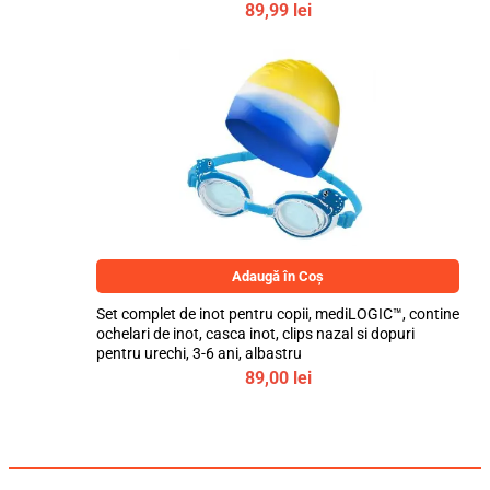
bebeLOGIC™
89,99
lei
Adaugă în Coș
Set complet de inot pentru copii, mediLOGIC™, contine
ochelari de inot, casca inot, clips nazal si dopuri
pentru urechi, 3-6 ani, albastru
89,00
lei