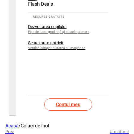
Flash Deals
Dezvoltarea copilului
Fișe de lucru gradiniță și clasele primare
Scaun auto potrivit
Verifică compatibilitatea cu mașina ta
Contul meu
Acasă
/
Colaci de înot
Prev
Următorul