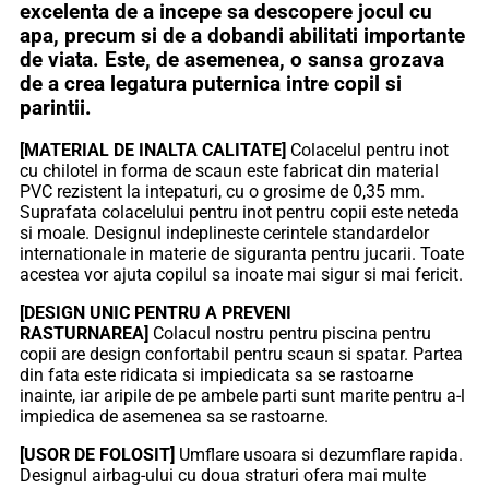
excelenta de a incepe sa descopere jocul cu
apa, precum si de a dobandi abilitati importante
de viata. Este, de asemenea, o sansa grozava
de a crea legatura puternica intre copil si
parintii.
[MATERIAL DE INALTA CALITATE]
Colacelul pentru inot
cu chilotel in forma de scaun este fabricat din material
PVC rezistent la intepaturi, cu o grosime de 0,35 mm.
Suprafata colacelului pentru inot pentru copii este neteda
si moale. Designul indeplineste cerintele standardelor
internationale in materie de siguranta pentru jucarii. Toate
acestea vor ajuta copilul sa inoate mai sigur si mai fericit.
[DESIGN UNIC PENTRU A PREVENI
RASTURNAREA]
Colacul nostru pentru piscina pentru
copii are design confortabil pentru scaun si spatar. Partea
din fata este ridicata si impiedicata sa se rastoarne
inainte, iar aripile de pe ambele parti sunt marite pentru a-l
impiedica de asemenea sa se rastoarne.
[USOR DE FOLOSIT]
Umflare usoara si dezumflare rapida.
Designul airbag-ului cu doua straturi ofera mai multe