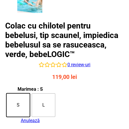
Colac cu chilotel pentru
bebelusi, tip scaunel, impiedica
bebelusul sa se rasuceasca,
verde, bebeLOGIC™
0
review-uri
119,00
lei
Marimea
: S
S
L
Anulează