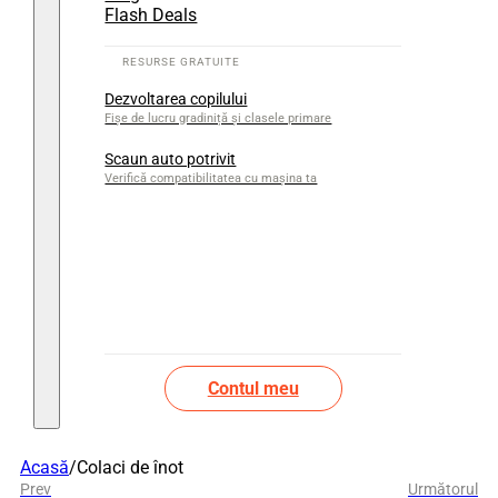
Flash Deals
Dezvoltarea copilului
Fișe de lucru gradiniță și clasele primare
Scaun auto potrivit
Verifică compatibilitatea cu mașina ta
Contul meu
Acasă
/
Colaci de înot
Prev
Următorul