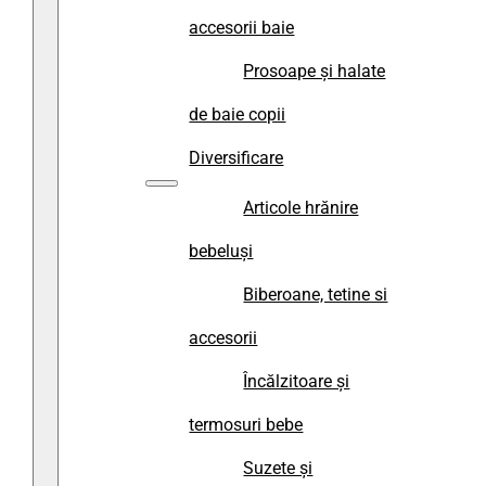
accesorii baie
Prosoape și halate
de baie copii
Diversificare
Articole hrănire
bebeluși
Biberoane, tetine si
accesorii
Încălzitoare și
termosuri bebe
Suzete și