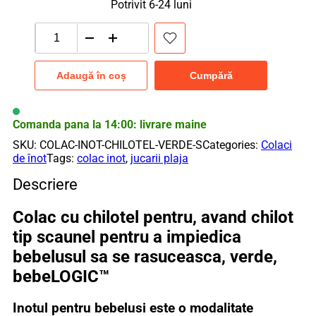
Potrivit 6-24 luni
Cantitate
Colac
cu
Adaugă în coș
Cumpără
chilotel
pentru
bebelusi,
tip
Comanda pana la 14:00: livrare maine
scaunel,
SKU:
COLAC-INOT-CHILOTEL-VERDE-S
Categories:
Colaci
impiedica
de înot
Tags:
colac inot
,
jucarii plaja
bebelusul
sa
Descriere
se
rasuceasca,
Colac cu chilotel pentru, avand chilot
verde,
bebeLOGIC™
tip scaunel pentru a impiedica
bebelusul sa se rasuceasca, verde,
bebeLOGIC™
Inotul pentru bebelusi este o modalitate