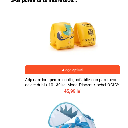
S-ar putea să te intereseze…
Alege opțiuni
Aripioare inot pentru copii, gonflabile, compartiment
de aer dublu, 10 - 30 kg, Model Dinozaur, bebeLOGIC™
45,99
lei