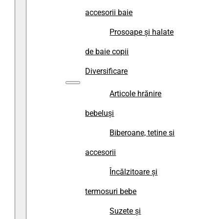
accesorii baie
Prosoape și halate
de baie copii
Diversificare
Articole hrănire
bebeluși
Biberoane, tetine si
accesorii
Încălzitoare și
termosuri bebe
Suzete și