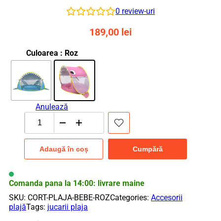
0
review-uri
189,00
lei
Culoarea
: Roz
Anulează
Cantitate
Cort
de
Adaugă în coș
Cumpără
plaja
portabi,
impermeabil,
pentru
Comanda pana la 14:00: livrare maine
bebelusi,
SKU:
CORT-PLAJA-BEBE-ROZ
Categories:
Accesorii
cu
plajă
Tags:
jucarii plaja
piscina,
protectie