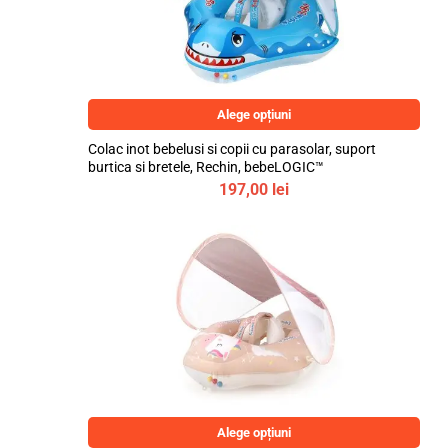
Alege opțiuni
Colac inot bebelusi si copii cu parasolar, suport
burtica si bretele, Rechin, bebeLOGIC™
197,00
lei
Alege opțiuni