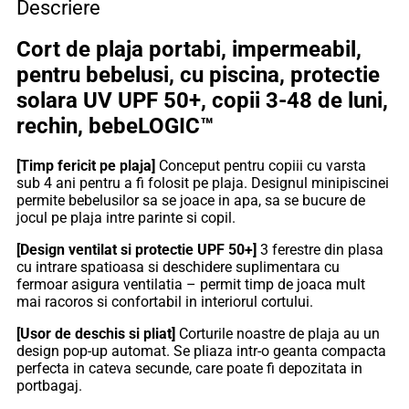
Descriere
solara
UV
Cort de plaja portabi, impermeabil,
UPF
50+,
pentru bebelusi, cu piscina, protectie
copii
solara UV UPF 50+, copii 3-48 de luni,
3-
48
rechin, bebeLOGIC™
de
luni,
[Timp fericit pe plaja]
Conceput pentru copiii cu varsta
rechin,
sub 4 ani pentru a fi folosit pe plaja. Designul minipiscinei
bebeLOGIC™
permite bebelusilor sa se joace in apa, sa se bucure de
jocul pe plaja intre parinte si copil.
[Design ventilat si protectie UPF 50+]
3 ferestre din plasa
cu intrare spatioasa si deschidere suplimentara cu
fermoar asigura ventilatia – permit timp de joaca mult
mai racoros si confortabil in interiorul cortului.
[Usor de deschis si pliat]
Corturile noastre de plaja au un
design pop-up automat. Se pliaza intr-o geanta compacta
perfecta in cateva secunde, care poate fi depozitata in
portbagaj.