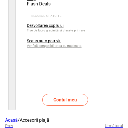
Flash Deals
Dezvoltarea copilului
Fișe de lucru gradiniță și clasele primare
Scaun auto potrivit
Verifică compatibilitatea cu mașina ta
Contul meu
Acasă
/
Accesorii plajă
Prev
Următorul