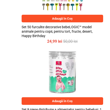
Adaugă în Coș
Set 50 furculite decorative bebeLOGIC™ model
animale pentru copii, pentru tort, fructe, desert,
Happy Birthday
24,99
lei
50,00
lei
Adaugă în Coș
Set 9 piese distribuire a alimentelor pentru bebelusi, 1