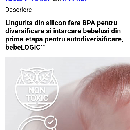
intarcare
bebelusi
Descriere
din
prima
Lingurita din silicon fara BPA pentru
etapa
pentru
diversificare si intarcare bebelusi din
autodiverisificare,
prima etapa pentru autodiverisificare,
bebeLOGIC™
bebeLOGIC™