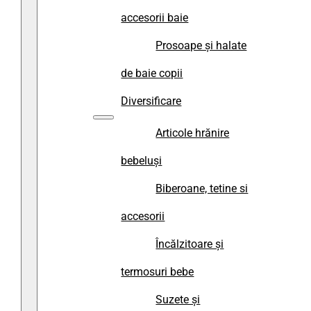
accesorii baie
Prosoape și halate
de baie copii
Diversificare
Articole hrănire
bebeluși
Biberoane, tetine si
accesorii
Încălzitoare și
termosuri bebe
Suzete și