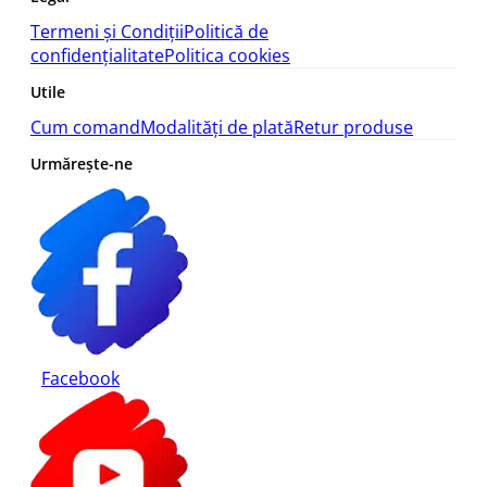
Termeni și Condiții
Politică de
confidențialitate
Politica cookies
Utile
Cum comand
Modalități de plată
Retur produse
Urmărește-ne
Facebook