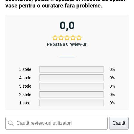
vase pentru o curatare fara probleme.
0,0
Pe baza a 0 review-uri
5 stele
0%
4 stele
0%
3 stele
0%
2 stele
0%
1 stea
0%
Caută