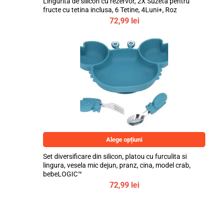
Lingurita de silicon cu rezervor, 2X Suzeta pentru
fructe cu tetina inclusa, 6 Tetine, 4Luni+, Roz
72,99
lei
Alege opțiuni
Set diversificare din silicon, platou cu furculita si
lingura, vesela mic dejun, pranz, cina, model crab,
bebeLOGIC™
72,99
lei