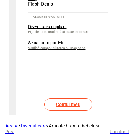
Flash Deals
Dezvoltarea copilului
Fișe de lucru gradiniță și clasele primare
Scaun auto potrivit
Verifică compatibilitatea cu mașina ta
Contul meu
Acasă
/
Diversificare
/
Articole hrănire bebeluși
Prev
Următorul