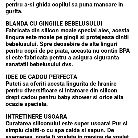
pentru a-si ghida copilul sa puna mancare in
gurita.
BLANDA CU GINGIILE BEBELUSULUI
Fabricata din silicon moale special ales, acesta
lingura este moale pe gingii si protejeaza dintii
bebelusului. Spre deosebire de alte linguri
pentru copii de pe piata, aceasta nu contin BPA
si este fabricata pentru a asigura siguranta
sanatatii bebelusului dvs.
IDEE DE CADOU PERFECTA
Puteti sa oferiti acesta lingurita de hranire
pentru diversificare si intarcare din silicon
drept cadou pentru baby shower si orice alta
ocazie speciala.
INTRETINERE USOARA
Curatarea siliconului este super usoara! Pur si
simplu clatiti-o cu apa calda si sapun. De
asemenea, poate fi spalata in masina de spalat