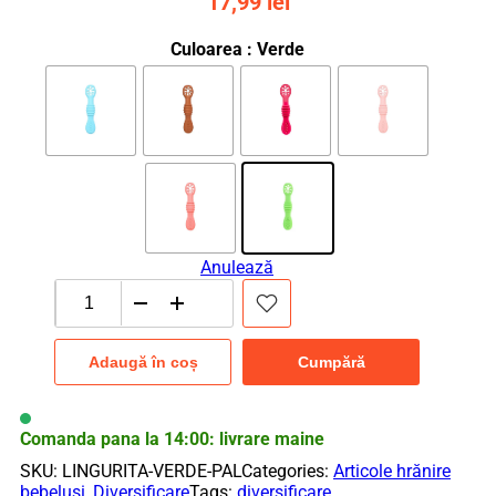
17,99
lei
Culoarea
: Verde
Anulează
Cantitate
Lingurita
din
Adaugă în coș
Cumpără
silicon
fara
BPA
pentru
Comanda pana la 14:00: livrare maine
diversificare
SKU:
LINGURITA-VERDE-PAL
Categories:
Articole hrănire
si
bebeluși
,
Diversificare
Tags:
diversificare