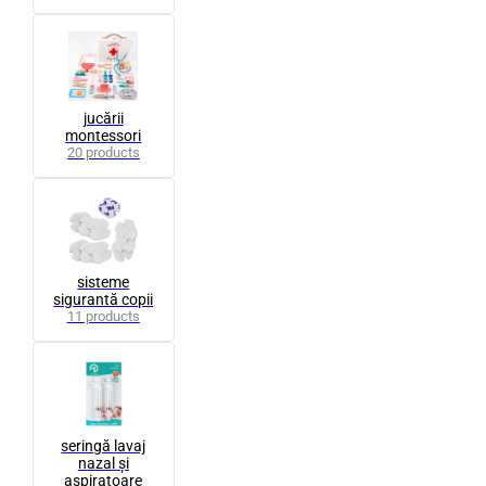
jucării
montessori
20 products
sisteme
sigurantă copii
11 products
seringă lavaj
nazal și
aspiratoare