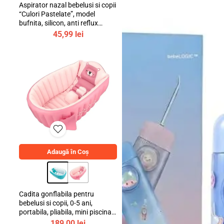
Aspirator nazal bebelusi si copii
“Culori Pastelate”, model
bufnita, silicon, anti reflux
invers
45,99
lei
Adaugă în Coș
Cadita gonflabila pentru
bebelusi si copii, 0-5 ani,
portabila, pliabila, mini piscina
de calatorie, bebeLOGIC™
189,00
lei