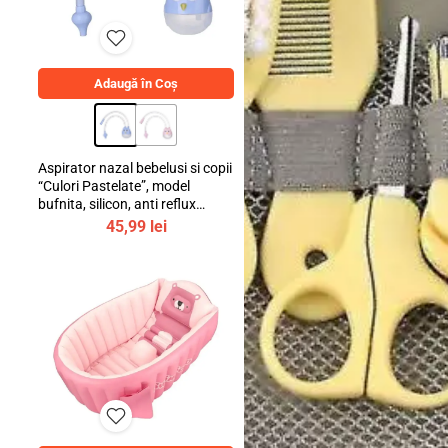
Adaugă în Coș
Aspirator nazal bebelusi si copii
“Culori Pastelate”, model
bufnita, silicon, anti reflux
invers
45,99
lei