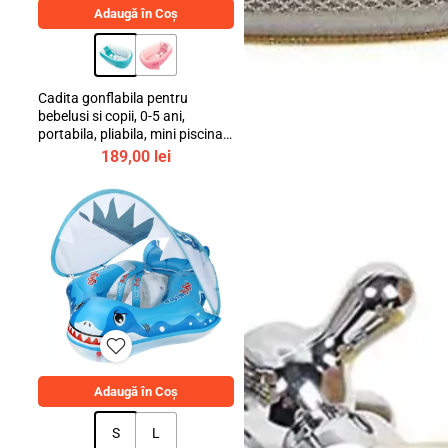
Adaugă în Coș
Cadita gonflabila pentru
bebelusi si copii, 0-5 ani,
portabila, pliabila, mini piscina
de calatorie, bebeLOGIC™
189,00
lei
Igienă și Sănătate
Adaugă în Coș
S
L