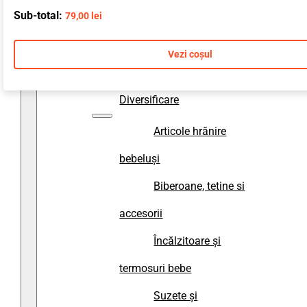
Sub-total:
79,00
lei
accesorii baie
Prosoape și halate
Vezi coșul
de baie copii
Diversificare
Articole hrănire
bebeluși
Biberoane, tetine si
accesorii
Încălzitoare și
termosuri bebe
Suzete și