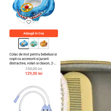
Diversificare
Adaugă în Coș
Colac de inot pentru bebelusi si
copii cu accesorii si jucarii
distractive, volan si claxon, 2-6
ani, bebeLOGIC™
150,00
lei
Prețul
129,00
lei
inițial
Prețul
a
curent
fost:
este:
150,00 lei.
129,00 lei.