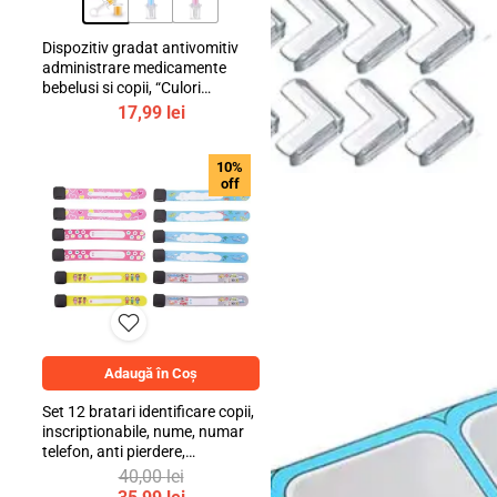
Dispozitiv gradat antivomitiv
administrare medicamente
bebelusi si copii, “Culori
Pastelate”, mediLOGIC™
17,99
lei
10%
off
Camera copilului
Adaugă în Coș
Set 12 bratari identificare copii,
inscriptionabile, nume, numar
telefon, anti pierdere,
refolosibile, multicolor,
40,00
lei
bebeLOGIC™
Prețul