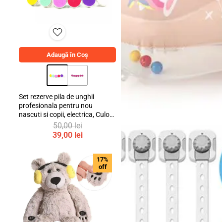
Adaugă în Coș
Set rezerve pila de unghii
profesionala pentru nou
nascuti si copii, electrica, Culori
Colaci de înot
Pastelate, mediLOGIC™
50,00
lei
Prețul
39,00
lei
inițial
Prețul
a
curent
17%
fost:
este:
off
50,00 lei.
39,00 lei.