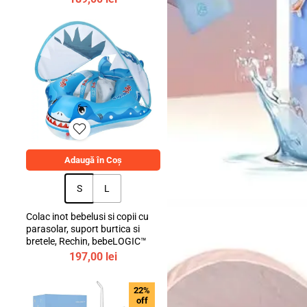
Adaugă în Coș
S
L
Igienă dentară
Colac inot bebelusi si copii cu
parasolar, suport burtica si
bretele, Rechin, bebeLOGIC™
197,00
lei
22%
off