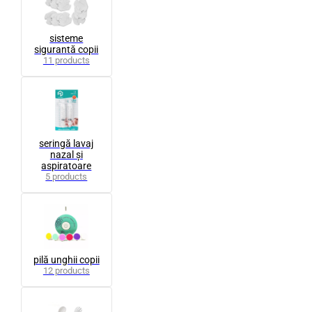
sisteme
sigurantă copii
11 products
seringă lavaj
nazal și
aspiratoare
5 products
pilă unghii copii
12 products