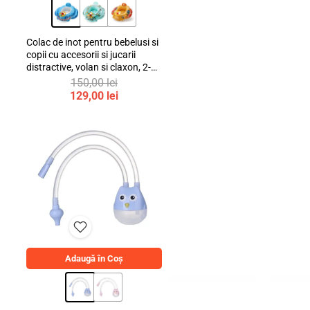
Colac de inot pentru bebelusi si
copii cu accesorii si jucarii
distractive, volan si claxon, 2-6
ani, bebeLOGIC™
150,00
lei
Prețul
129,00
lei
inițial
Prețul
a
curent
fost:
este:
150,00 lei.
129,00 lei.
Featured Categories
Shop all
Adaugă în Coș