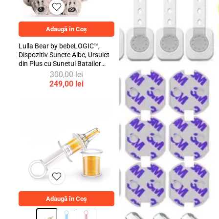
Adaugă în Coș
Lulla Bear by bebeLOGIC™,
Dispozitiv Sunete Albe, Ursulet
din Plus cu Sunetul Batailor
Inimii Mamei si Cantece de
300,00
lei
Leagan
Prețul
249,00
lei
inițial
Prețul
a
curent
fost:
este:
300,00 lei.
249,00 lei.
Adaugă în Coș