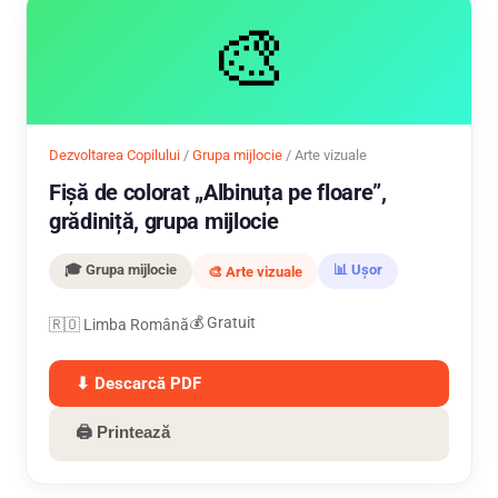
🎨
Dezvoltarea Copilului
/
Grupa mijlocie
/ Arte vizuale
Fișă de colorat „Albinuța pe floare”,
grădiniță, grupa mijlocie
🎓 Grupa mijlocie
📊 Ușor
🎨 Arte vizuale
💰 Gratuit
🇷🇴 Limba Română
⬇ Descarcă PDF
🖨 Printează