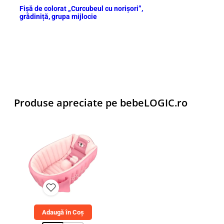
Fișă de colorat „Curcubeul cu norișori”,
grădiniță, grupa mijlocie
Produse apreciate pe bebeLOGIC.ro
Adaugă în Coș