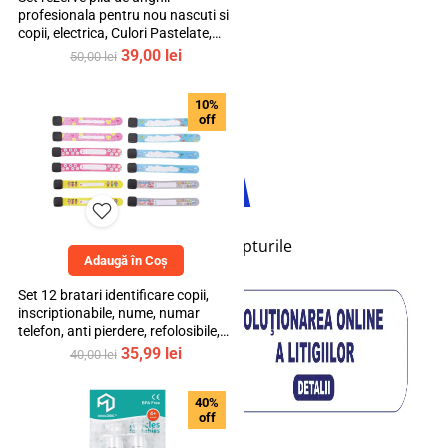
profesionala pentru nou nascuti si
copii, electrica, Culori Pastelate,
mediLOGIC™
Prețul
Prețul
39,00
lei
50,00
lei
inițial
curent
a
este:
TikTok
10%
fost:
39,00 lei.
off
50,00 lei.
© 2026 bebeLOGIC™. Toate drepturile
Adaugă în Coș
rezervate.
Set 12 bratari identificare copii,
inscriptionabile, nume, numar
telefon, anti pierdere, refolosibile,
multicolor, bebeLOGIC™
Prețul
Prețul
35,99
lei
40,00
lei
inițial
curent
a
este:
40%
fost:
35,99 lei.
off
40,00 lei.