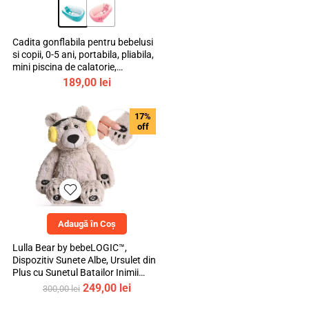
Cadita gonflabila pentru bebelusi
si copii, 0-5 ani, portabila, pliabila,
mini piscina de calatorie,
bebeLOGIC™
189,00
lei
17%
off
Adaugă în Coș
Lulla Bear by bebeLOGIC™,
Dispozitiv Sunete Albe, Ursulet din
Plus cu Sunetul Batailor Inimii
Mamei si Cantece de Leagan
Prețul
Prețul
249,00
lei
300,00
lei
inițial
curent