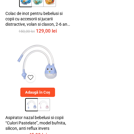
Colac de inot pentru bebelusi si
copii cu accesorii si jucarii
distractive, volan si claxon, 2-6 ani,
bebeLOGIC™
Prețul
Prețul
129,00
lei
150,00
lei
inițial
curent
a
este:
fost:
129,00 lei.
150,00 lei.
Adaugă în Coș
Aspirator nazal bebelusi si copii
“Culori Pastelate”, model bufnita,
silicon, anti reflux invers