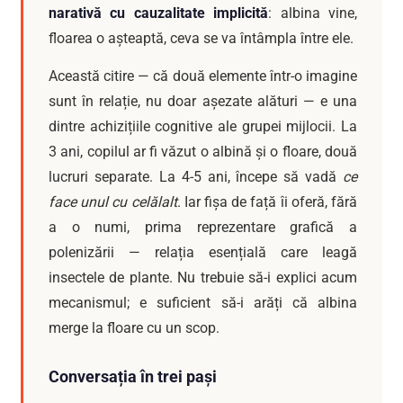
narativă cu cauzalitate implicită
: albina vine,
floarea o așteaptă, ceva se va întâmpla între ele.
Această citire — că două elemente într-o imagine
sunt în relație, nu doar așezate alături — e una
dintre achizițiile cognitive ale grupei mijlocii. La
3 ani, copilul ar fi văzut o albină și o floare, două
lucruri separate. La 4-5 ani, începe să vadă
ce
face unul cu celălalt
. Iar fișa de față îi oferă, fără
a o numi, prima reprezentare grafică a
polenizării — relația esențială care leagă
insectele de plante. Nu trebuie să-i explici acum
mecanismul; e suficient să-i arăți că albina
merge la floare cu un scop.
Conversația în trei pași