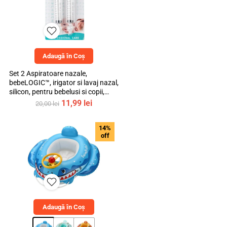
Adaugă în Coș
Set 2 Aspiratoare nazale,
bebeLOGIC™, irigator si lavaj nazal,
silicon, pentru bebelusi si copii,
transparent, 10ml
Prețul
Prețul
11,99
lei
20,00
lei
inițial
curent
a
este:
14%
fost:
11,99 lei.
off
20,00 lei.
Adaugă în Coș