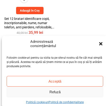
Adaugă în Coș
Set 12 bratari identificare copii,
inscriptionabile, nume, numar
telefon, anti pierdere, refolosibile,
multicolor, bebeLOGIC™
Prețul
Prețul
35,99
lei
40,00
lei
inițial
curent
a
este:
Administrează
40%
fost:
35,99 lei.
consimțământul
off
40,00 lei.
Folosim cookie-uri pentru ca vizita ta pe site-ul nostru să fie cât mai simplă
și plăcută. Acestea ne ajută să ținem minte ce ai pus în coș și să îți arătăm
produsele potrivite.
Acceptă
Adaugă în Coș
Set 2 Aspiratoare nazale,
Refuză
bebeLOGIC™, irigator si lavaj nazal,
silicon, pentru bebelusi si copii,
transparent, 10ml
Politică cookie-uri
Politică de confidențialitate
Prețul
Prețul
11,99
lei
20,00
lei