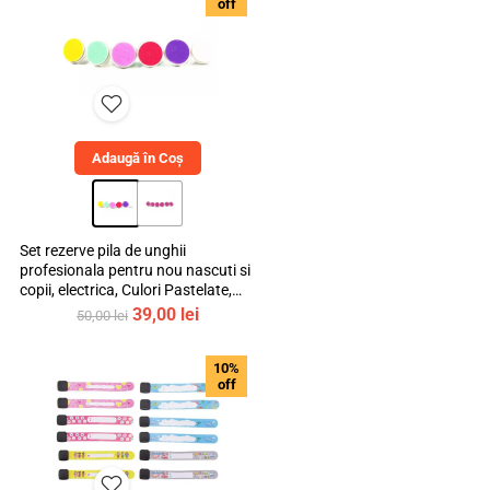
off
230,00 lei.
Adaugă în Coș
Set rezerve pila de unghii
profesionala pentru nou nascuti si
copii, electrica, Culori Pastelate,
mediLOGIC™
Prețul
Prețul
39,00
lei
50,00
lei
inițial
curent
a
este:
10%
fost:
39,00 lei.
off
50,00 lei.