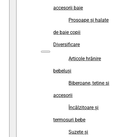
accesorii baie
Prosoape și halate
de baie copii
Diversificare
Articole hrănire
bebeluși
Biberoane, tetine si
accesorii
Încălzitoare și
termosuri bebe
Suzete și