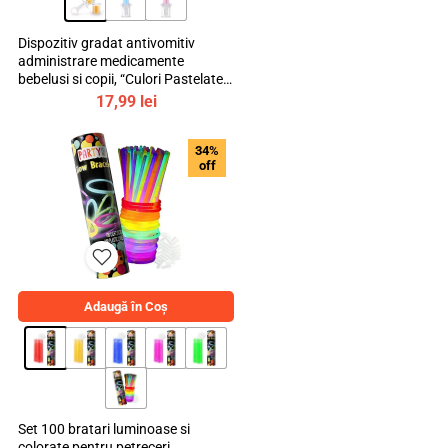
Dispozitiv gradat antivomitiv
administrare medicamente
bebelusi si copii, “Culori Pastelate”,
mediLOGIC™
17,99
lei
34%
off
Adaugă în Coș
Set 100 bratari luminoase si
colorate pentru petreceri,