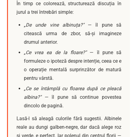
În timp ce colorează, structurează discuția în
jurul a trei întrebări simple:
„De unde vine albinuța?"
— îl pune să
citească urma de zbor, să-și imagineze
drumul anterior.
„Ce vrea ea de la floare?"
— îl pune să
formuleze o ipoteză despre intenție, ceea ce e
o operație mentală surprinzător de matură
pentru vârstă.
„Ce se întâmplă cu floarea după ce pleacă
albina?"
— îl pune să continue povestea
dincolo de pagină.
Lasă-l să aleagă culorile fără sugestii. Albinele
reale au dungi galben-negre, dar dacă alege roz
și verde, e perfect. Iar polenul din centrul florii —