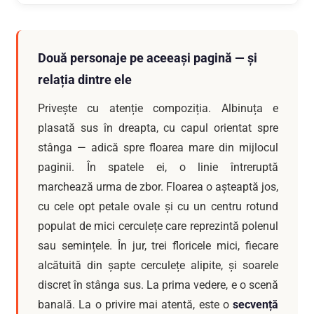
Două personaje pe aceeași pagină — și
relația dintre ele
Privește cu atenție compoziția. Albinuța e
plasată sus în dreapta, cu capul orientat spre
stânga — adică spre floarea mare din mijlocul
paginii. În spatele ei, o linie întreruptă
marchează urma de zbor. Floarea o așteaptă jos,
cu cele opt petale ovale și cu un centru rotund
populat de mici cerculețe care reprezintă polenul
sau semințele. În jur, trei floricele mici, fiecare
alcătuită din șapte cerculețe alipite, și soarele
discret în stânga sus. La prima vedere, e o scenă
banală. La o privire mai atentă, este o
secvență