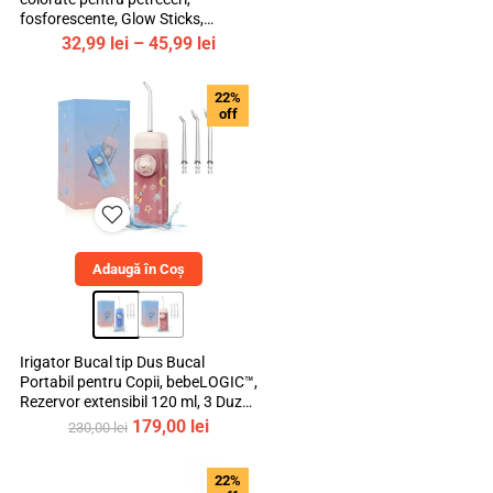
fosforescente, Glow Sticks,
Multicolor, bebeLOGIC™
Interval
32,99
lei
–
45,99
lei
de
prețuri:
22%
32,99 lei
off
până
la
45,99 lei
Adaugă în Coș
Irigator Bucal tip Dus Bucal
Portabil pentru Copii, bebeLOGIC™,
Rezervor extensibil 120 ml, 3 Duze
Incluse, Materiale Non-Toxice
Prețul
Prețul
179,00
lei
230,00
lei
inițial
curent
a
este:
22%
fost:
179,00 lei.