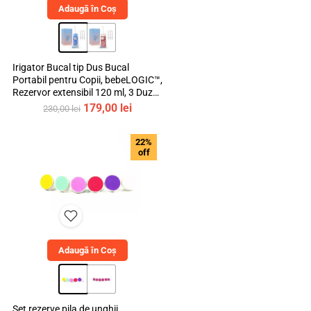
Adaugă în Coș
Irigator Bucal tip Dus Bucal
Portabil pentru Copii, bebeLOGIC™,
Rezervor extensibil 120 ml, 3 Duze
Incluse, Materiale Non-Toxice
Prețul
Prețul
179,00
lei
230,00
lei
Youtube
inițial
curent
a
este:
22%
fost:
179,00 lei.
off
230,00 lei.
Instagram
Adaugă în Coș
Set rezerve pila de unghii