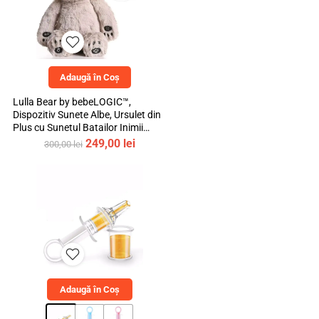
Adaugă în Coș
Lulla Bear by bebeLOGIC™,
Dispozitiv Sunete Albe, Ursulet din
Plus cu Sunetul Batailor Inimii
Mamei si Cantece de Leagan
Prețul
Prețul
249,00
lei
300,00
lei
inițial
curent
a
este:
fost:
249,00 lei.
300,00 lei.
Adaugă în Coș