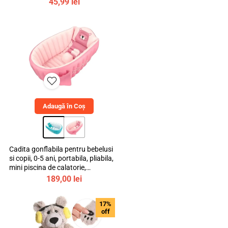
45,99
lei
Adaugă în Coș
Cadita gonflabila pentru bebelusi
si copii, 0-5 ani, portabila, pliabila,
mini piscina de calatorie,
bebeLOGIC™
189,00
lei
17%
off