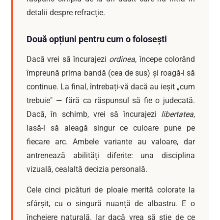
detalii despre refracție.
Două opțiuni pentru cum o folosești
Dacă vrei să încurajezi
ordinea
, începe colorând
împreună prima bandă (cea de sus) și roagă-l să
continue. La final, întrebați-vă dacă au ieșit „cum
trebuie" — fără ca răspunsul să fie o judecată.
Dacă, în schimb, vrei să încurajezi
libertatea
,
lasă-l să aleagă singur ce culoare pune pe
fiecare arc. Ambele variante au valoare, dar
antrenează abilități diferite: una disciplina
vizuală, cealaltă decizia personală.
Cele cinci picături de ploaie merită colorate la
sfârșit, cu o singură nuanță de albastru. E o
încheiere naturală. Iar dacă vrea să știe de ce