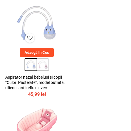
a
este:
fost:
129,00 lei.
150,00 lei.
Adaugă în Coș
Aspirator nazal bebelusi si copii
“Culori Pastelate”, model bufnita,
silicon, anti reflux invers
45,99
lei