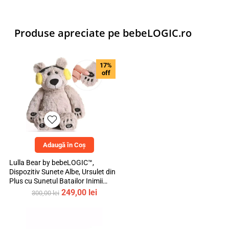
Produse apreciate pe bebeLOGIC.ro
17%
off
Adaugă în Coș
Lulla Bear by bebeLOGIC™,
Dispozitiv Sunete Albe, Ursulet din
Plus cu Sunetul Batailor Inimii
Mamei si Cantece de Leagan
Prețul
Prețul
249,00
lei
300,00
lei
inițial
curent
a
este:
fost:
249,00 lei.