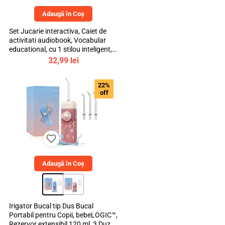
Adaugă în Coș
Set Jucarie interactiva, Caiet de
activitati audiobook, Vocabular
educational, cu 1 stilou inteligent, 3
ani+, bebeLOGIC™
32,99
lei
22%
off
Adaugă în Coș
Irigator Bucal tip Dus Bucal
Portabil pentru Copii, bebeLOGIC™,
Rezervor extensibil 120 ml, 3 Duze