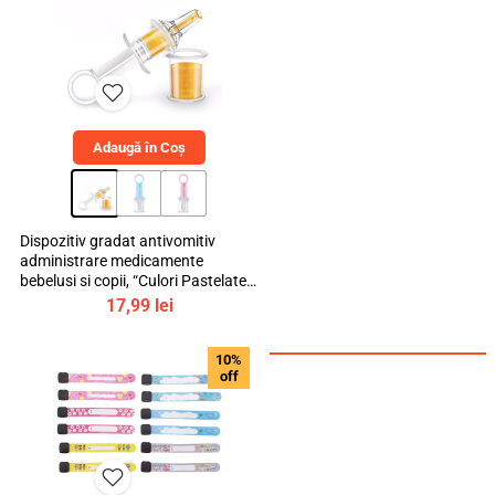
300,00 lei.
Adaugă în Coș
Dispozitiv gradat antivomitiv
administrare medicamente
bebelusi si copii, “Culori Pastelate”,
mediLOGIC™
17,99
lei
10%
off