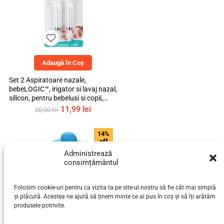
Adaugă în Coș
Set 2 Aspiratoare nazale,
bebeLOGIC™, irigator si lavaj nazal,
silicon, pentru bebelusi si copii,
transparent, 10ml
Prețul
Prețul
11,99
lei
20,00
lei
inițial
curent
a
este:
14%
fost:
11,99 lei.
off
20,00 lei.
Administrează
consimțământul
Folosim cookie-uri pentru ca vizita ta pe site-ul nostru să fie cât mai simplă
și plăcută. Acestea ne ajută să ținem minte ce ai pus în coș și să îți arătăm
produsele potrivite.
Adaugă în Coș