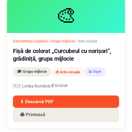
🎨
Dezvoltarea Copilului
/
Grupa mijlocie
/ Arte vizuale
Fișă de colorat „Curcubeul cu norișori”,
grădiniță, grupa mijlocie
🎓 Grupa mijlocie
📊 Ușor
🎨 Arte vizuale
💰 Gratuit
🇷🇴 Limba Română
⬇ Descarcă PDF
🖨 Printează