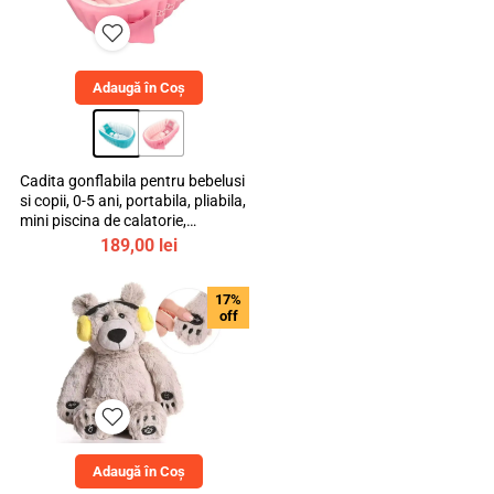
Adaugă în Coș
Cadita gonflabila pentru bebelusi
si copii, 0-5 ani, portabila, pliabila,
mini piscina de calatorie,
bebeLOGIC™
189,00
lei
17%
off
Adaugă în Coș