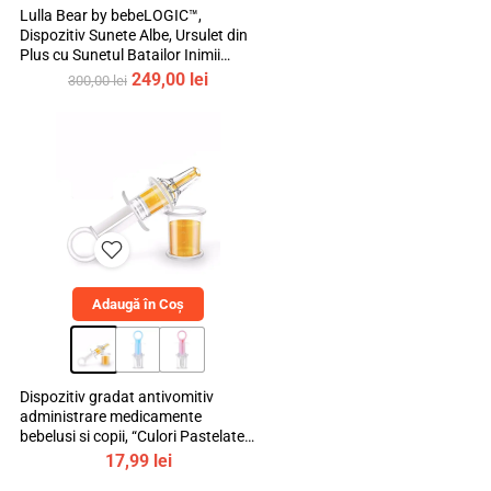
Lulla Bear by bebeLOGIC™,
Dispozitiv Sunete Albe, Ursulet din
Plus cu Sunetul Batailor Inimii
Mamei si Cantece de Leagan
Prețul
Prețul
249,00
lei
300,00
lei
inițial
curent
a
este:
fost:
249,00 lei.
300,00 lei.
Adaugă în Coș
Dispozitiv gradat antivomitiv
administrare medicamente
bebelusi si copii, “Culori Pastelate”,
mediLOGIC™
17,99
lei