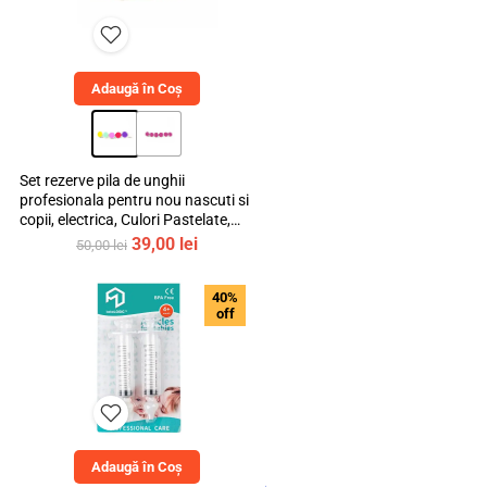
Adaugă în Coș
Set rezerve pila de unghii
Instagram
profesionala pentru nou nascuti si
copii, electrica, Culori Pastelate,
mediLOGIC™
Prețul
Prețul
39,00
lei
50,00
lei
inițial
curent
a
este:
40%
fost:
39,00 lei.
off
50,00 lei.
TikTok
Adaugă în Coș