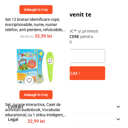
Adaugă în Coș
Cadoul tău de bun venit te
Set 12 bratari identificare copii,
așteaptă!
inscriptionabile, nume, numar
telefon, anti pierdere, refolosibile,
Alătură-te comunității bebeLOGIC™ și primești
multicolor, bebeLOGIC™
Prețul
Prețul
35,99
lei
instant un cod de
10% REDUCERE
pentru
40,00
lei
inițial
curent
prima ta comandă!
a
este:
fost:
35,99 lei.
40,00 lei.
VREAU REDUCEREA ACUM !
Adaugă în Coș
Set Jucarie interactiva, Caiet de
Contact
activitati audiobook, Vocabular
educational, cu 1 stilou inteligent, 3
MAKE IT LOGIC SRL
Legal
ani+, bebeLOGIC™
32,99
lei
Str. Lt. Aurel Botea, Nr. 4,