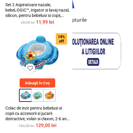
Set 2 Aspiratoare nazale,
bebeLOGIC™, irigator si lavaj nazal,
silicon, pentru bebelusi si copii,
© 2026 bebeLOGIC™. Toate drepturile
transparent, 10ml
Prețul
Prețul
11,99
lei
20,00
lei
rezervate.
inițial
curent
a
este:
14%
fost:
11,99 lei.
off
20,00 lei.
Adaugă în Coș
Colac de inot pentru bebelusi si
copii cu accesorii si jucarii
distractive, volan si claxon, 2-6 ani,
bebeLOGIC™
Prețul
Prețul
129,00
lei
150,00
lei
inițial
curent