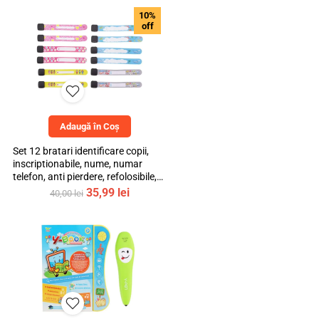
10%
off
Adaugă în Coș
Set 12 bratari identificare copii,
inscriptionabile, nume, numar
telefon, anti pierdere, refolosibile,
multicolor, bebeLOGIC™
Prețul
Prețul
35,99
lei
40,00
lei
inițial
curent
a
este:
fost:
35,99 lei.
40,00 lei.