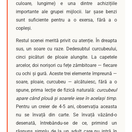
culoare, lungime) e una dintre achizițiile
importante ale grupei mijlocii. Iar șase benzi
sunt suficiente pentru a o exersa, fără a o
copleși.
Restul scenei merită privit cu atenție. În dreapta
sus, un soare cu raze. Dedesubtul curcubeului,
cinci picături de ploaie alungite. La capetele
arcelor, doi norișori cu fețe zâmbitoare — fiecare
cu ochi și gură. Aceste trei elemente împreună —
soare, ploaie, curcubeu — alcătuiesc, fără a o
spune, prima lecție de fizică naturală:
curcubeul
apare când plouă și soarele iese în același timp
.
Pentru un creier de 4-5 ani, observația aceasta
nu se învață din carte. Se învață văzând-o
desenată, întrebându-se de ce, primind un
răspuns simplu de la un adult care nu intră în