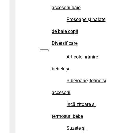
accesorii baie
Prosoape și halate
de baie copii
Diversificare
Articole hrănire
bebeluși
Biberoane, tetine si
accesorii
Încălzitoare și
termosuri bebe
Suzete și