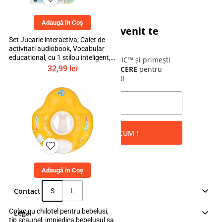
Adaugă în Coș
Cadoul tău de bun venit te
Set Jucarie interactiva, Caiet de
așteaptă!
activitati audiobook, Vocabular
educational, cu 1 stilou inteligent, 3
Alătură-te comunității bebeLOGIC™ și primești
ani+, bebeLOGIC™
32,99
lei
instant un cod de
10% REDUCERE
pentru
prima ta comandă!
VREAU REDUCEREA ACUM !
Adaugă în Coș
Contact
S
L
MAKE IT LOGIC SRL
Colac cu chilotel pentru bebelusi,
Legal
Str. Lt. Aurel Botea, Nr. 4,
tip scaunel, impiedica bebelusul sa