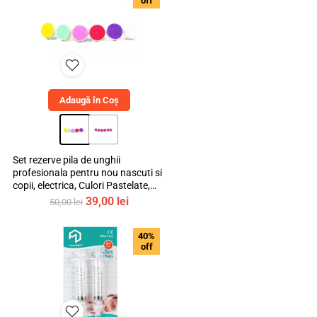
off
Youtube
230,00 lei.
Adaugă în Coș
Instagram
Set rezerve pila de unghii
profesionala pentru nou nascuti si
copii, electrica, Culori Pastelate,
mediLOGIC™
Prețul
Prețul
39,00
lei
50,00
lei
inițial
curent
a
este:
40%
fost:
39,00 lei.
off
50,00 lei.
TikTok