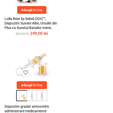
Adaugă în Coș
Lulla Bear by bebeLOGIC™,
Dispozitiv Sunete Albe, Ursulet din
Plus cu Sunetul Batailor Inimii
Mamei si Cantece de Leagan
Prețul
Prețul
249,00
lei
300,00
lei
inițial
curent
a
este:
fost:
249,00 lei.
300,00 lei.
Adaugă în Coș
Dispozitiv gradat antivomitiv
administrare medicamente