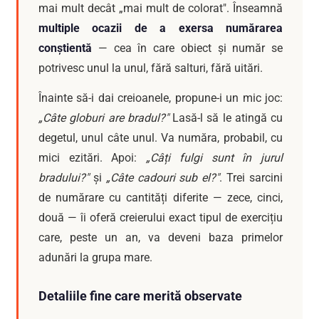
mai mult decât „mai mult de colorat". Înseamnă
multiple ocazii de a exersa numărarea
conștientă
— cea în care obiect și număr se
potrivesc unul la unul, fără salturi, fără uitări.
Înainte să-i dai creioanele, propune-i un mic joc:
„Câte globuri are bradul?"
Lasă-l să le atingă cu
degetul, unul câte unul. Va număra, probabil, cu
mici ezitări. Apoi:
„Câți fulgi sunt în jurul
bradului?"
și
„Câte cadouri sub el?"
. Trei sarcini
de numărare cu cantități diferite — zece, cinci,
două — îi oferă creierului exact tipul de exercițiu
care, peste un an, va deveni baza primelor
adunări la grupa mare.
Detaliile fine care merită observate