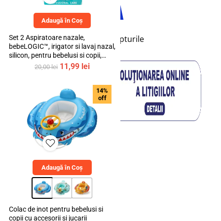
Adaugă în Coș
© 2026 bebeLOGIC™. Toate drepturile
Set 2 Aspiratoare nazale,
bebeLOGIC™, irigator si lavaj nazal,
rezervate.
silicon, pentru bebelusi si copii,
transparent, 10ml
Prețul
Prețul
11,99
lei
20,00
lei
inițial
curent
a
este:
14%
fost:
11,99 lei.
off
20,00 lei.
Adaugă în Coș
Colac de inot pentru bebelusi si
copii cu accesorii si jucarii