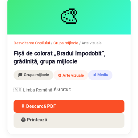
🎨
Dezvoltarea Copilului
/
Grupa mijlocie
/ Arte vizuale
Fișă de colorat „Bradul împodobit”,
grădiniță, grupa mijlocie
🎓 Grupa mijlocie
📊 Mediu
🎨 Arte vizuale
💰 Gratuit
🇷🇴 Limba Română
⬇ Descarcă PDF
🖨 Printează