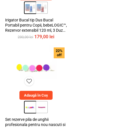
Irigator Bucal tip Dus Bucal
Portabil pentru Copii, bebeLOGIC™,
Rezervor extensibil 120 ml, 3 Duze
Incluse, Materiale Non-Toxice
Prețul
Prețul
179,00
lei
230,00
lei
inițial
curent
a
este:
22%
fost:
179,00 lei.
off
230,00 lei.
Adaugă în Coș
Set rezerve pila de unghii
profesionala pentru nou nascuti si