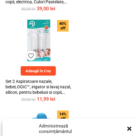
copii, electrica, Culori Pastelate,
mediLOGIC™
Prețul
Prețul
39,00
lei
50,00
lei
inițial
curent
a
este:
40%
fost:
39,00 lei.
off
50,00 lei.
Adaugă în Coș
Set 2 Aspiratoare nazale,
bebeLOGIC™, irigator si lavaj nazal,
silicon, pentru bebelusi si copii,
transparent, 10ml
Prețul
Prețul
11,99
lei
20,00
lei
inițial
curent
a
este:
14%
fost:
11,99 lei.
off
20,00 lei.
Administrează
consimțământul