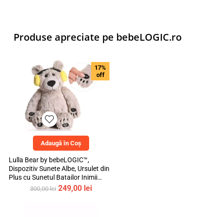
Produse apreciate pe bebeLOGIC.ro
17%
off
Adaugă în Coș
Lulla Bear by bebeLOGIC™,
Dispozitiv Sunete Albe, Ursulet din
Plus cu Sunetul Batailor Inimii
Mamei si Cantece de Leagan
Prețul
Prețul
249,00
lei
300,00
lei
inițial
curent
a
este:
fost:
249,00 lei.