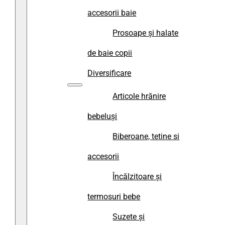
accesorii baie
Prosoape și halate
de baie copii
Diversificare
Articole hrănire
bebeluși
Biberoane, tetine si
accesorii
Încălzitoare și
termosuri bebe
Suzete și