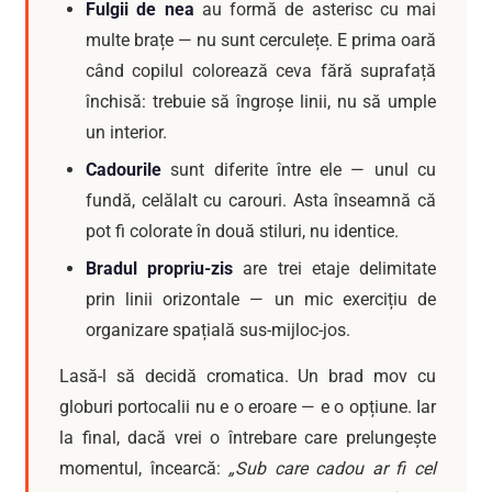
Fulgii de nea
au formă de asterisc cu mai
multe brațe — nu sunt cerculețe. E prima oară
când copilul colorează ceva fără suprafață
închisă: trebuie să îngroșe linii, nu să umple
un interior.
Cadourile
sunt diferite între ele — unul cu
fundă, celălalt cu carouri. Asta înseamnă că
pot fi colorate în două stiluri, nu identice.
Bradul propriu-zis
are trei etaje delimitate
prin linii orizontale — un mic exercițiu de
organizare spațială sus-mijloc-jos.
Lasă-l să decidă cromatica. Un brad mov cu
globuri portocalii nu e o eroare — e o opțiune. Iar
la final, dacă vrei o întrebare care prelungește
momentul, încearcă:
„Sub care cadou ar fi cel