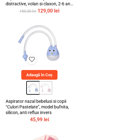
distractive, volan si claxon, 2-6 ani,
bebeLOGIC™
Prețul
Prețul
129,00
lei
150,00
lei
inițial
curent
a
este:
fost:
129,00 lei.
150,00 lei.
Adaugă în Coș
Aspirator nazal bebelusi si copii
“Culori Pastelate”, model bufnita,
silicon, anti reflux invers
45,99
lei