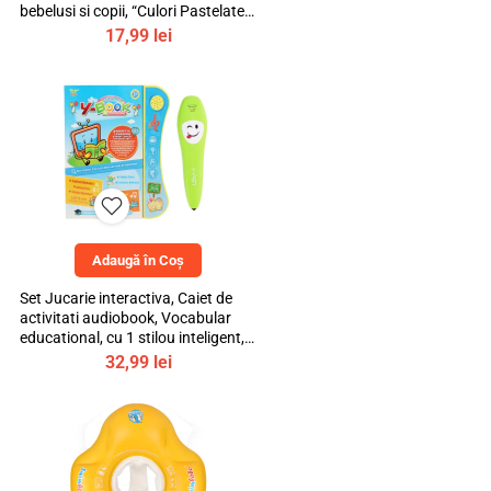
bebelusi si copii, “Culori Pastelate”,
mediLOGIC™
17,99
lei
Adaugă în Coș
Set Jucarie interactiva, Caiet de
activitati audiobook, Vocabular
educational, cu 1 stilou inteligent, 3
ani+, bebeLOGIC™
32,99
lei