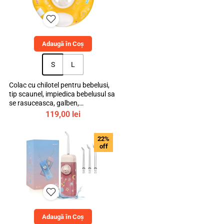
Adaugă în Coș
S
L
Colac cu chilotel pentru bebelusi,
tip scaunel, impiedica bebelusul sa
se rasuceasca, galben,
bebeLOGIC™
119,00
lei
22%
off
Adaugă în Coș