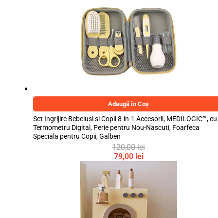
prețuri:
32,99 lei
până
la
45,99 lei
Adaugă în Coș
Set Ingrijire Bebelusi si Copii 8-in-1 Accesorii, MEDILOGIC™, cu
Termometru Digital, Perie pentru Nou-Nascuti, Foarfeca
Speciala pentru Copii, Galben
120,00
lei
Prețul
79,00
lei
inițial
Prețul
a
curent
fost:
este:
120,00 lei.
79,00 lei.