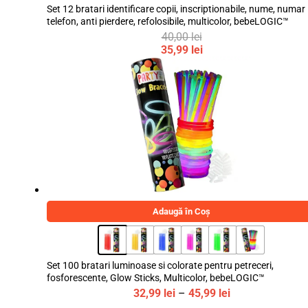
Set 12 bratari identificare copii, inscriptionabile, nume, numar
telefon, anti pierdere, refolosibile, multicolor, bebeLOGIC™
40,00
lei
Prețul
35,99
lei
inițial
Prețul
a
curent
fost:
este:
40,00 lei.
35,99 lei.
Adaugă în Coș
Set 100 bratari luminoase si colorate pentru petreceri,
fosforescente, Glow Sticks, Multicolor, bebeLOGIC™
Interval
32,99
lei
–
45,99
lei
de