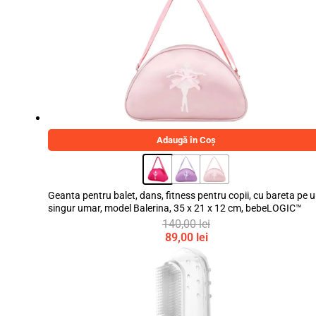
a
curent
fost:
este:
249,00 lei.
229,00 lei.
Adaugă în Coș
Geanta pentru balet, dans, fitness pentru copii, cu bareta pe 
singur umar, model Balerina, 35 x 21 x 12 cm, bebeLOGIC™
140,00
lei
Prețul
89,00
lei
inițial
Prețul
a
curent
fost:
este:
140,00 lei.
89,00 lei.