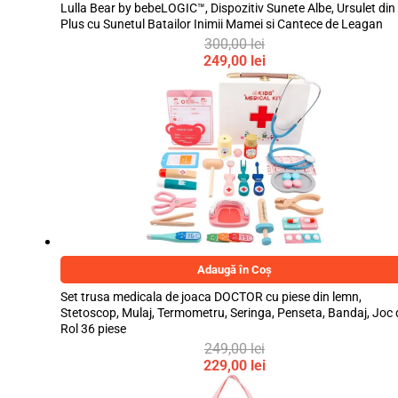
Lulla Bear by bebeLOGIC™, Dispozitiv Sunete Albe, Ursulet din
Plus cu Sunetul Batailor Inimii Mamei si Cantece de Leagan
300,00
lei
Prețul
249,00
lei
inițial
Prețul
a
curent
fost:
este:
300,00 lei.
249,00 lei.
Adaugă în Coș
Set trusa medicala de joaca DOCTOR cu piese din lemn,
Stetoscop, Mulaj, Termometru, Seringa, Penseta, Bandaj, Joc 
Rol 36 piese
249,00
lei
Prețul
229,00
lei
inițial
Prețul