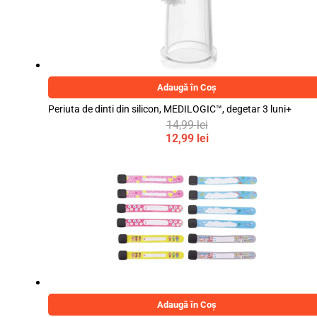
Adaugă în Coș
Periuta de dinti din silicon, MEDILOGIC™, degetar 3 luni+
14,99
lei
Prețul
12,99
lei
inițial
Prețul
a
curent
fost:
este:
14,99 lei.
12,99 lei.
Adaugă în Coș