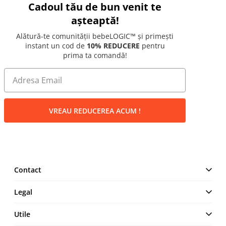
Cadoul tău de bun venit te
așteaptă!
Alătură-te comunității bebeLOGIC™ și primești
instant un cod de
10% REDUCERE
pentru
prima ta comandă!
VREAU REDUCEREA ACUM !
Contact
MAKE IT LOGIC SRL
Legal
Str. Lt. Aurel Botea, Nr. 4,
București, Sector 3,
Termeni și Condiții
Utile
România