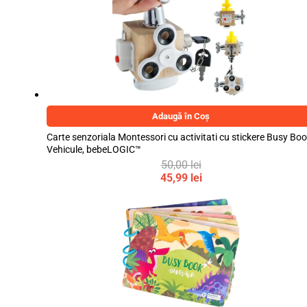
50,00 lei.
45,99 lei.
Adaugă în Coș
Carte senzoriala Montessori cu activitati cu stickere Busy Boo
Vehicule, bebeLOGIC™
50,00
lei
Prețul
45,99
lei
inițial
Prețul
a
curent
fost:
este:
50,00 lei.
45,99 lei.