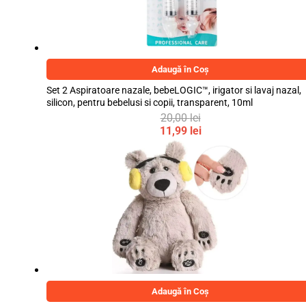
Adaugă în Coș
Set 2 Aspiratoare nazale, bebeLOGIC™, irigator si lavaj nazal,
silicon, pentru bebelusi si copii, transparent, 10ml
20,00
lei
Prețul
11,99
lei
inițial
Prețul
a
curent
fost:
este:
20,00 lei.
11,99 lei.
Adaugă în Coș