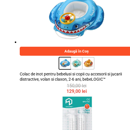
50,00 lei.
39,00 lei.
Adaugă în Coș
Colac de inot pentru bebelusi si copii cu accesorii si jucarii
distractive, volan si claxon, 2-6 ani, bebeLOGIC™
150,00
lei
Prețul
129,00
lei
inițial
Prețul
a
curent
fost:
este:
150,00 lei.
129,00 lei.