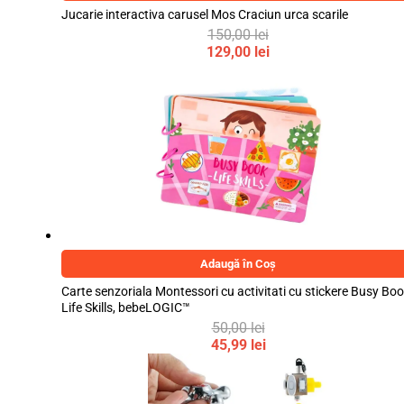
Jucarie interactiva carusel Mos Craciun urca scarile
150,00
lei
Prețul
129,00
lei
inițial
Prețul
a
curent
fost:
este:
150,00 lei.
129,00 lei.
Adaugă în Coș
Carte senzoriala Montessori cu activitati cu stickere Busy Boo
Life Skills, bebeLOGIC™
50,00
lei
Prețul
45,99
lei
inițial
Prețul
a
curent
fost:
este: