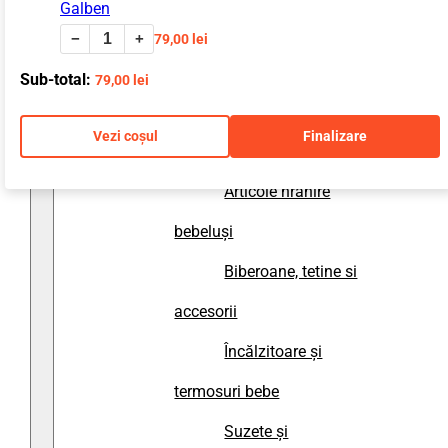
Galben
accesorii baie
−
+
79,00
lei
Prosoape și halate
Sub-total:
79,00
lei
de baie copii
Vezi coșul
Finalizare
Diversificare
Articole hrănire
bebeluși
Biberoane, tetine si
accesorii
Încălzitoare și
termosuri bebe
Suzete și