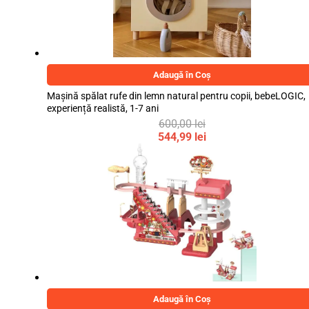
Adaugă în Coș
Mașină spălat rufe din lemn natural pentru copii, bebeLOGIC,
experiență realistă, 1-7 ani
600,00
lei
Prețul
544,99
lei
inițial
Prețul
a
curent
fost:
este:
600,00 lei.
544,99 lei.
Adaugă în Coș