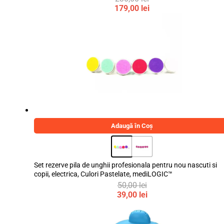
Prețul
179,00
lei
inițial
Prețul
a
curent
fost:
este:
230,00 lei.
179,00 lei.
Adaugă în Coș
Set rezerve pila de unghii profesionala pentru nou nascuti si
copii, electrica, Culori Pastelate, mediLOGIC™
50,00
lei
Prețul
39,00
lei
inițial
Prețul
a
curent
fost:
este: