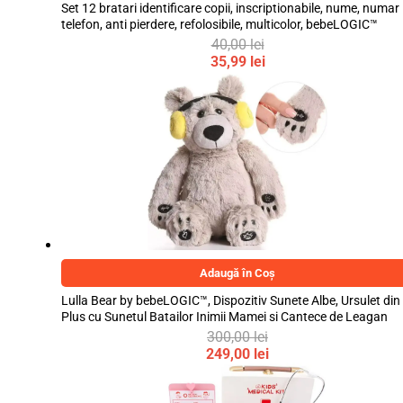
Set 12 bratari identificare copii, inscriptionabile, nume, numar
telefon, anti pierdere, refolosibile, multicolor, bebeLOGIC™
40,00
lei
Prețul
35,99
lei
inițial
Prețul
a
curent
fost:
este:
40,00 lei.
35,99 lei.
Adaugă în Coș
Lulla Bear by bebeLOGIC™, Dispozitiv Sunete Albe, Ursulet din
Plus cu Sunetul Batailor Inimii Mamei si Cantece de Leagan
300,00
lei
Prețul
249,00
lei
inițial
Prețul
a
curent