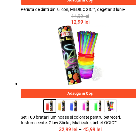
Adaugă în Coș
Periuta de dinti din silicon, MEDILOGIC™, degetar 3 luni+
14,99
lei
Prețul
12,99
lei
inițial
Prețul
a
curent
fost:
este:
14,99 lei.
12,99 lei.
Adaugă în Coș
Set 100 bratari luminoase si colorate pentru petreceri,
fosforescente, Glow Sticks, Multicolor, bebeLOGIC™
Interval
32,99
lei
–
45,99
lei
de