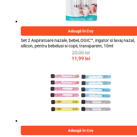
Adaugă în Coș
Set 2 Aspiratoare nazale, bebeLOGIC™, irigator si lavaj nazal,
silicon, pentru bebelusi si copii, transparent, 10ml
20,00
lei
Prețul
11,99
lei
inițial
Prețul
a
curent
fost:
este:
20,00 lei.
11,99 lei.
Adaugă în Coș