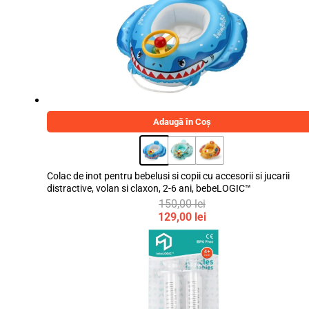
50,00 lei.
39,00 lei.
Adaugă în Coș
Colac de inot pentru bebelusi si copii cu accesorii si jucarii
distractive, volan si claxon, 2-6 ani, bebeLOGIC™
150,00
lei
Prețul
129,00
lei
inițial
Prețul
a
curent
fost:
este:
150,00 lei.
129,00 lei.