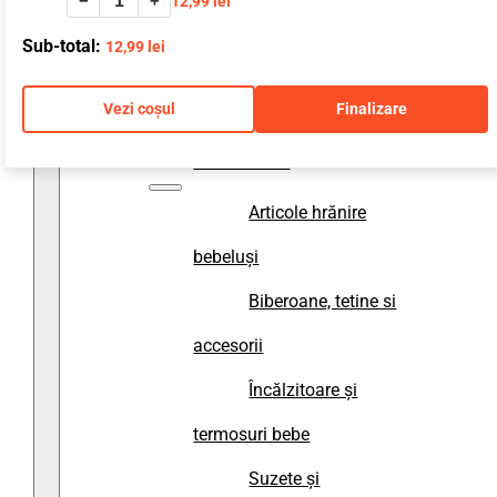
−
+
12,99
lei
accesorii baie
Sub-total:
12,99
lei
Prosoape și halate
Vezi coșul
Finalizare
de baie copii
Diversificare
Articole hrănire
bebeluși
Biberoane, tetine si
accesorii
Încălzitoare și
termosuri bebe
Suzete și