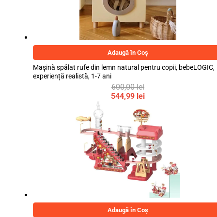
Adaugă în Coș
Mașină spălat rufe din lemn natural pentru copii, bebeLOGIC,
experiență realistă, 1-7 ani
600,00
lei
Prețul
544,99
lei
inițial
Prețul
a
curent
fost:
este:
600,00 lei.
544,99 lei.
Adaugă în Coș