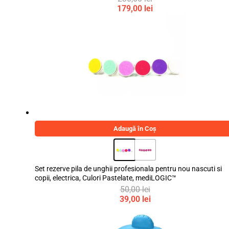
Prețul
179,00
lei
inițial
Prețul
a
curent
fost:
este:
230,00 lei.
179,00 lei.
Adaugă în Coș
Set rezerve pila de unghii profesionala pentru nou nascuti si
copii, electrica, Culori Pastelate, mediLOGIC™
50,00
lei
Prețul
39,00
lei
inițial
Prețul
a
curent
fost:
este: