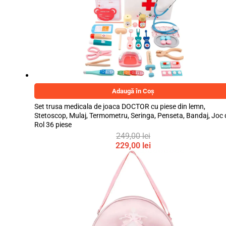
fost:
este:
300,00 lei.
249,00 lei.
Adaugă în Coș
Set trusa medicala de joaca DOCTOR cu piese din lemn,
Stetoscop, Mulaj, Termometru, Seringa, Penseta, Bandaj, Joc 
Rol 36 piese
249,00
lei
Prețul
229,00
lei
inițial
Prețul
a
curent
fost:
este:
249,00 lei.
229,00 lei.