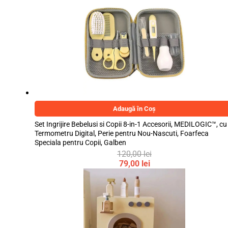
prețuri:
32,99 lei
până
la
45,99 lei
Adaugă în Coș
Set Ingrijire Bebelusi si Copii 8-in-1 Accesorii, MEDILOGIC™, cu
Termometru Digital, Perie pentru Nou-Nascuti, Foarfeca
Speciala pentru Copii, Galben
120,00
lei
Prețul
79,00
lei
inițial
Prețul
a
curent
fost:
este:
120,00 lei.
79,00 lei.