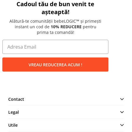
Cadoul tău de bun venit te
așteaptă!
Alătură-te comunității bebeLOGIC™ și primești
instant un cod de
10% REDUCERE
pentru
prima ta comandă!
VREAU REDUCEREA ACUM !
Contact
MAKE IT LOGIC SRL
Legal
Str. Lt. Aurel Botea, Nr. 4,
București, Sector 3,
Termeni și Condiții
Utile
România