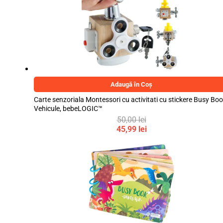
50,00 lei.
45,99 lei.
Adaugă în Coș
Carte senzoriala Montessori cu activitati cu stickere Busy Boo
Vehicule, bebeLOGIC™
50,00
lei
Prețul
45,99
lei
inițial
Prețul
a
curent
fost:
este:
50,00 lei.
45,99 lei.