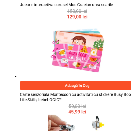
Jucarie interactiva carusel Mos Craciun urca scarile
150,00
lei
Prețul
129,00
lei
inițial
Prețul
a
curent
fost:
este:
150,00 lei.
129,00 lei.
Adaugă în Coș
Carte senzoriala Montessori cu activitati cu stickere Busy Boo
Life Skills, bebeLOGIC™
50,00
lei
Prețul
45,99
lei
inițial
Prețul
a
curent
fost:
este: