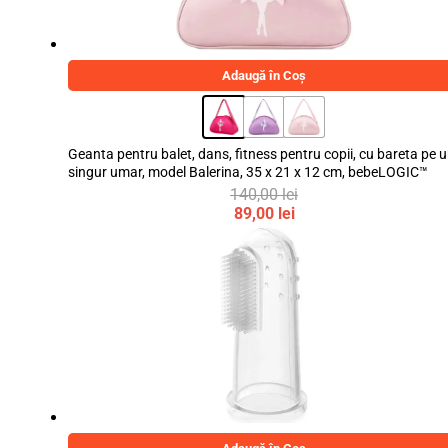
Adaugă în Coș
Geanta pentru balet, dans, fitness pentru copii, cu bareta pe 
singur umar, model Balerina, 35 x 21 x 12 cm, bebeLOGIC™
140,00
lei
Prețul
89,00
lei
inițial
Prețul
a
curent
fost:
este:
140,00 lei.
89,00 lei.