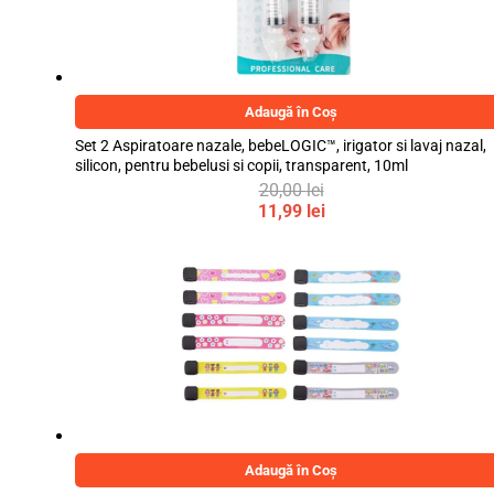
Adaugă în Coș
Set 2 Aspiratoare nazale, bebeLOGIC™, irigator si lavaj nazal,
silicon, pentru bebelusi si copii, transparent, 10ml
20,00
lei
Prețul
11,99
lei
inițial
Prețul
a
curent
fost:
este:
20,00 lei.
11,99 lei.
Adaugă în Coș