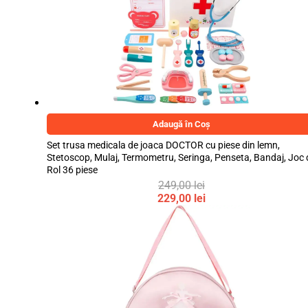
fost:
este:
300,00 lei.
249,00 lei.
Adaugă în Coș
Set trusa medicala de joaca DOCTOR cu piese din lemn,
Stetoscop, Mulaj, Termometru, Seringa, Penseta, Bandaj, Joc 
Rol 36 piese
249,00
lei
Prețul
229,00
lei
inițial
Prețul
a
curent
fost:
este:
249,00 lei.
229,00 lei.