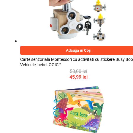
50,00 lei.
45,99 lei.
Adaugă în Coș
Carte senzoriala Montessori cu activitati cu stickere Busy Boo
Vehicule, bebeLOGIC™
50,00
lei
Prețul
45,99
lei
inițial
Prețul
a
curent
fost:
este:
50,00 lei.
45,99 lei.