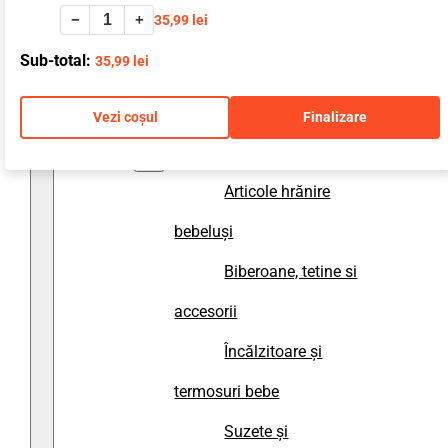
−
+
35,99
lei
accesorii baie
Sub-total:
35,99
lei
Prosoape și halate
de baie copii
Vezi coșul
Finalizare
Diversificare
Articole hrănire
bebeluși
Biberoane, tetine si
accesorii
Încălzitoare și
termosuri bebe
Suzete și