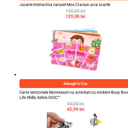
Jucarie interactiva carusel Mos Craciun urca scarile
150,00
lei
Prețul
129,00
lei
inițial
Prețul
a
curent
fost:
este:
150,00 lei.
129,00 lei.
Adaugă în Coș
Carte senzoriala Montessori cu activitati cu stickere Busy Boo
Life Skills, bebeLOGIC™
50,00
lei
Prețul
45,99
lei
inițial
Prețul
a
curent
fost:
este: