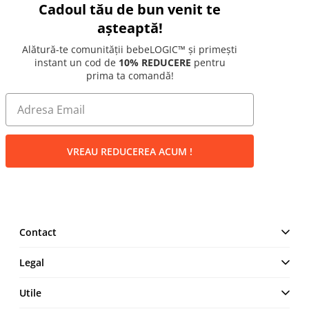
Cadoul tău de bun venit te
așteaptă!
Alătură-te comunității bebeLOGIC™ și primești
instant un cod de
10% REDUCERE
pentru
prima ta comandă!
VREAU REDUCEREA ACUM !
Contact
MAKE IT LOGIC SRL
Legal
Str. Lt. Aurel Botea, Nr. 4,
București, Sector 3,
Termeni și Condiții
Utile
România