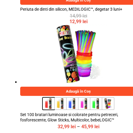
Adaugă în Coș
Periuta de dinti din silicon, MEDILOGIC™, degetar 3 luni+
14,99
lei
Prețul
12,99
lei
inițial
Prețul
a
curent
fost:
este:
14,99 lei.
12,99 lei.
Adaugă în Coș
Set 100 bratari luminoase si colorate pentru petreceri,
fosforescente, Glow Sticks, Multicolor, bebeLOGIC™
Interval
32,99
lei
–
45,99
lei
de