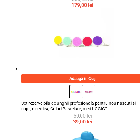
Prețul
179,00
lei
inițial
Prețul
a
curent
fost:
este:
230,00 lei.
179,00 lei.
Adaugă în Coș
Set rezerve pila de unghii profesionala pentru nou nascuti si
copii, electrica, Culori Pastelate, mediLOGIC™
50,00
lei
Prețul
39,00
lei
inițial
Prețul
a
curent
fost:
este: