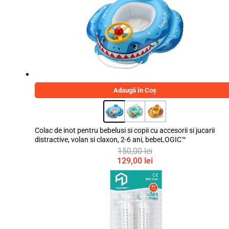
50,00 lei.
39,00 lei.
Adaugă în Coș
Colac de inot pentru bebelusi si copii cu accesorii si jucarii
distractive, volan si claxon, 2-6 ani, bebeLOGIC™
150,00
lei
Prețul
129,00
lei
inițial
Prețul
a
curent
fost:
este:
150,00 lei.
129,00 lei.