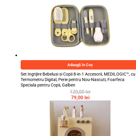
prețuri:
32,99 lei
până
la
45,99 lei
Adaugă în Coș
Set Ingrijire Bebelusi si Copii 8-in-1 Accesorii, MEDILOGIC™, cu
Termometru Digital, Perie pentru Nou-Nascuti, Foarfeca
Speciala pentru Copii, Galben
120,00
lei
Prețul
79,00
lei
inițial
Prețul
a
curent
fost:
este:
120,00 lei.
79,00 lei.