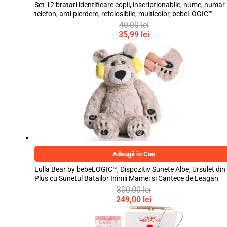
Set 12 bratari identificare copii, inscriptionabile, nume, numar
telefon, anti pierdere, refolosibile, multicolor, bebeLOGIC™
40,00
lei
Prețul
35,99
lei
inițial
Prețul
a
curent
fost:
este:
40,00 lei.
35,99 lei.
Adaugă în Coș
Lulla Bear by bebeLOGIC™, Dispozitiv Sunete Albe, Ursulet din
Plus cu Sunetul Batailor Inimii Mamei si Cantece de Leagan
300,00
lei
Prețul
249,00
lei
inițial
Prețul
a
curent