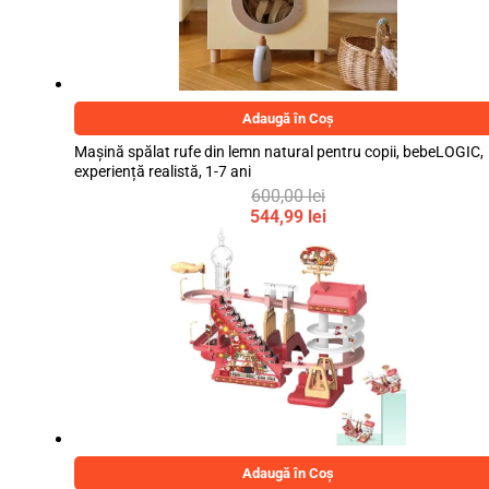
Adaugă în Coș
Mașină spălat rufe din lemn natural pentru copii, bebeLOGIC,
experiență realistă, 1-7 ani
600,00
lei
Prețul
544,99
lei
inițial
Prețul
a
curent
fost:
este:
600,00 lei.
544,99 lei.
Adaugă în Coș