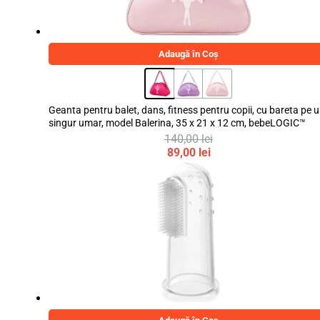
Adaugă în Coș
Geanta pentru balet, dans, fitness pentru copii, cu bareta pe 
singur umar, model Balerina, 35 x 21 x 12 cm, bebeLOGIC™
140,00
lei
Prețul
89,00
lei
inițial
Prețul
a
curent
fost:
este:
140,00 lei.
89,00 lei.